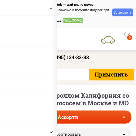
PizzaSushiWok — дай волю вкусу
Скачайте приложение и получите подарок при
Установить
заказе
по промокоду:
WELCOME
0
руб
0
+7 (495) 134-33-33
Сеты ассорти с роллом Калифорния со
слабосоленым лососем в Москве и МО
Ассорти
Сортировать