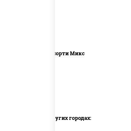
ролл цезарь,
запеченный ролл
калифорния
,
запеченный лосось
,
калифорния с лососем с/с, гурмэ
темпура ролл, бекон темпура ролл
Ассорти Микс
Доставка в других городах: