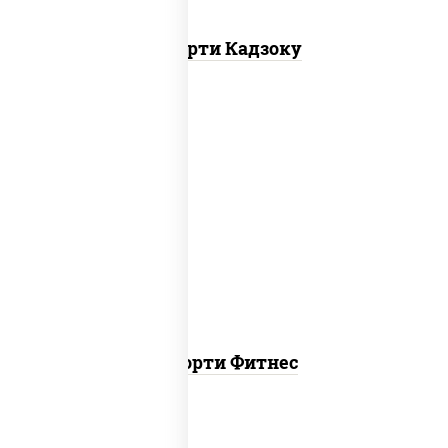
Ассорти Кадзоку
пост
ясай маки, каппа маки, чука ролл
Ассорти Фитнес