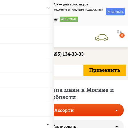
PizzaSushiWok — дай волю вкусу
Скачайте приложение и получите подарок при
Установить
заказе
по промокоду:
WELCOME
0
руб
0
+7 (495) 134-33-33
Ассорти с Каппа маки в Москве и
области
Ассорти
Сортировать