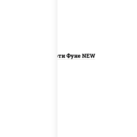
каппа маки, филадельфия хит ролл,
ролл калифорния хит 2, гурмэ
темпура ролл
Ассорти Фуне NEW
агиро ролл,
калифорния спайс
,
каппа маки