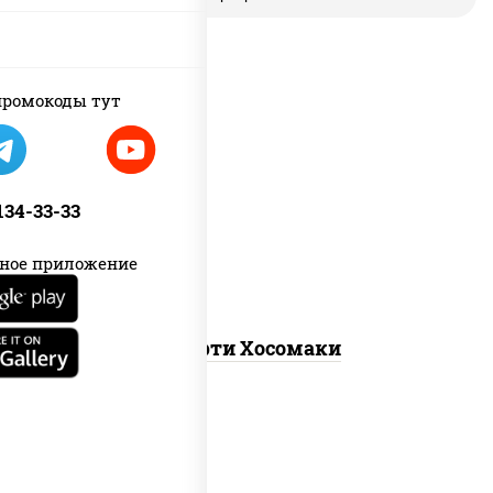
ромокоды тут
унаги маки, сяке маки, эби маки,
каппа маки
 134-33-33
ное приложение
Ассорти Хосомаки
new