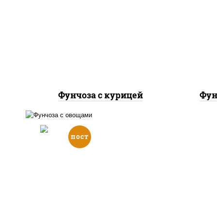
грудка куриная, морковь,
кр
лук репчатый, перец
болгарский, кабачки, соус
бол
"чесночный", лапша
стеклянная
Фунчоза с курицей
Фун
пост
масло растительное,
морковь, лук репчатый,
перец болгарский, кабачки,
соус "чесночный", лапша
стеклянная, кунжут