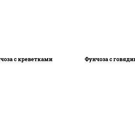
еветки, морковь, лук
говядина, морковь, 
репчатый, перец
репчатый, перец
гарский, кабачки, соус
болгарский, кабачки, 
"чесночный", лапша
"чесночный", лапш
стеклянная
стеклянная
чоза с креветками
Фунчоза с говяди