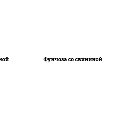
лук
свинина, морковь, лук
репчатый, перец
соус
болгарский, кабачки, соус
а
"чесночный", лапша
стеклянная
ной
Фунчоза со свининой