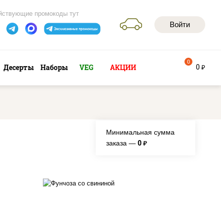
йствующие промокоды тут
Войти
0
0
Десерты
Наборы
VEG
АКЦИИ
руб
Минимальная сумма
0
заказа —
руб.
е,
масло растительное,