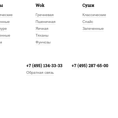
лы
Wok
Суши
ические
Гречневая
Классические
енные
Пшеничная
Спайс
пуре
Яичная
Запеченные
енные
Тяханы
м
Фунчозы
+7 (495) 134-33-33
+7 (495) 287-65-00
Обратная связь