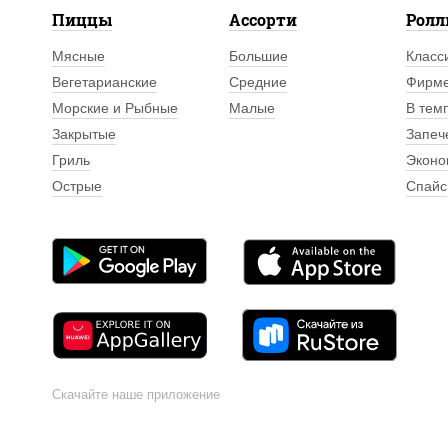
Пиццы
Ассорти
Рол
Мясные
Большие
Класс
Вегетарианские
Средние
Фирм
Морские и Рыбные
Малые
В тем
Закрытые
Запеч
Гриль
Эконо
Острые
Спайс
Скачайте наше приложение