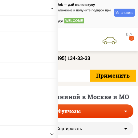
PizzaSushiWok — дай волю вкусу
Скачайте приложение и получите подарок при
Установить
заказе
по промокоду:
WELCOME
0
руб
0
+7 (495) 134-33-33
Фунчозы со свининой в Москве и МО
Фунчозы
Сортировать