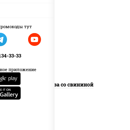
ромокоды тут
масло растительное, свинина,
морковь, лук репчатый, перец
болгарский, кабачки, соус
"чесночный", лапша стеклянная
 134-33-33
ное приложение
Фунчоза со свининой