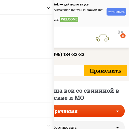
PizzaSushiWok — дай волю вкусу
Скачайте приложение и получите подарок при
Установить
заказе
по промокоду:
WELCOME
0
руб
0
+7 (495) 134-33-33
Гречневая лапша вок со свининой в
Москве и МО
Гречневая
Сортировать