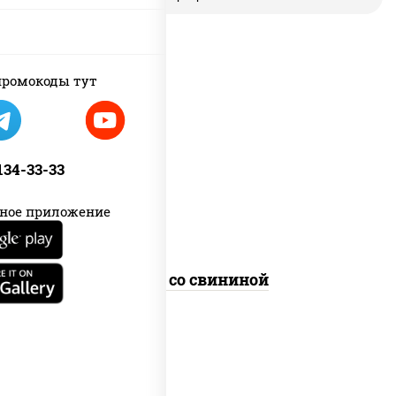
ромокоды тут
масло растительное, свинина,
морковь, лук репчатый, перец
болгарский, кабачки, соус
 134-33-33
"чесночный", лапша гречневая
ное приложение
Соба со свининой