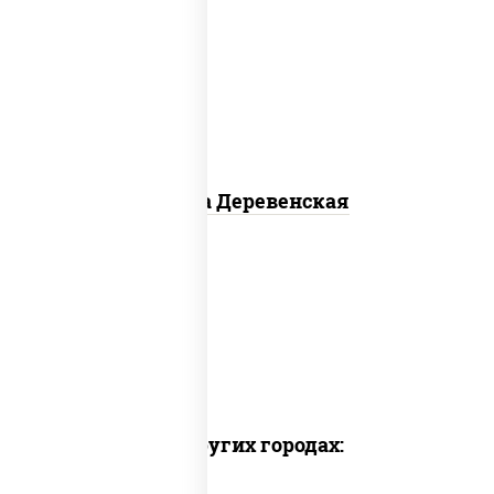
пицца соус (томаты базилик
орегано чеснок), моцарелла для
пиццы, чеснок, лук красный,
шампиньоны св, свинина, бекон
Пицца Деревенская
Доставка в других городах: