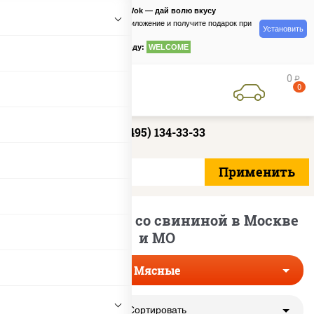
PizzaSushiWok — дай волю вкусу
Скачайте приложение и получите подарок при
Установить
заказе
по промокоду:
WELCOME
0
руб
0
+7 (495) 134-33-33
Мясные пиццы со свининой в Москве
и МО
Мясные
Сортировать