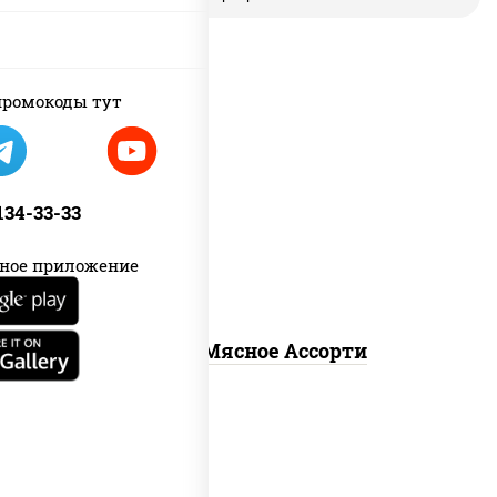
ромокоды тут
пицца соус (томаты базилик
орегано чеснок), моцарелла для
пиццы, помидоры, говядина, свинина,
 134-33-33
грудка куриная, бекон
ное приложение
Пицца Мясное Ассорти