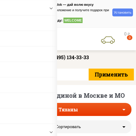
PizzaSushiWok — дай волю вкусу
Скачайте приложение и получите подарок при
Установить
заказе
по промокоду:
WELCOME
0
руб
0
+7 (495) 134-33-33
Тяханы с говядиной в Москве и МО
Тяханы
Сортировать