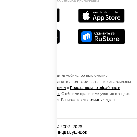
Установи мобильное приложение
Осуществляя вход на этот Сайт/в мобильное приложение
«ПиццаСушиВок - доставка еды», вы подтверждаете, что ознакомлены
с
Пользовательским соглашением
и
Положением по обработке и
защите персональных данных
. С общими правилами участия в акциях
и порядке получения подарков Вы можете
ознакомиться здесь
© 2002–2026
ПиццаСушиВок