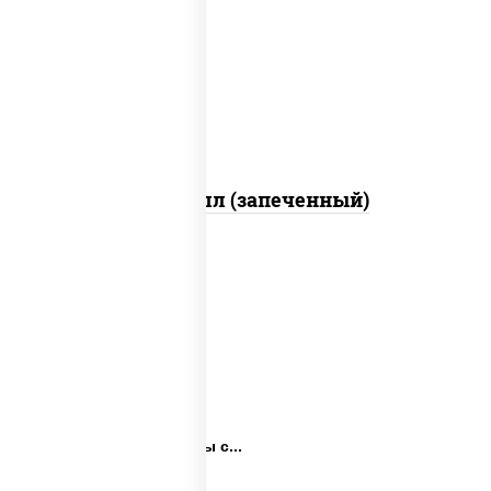
свежие, креветки, лосось
слабосоленый, соус "унаги", соус
"спайс" (майонез соус чили соус
шрирача), икра "масаго"
Ойси ролл (запеченный)
Запеченные роллы с...