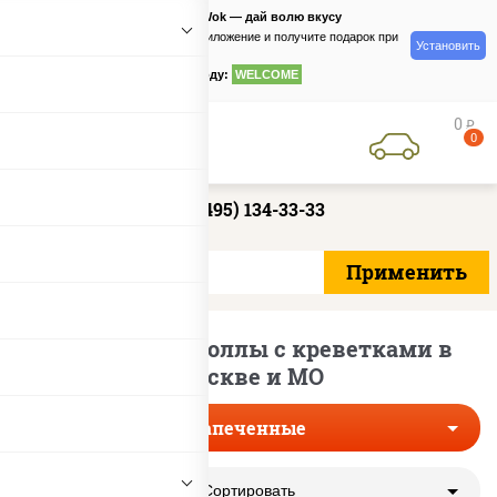
PizzaSushiWok — дай волю вкусу
Скачайте приложение и получите подарок при
Установить
заказе
по промокоду:
WELCOME
0
руб
0
+7 (495) 134-33-33
Запеченные роллы с креветками в
Москве и МО
Запеченные
Сортировать