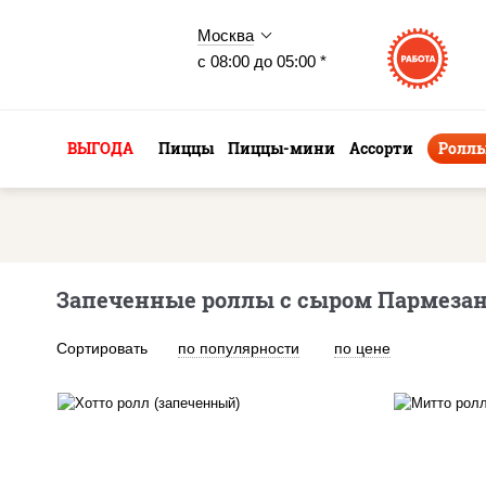
Москва
с 08:00 до 05:00 *
ВЫГОДА
Пиццы
Пиццы-мини
Ассорти
Ролл
Запеченные роллы с сыром Пармезан
Сортировать
по популярности
по цене
рис, нори, сыр сливочный,
рис
салат "айсберг", куриная
бе