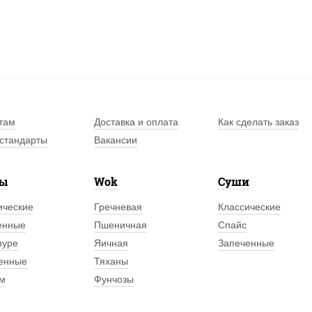
там
Доставка и оплата
Как сделать заказ
стандарты
Вакансии
лы
Wok
Суши
ические
Гречневая
Классические
енные
Пшеничная
Спайс
пуре
Яичная
Запеченные
енные
Тяханы
м
Фунчозы