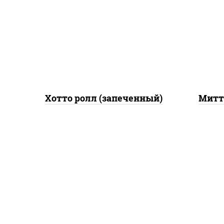
грудка с паприкой, лук фри,
пап
сыр "пармезан", соус
"цезарь" (масло
растительное
за
загустители сахар яйца
ч
чеснок специи перец
ч
черный консерванты)
Хотто ролл (запеченный)
Митт