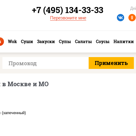
+7 (495) 134-33-33
Де
Перезвоните мне
ы
Wok
Суши
Закуски
Супы
Салаты
Соусы
Напитки
 в Москве и МО
, нори, сыр сливочный,
кон, куриная грудка с