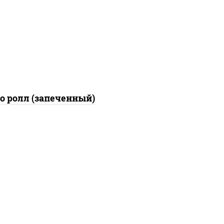
рикой, сыр "пармезан",
соус "цезарь" (масло
растительное
густители сахар яйца
еснок специи перец
ерный консерванты)
о ролл (запеченный)