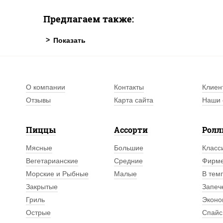
Предлагаем также:
О компании
Контакты
Клиен
Отзывы
Карта сайта
Наши 
Пиццы
Ассорти
Рол
Мясные
Большие
Класс
Вегетарианские
Средние
Фирм
Морские и Рыбные
Малые
В тем
Закрытые
Запеч
Гриль
Эконо
Острые
Спайс