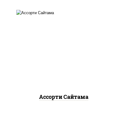
хотто ролл, бостон ролл,
темпура чиз ролл, сяке
нагима ролл, калифорния
лайт
Ассорти Сайтама