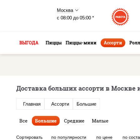
Москва
с 08:00 до 05:00 *
ВЫГОДА
Пиццы
Пиццы-мини
Ассорти
Рол
Доставка больших ассорти в Москве 
Главная
Ассорти
Большие
Все
Большие
Средние
Малые
Сортировать
по популярности
по цене
по сост