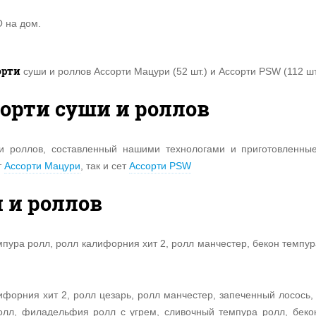
О на дом.
орти
суши и роллов Ассорти Мацури (52 шт.) и Ассорти PSW (112 шт
сорти суши и роллов
и роллов, составленный нашими технологами и приготовленн
т
Ассорти Мацури
, так и сет
Ассорти PSW
и и роллов
пура ролл, ролл калифорния хит 2, ролл манчестер, бекон темпур
лифорния хит 2, ролл цезарь, ролл манчестер, запеченный лосось,
олл, филадельфия ролл с угрем, сливочный темпура ролл, беко