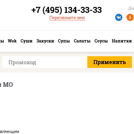
+7 (495) 134-33-33
Де
Перезвоните мне
лы
Wok
Суши
Закуски
Супы
Салаты
Соусы
Напитки
и МО
авляющим