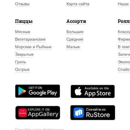
Отзывы
Карта сайта
Наши 
Пиццы
Ассорти
Рол
Мясные
Большие
Класс
Вегетарианские
Средние
Фирм
Морские и Рыбные
Малые
В тем
Закрытые
Запеч
Гриль
Эконо
Острые
Спайс
Скачайте наше приложение