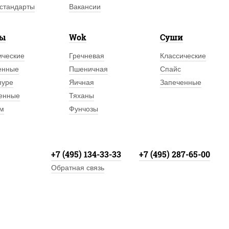
стандарты
Вакансии
лы
Wok
Суши
ические
Гречневая
Классические
енные
Пшеничная
Спайс
пуре
Яичная
Запеченные
енные
Тяханы
м
Фунчозы
+7 (495) 134-33-33
+7 (495) 287-65-00
Обратная связь