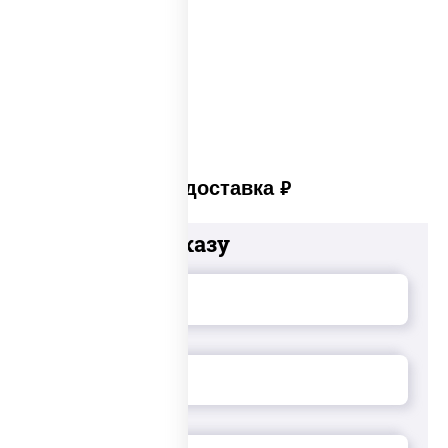
Суши сет солнцево
Суши set
Платная доставка
руб
Добавьте к заказу