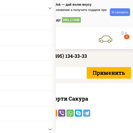
PizzaSushiWok — дай волю вкусу
Скачайте приложение и получите подарок при
Установить
заказе
по промокоду:
WELCOME
0
руб
0
+7 (495) 134-33-33
Ассорти Сакура