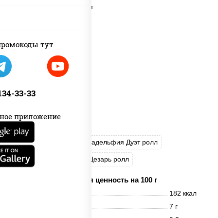
ромокоды тут
 134-33-33
ное приложение
Калифорния Чиз
Филадельфия Дуэт ролл
Креветка Люкс ролл
Цезарь ролл
Пищевая ценность на 100 г
Энерг. ценность
182 ккал
Белки
7 г