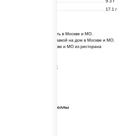
Жиры
9.3 г
Углеводы
17.1 г
26 шт.
✅ Ассорти Сакура заказать в Москве и МО.
✅ Ассорти Сакура с доставкой на дом в Москве и МО.
✅ Ассорти Сакура в Москве и МО из ресторана
ПиццаСушиВок.
Категории товара:
Сет пицца роллы
Суши вок ассорти
Ассорти сеты
Пицца суши вок сеты роллы
Пицца суши вок сеты
Сеты суши вок
Суши в суши сет