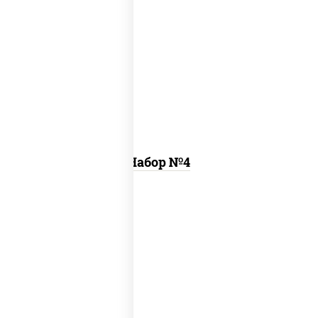
пицца цезарь (26 см), ролл цезарь, ролл
калифорния хит 2
Набор №4
пицца деревенская (26 см), пицца
летняя (26 см), пицца шашлычная (26
см)