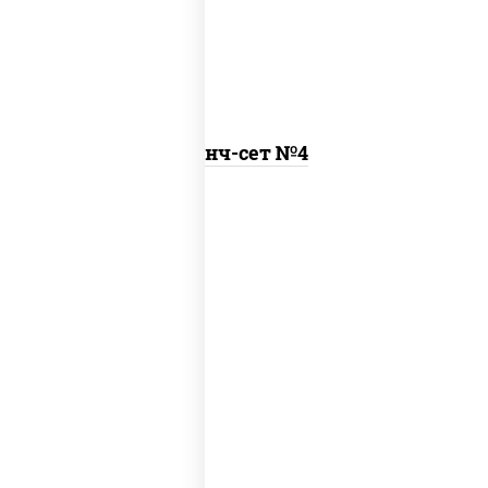
Ланч-сет №4
бульон куриный с гренками, удон с
курицей