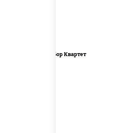
пицца москвичка мини, пицца барбекю
мини, пицца летняя мини, пицца
пепперони мини
Набор Квартет
пицца верона (26 см), пицца любимая (26
см), пицца бавария (26 см), пицца
пепперони лайт (26 см), пицца
фермерская (26 см), пицца гурман (26
см)