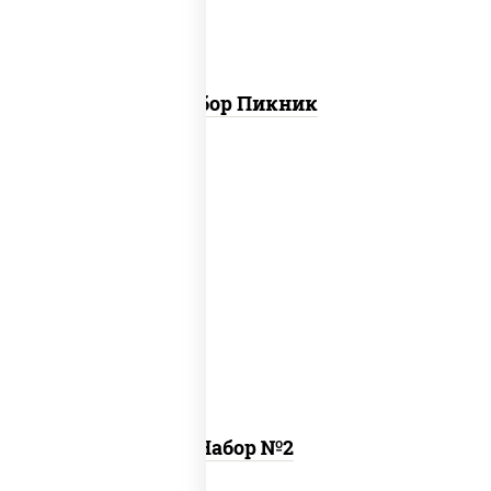
Набор Пикник
ассорти катана
,
пицца 4 вкуса (26 см)
Набор №2