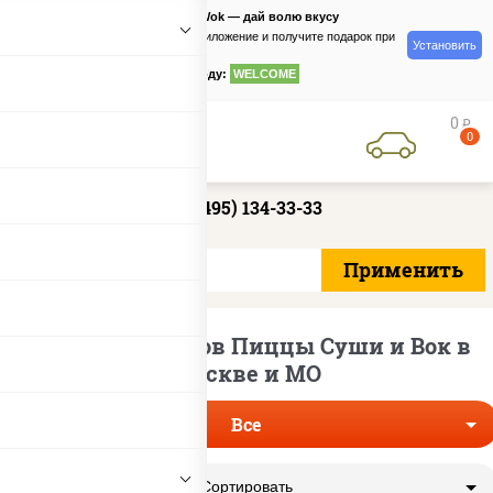
PizzaSushiWok — дай волю вкусу
Скачайте приложение и получите подарок при
Установить
заказе
по промокоду:
WELCOME
0
руб
0
+7 (495) 134-33-33
Доставка наборов Пиццы Суши и Вок в
Москве и МО
Все
Сортировать