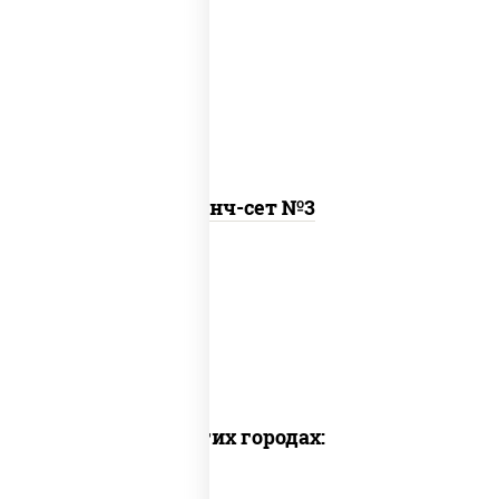
онигири с крабом, рамен
Ланч-сет №3
Пицца наборы
Суши вок наборы
Набор суш
Доставка в других городах: