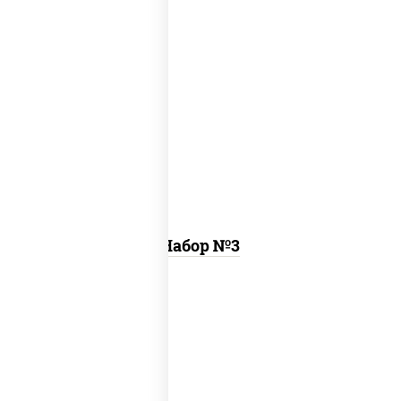
ассорти фунэ, пицца пепперони (26 см)
Набор №3
том ям
, цезарь темпура ролл