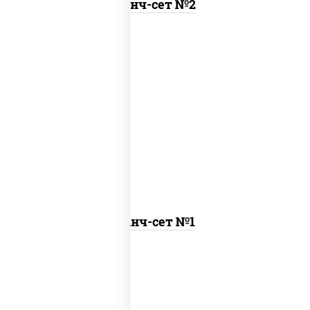
Ланч-сет №2
бульон куриный с гренками, курица
терияки с рисом
Ланч-сет №1