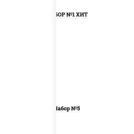
НАБОР №1 ХИТ
пицца чизбургер (26 см), креветка
темпура ролл, цезарь темпура ролл
Набор №5