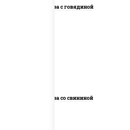
Фунчоза с говядиной
масло растительное, свинина, морковь,
лук репчатый, перец болгарский,
кабачки, соус "чесночный", лапша
стеклянная
Фунчоза со свининой
пост