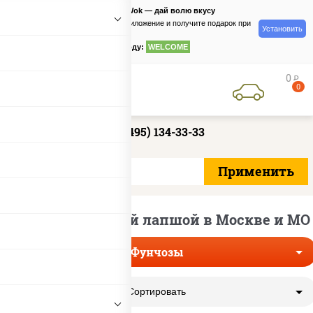
PizzaSushiWok — дай волю вкусу
Скачайте приложение и получите подарок при
Установить
заказе
по промокоду:
WELCOME
0
руб
0
+7 (495) 134-33-33
Вок со стеклянной лапшой в Москве и МО
Фунчозы
Сортировать