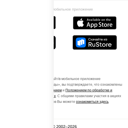
Установи мобильное приложение
Осуществляя вход на этот Сайт/в мобильное приложение
«ПиццаСушиВок - доставка еды», вы подтверждаете, что ознакомлены
с
Пользовательским соглашением
и
Положением по обработке и
защите персональных данных
. С общими правилами участия в акциях
и порядке получения подарков Вы можете
ознакомиться здесь
© 2002–2026