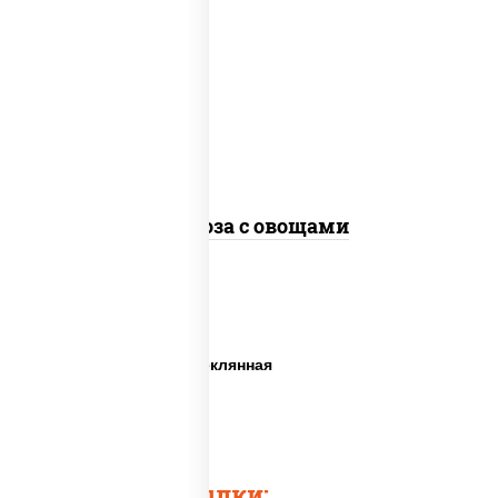
масло растительное, морковь, лук
репчатый, перец болгарский, кабачки,
соус "чесночный", лапша стеклянная,
кунжут
Фунчоза с овощами
Фунчоза вок
Китайская лапша стеклянная
Лапша стеклянная
Лапшу фунчоза
Быстрые ссылки: