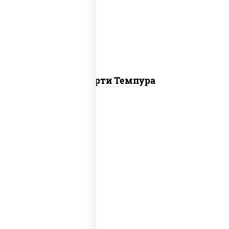
темпура ролл, бекон темпура ролл,
цезарь темпура ролл
Ассорти Темпура
агиро ролл, цезарь темпура ролл,
митто ролл, тори маки ролл new, бекон
темпура ролл, ролл цезарь