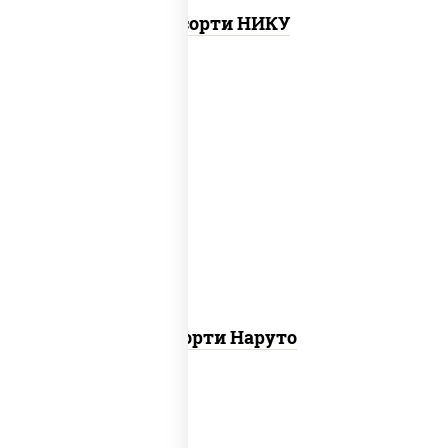
Ассорти НИКУ
хотто ролл, бостон ролл, городpsw
Ассорти Наруто