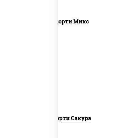
Ассорти Микс
калифорния чиз, филадельфия дуэт
ролл, креветка люкс ролл, ролл цезарь
Ассорти Сакура