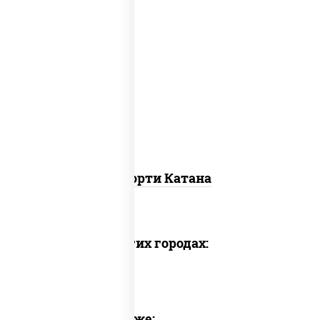
запеченный ролл калифорния
,
запеченный лосось
, гурмэ темпура
ролл,
угорь темпура ролл
Ассорти Катана
Доставка в других городах:
Предлагаем также: