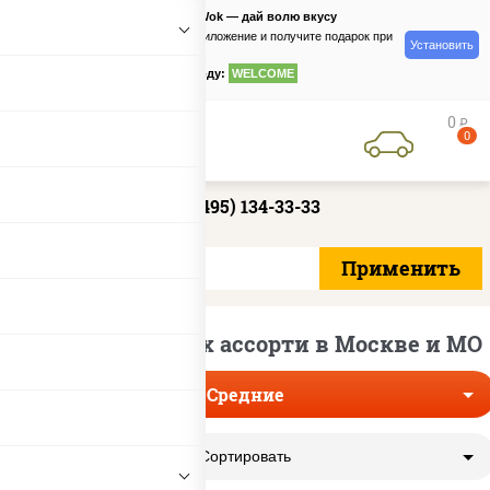
PizzaSushiWok — дай волю вкусу
Скачайте приложение и получите подарок при
Установить
заказе
по промокоду:
WELCOME
0
руб
0
+7 (495) 134-33-33
Доставка средних ассорти в Москве и МО
Средние
Сортировать