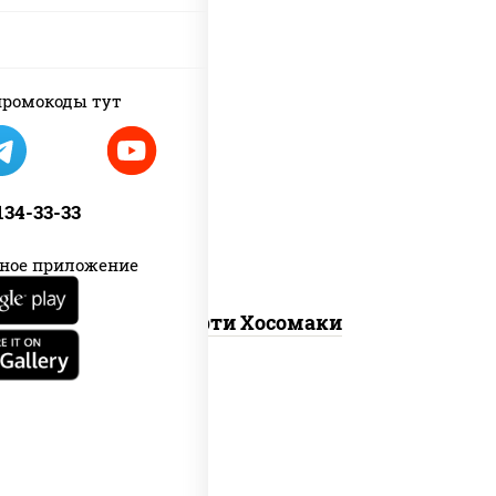
ромокоды тут
унаги маки, сяке маки, эби маки, каппа
маки
 134-33-33
ное приложение
Ассорти Хосомаки
сливочный темпура ролл, динамит