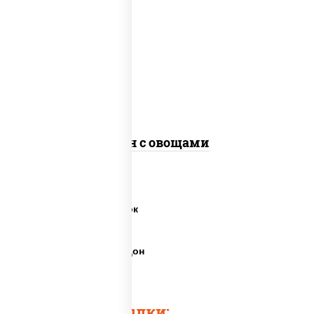
масло растительное, морковь, лук
репчатый, перец болгарский, кабачки,
соус "чесночный", лапша пшеничная,
кунжут
Удон с овощами
Пшеничная лапша вок
Пшеничная лапша
Пшеничная лапша удон
Лапша для удона
Быстрые ссылки: