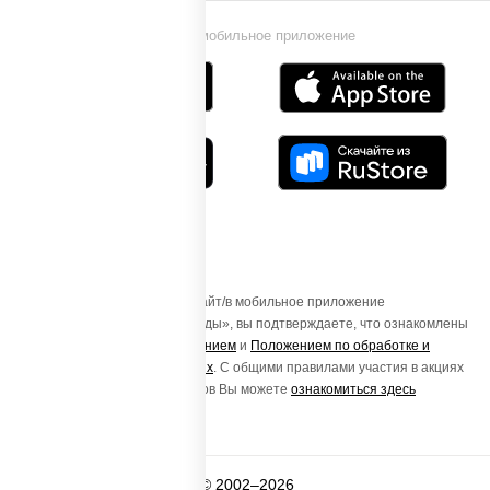
Установи мобильное приложение
Осуществляя вход на этот Сайт/в мобильное приложение
«ПиццаСушиВок - доставка еды», вы подтверждаете, что ознакомлены
с
Пользовательским соглашением
и
Положением по обработке и
защите персональных данных
. С общими правилами участия в акциях
и порядке получения подарков Вы можете
ознакомиться здесь
© 2002–2026