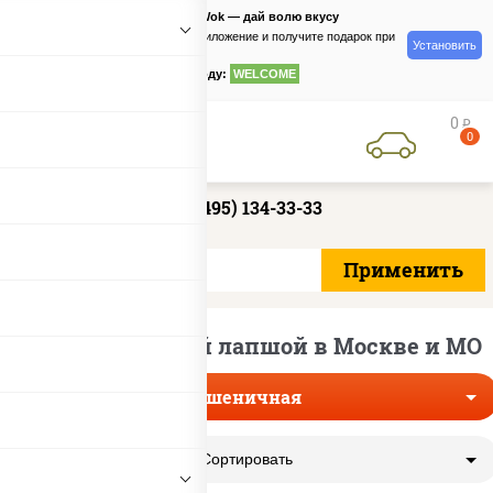
PizzaSushiWok — дай волю вкусу
Скачайте приложение и получите подарок при
Установить
заказе
по промокоду:
WELCOME
0
руб
0
+7 (495) 134-33-33
Вок с пшеничной лапшой в Москве и МО
Пшеничная
Сортировать