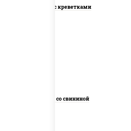
Удон с креветками
масло растительное, свинина, морковь,
лук репчатый, перец болгарский,
кабачки, соус "чесночный", лапша
пшеничная
Удон со свининой
пост