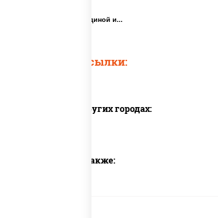
Вок говядина
Лапша вок с говядиной и...
Говядина в воке
Быстрые ссылки:
Доставка в других городах:
Предлагаем также: