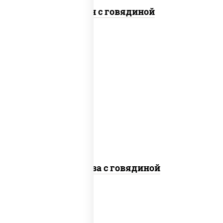
Тяхан с говядиной
масло растительное, говядина,
морковь, лук репчатый, перец
болгарский, кабачки, соус
"чесночный", лапша стеклянная
Фунчоза с говядиной