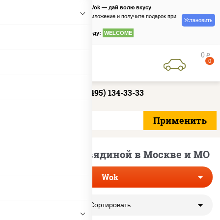
PizzaSushiWok — дай волю вкусу
Скачайте приложение и получите подарок при
Установить
заказе
по промокоду:
WELCOME
0
руб
0
+7 (495) 134-33-33
Лапша вок с говядиной в Москве и МО
Wok
Сортировать