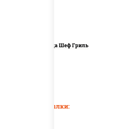
"пепперони", бекон, свинина, соус
"гриль", лук фри
Пицца Шеф Гриль
Pizza grill
Еда гриль
Pizza and grill
Быстрые ссылки: