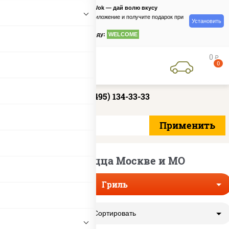
PizzaSushiWok — дай волю вкусу
Скачайте приложение и получите подарок при
Установить
заказе
по промокоду:
WELCOME
0
руб
0
+7 (495) 134-33-33
Гриль пицца Москве и МО
Гриль
Сортировать