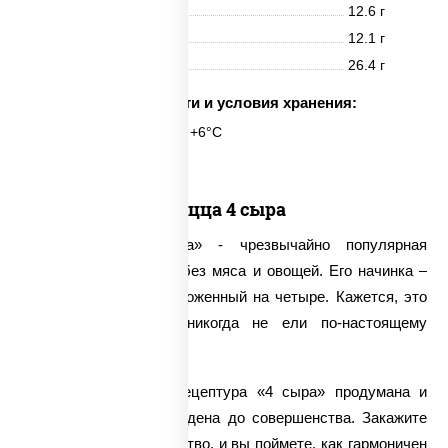
Белки
12.6 г
Жиры
12.1 г
Углеводы
26.4 г
Срок годности и условия хранения:
24 часа при t° от +2°C до +6°C
Пицца 4 сыра
Пицца «Четыре сыра» - чрезвычайно популярная
вегетарианская пицца без мяса и овощей. Его начинка –
это любимый сыр, умноженный на четыре. Кажется, это
скучно? Значит, вы никогда не ели по-настоящему
безупречную пиццу!
В «ПиццаСушиВок» рецептура «4 сыра» продумана и
выверена годами, доведена до совершенства. Закажите
это вкуснейшее лакомство, и вы поймете, как гармоничен