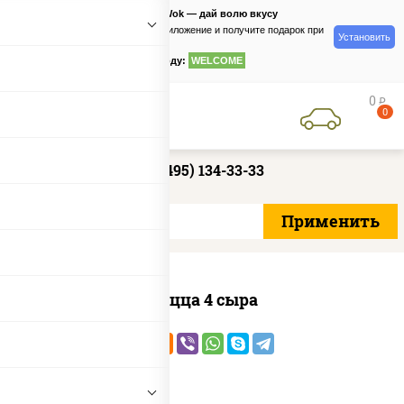
PizzaSushiWok — дай волю вкусу
Скачайте приложение и получите подарок при
Установить
заказе
по промокоду:
WELCOME
0
руб
0
+7 (495) 134-33-33
Пицца 4 сыра