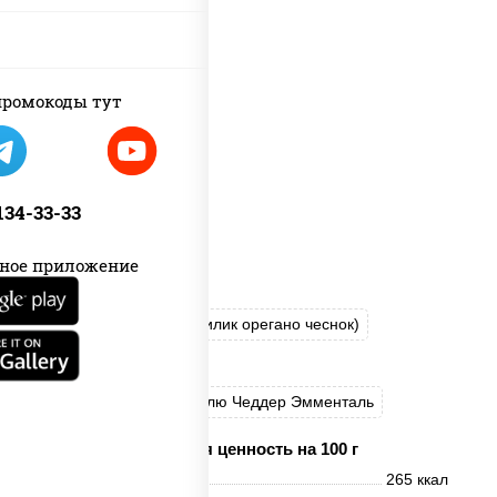
ромокоды тут
 134-33-33
ное приложение
пицца соус (томаты базилик орегано чеснок)
моцарелла для пиццы
сыры Моцарелла Дор-Блю Чеддер Эмменталь
Пищевая ценность на 100 г
Энерг. ценность
265 ккал