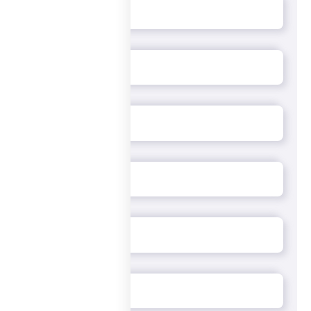
используем оригинальный состав: обязательно
гармонично сочетаем твердые, мягкие сливочные
сыры и благородные сыры с голубой или зеленой
плесенью: получается сочетание сливочного,
орехово-грибного и молочного вкусов.
У нас на сайте, в приложении или по телефону вы можете
круглосуточно заказать пиццу «Четыре сыра» с
доставкой в любую точку Москвы! Вся пицца доступна в
маленьком, среднем или большом размере – для себя,
для второй половинки или для небольшой компании!
Совершайте заказы в «ПиццаСушиВок» - узнавайте,
какова на вкус Италия!