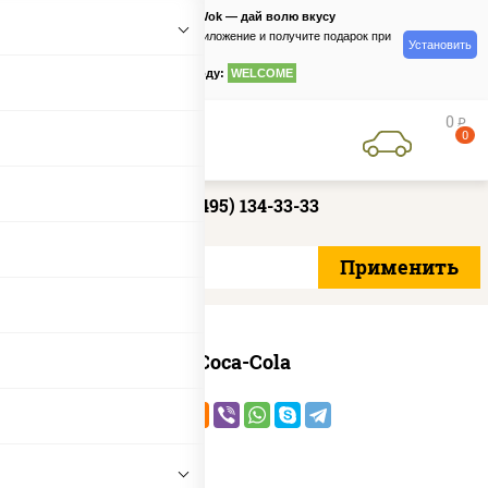
PizzaSushiWok — дай волю вкусу
Скачайте приложение и получите подарок при
Установить
заказе
по промокоду:
WELCOME
0
руб
0
+7 (495) 134-33-33
Coca-Cola