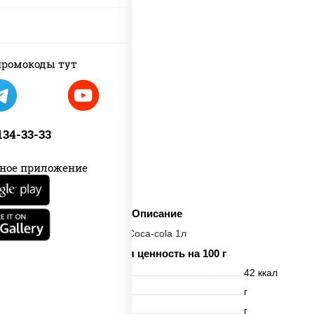
ромокоды тут
 134-33-33
ное приложение
Описание
Coca-cola 1л
Пищевая ценность на 100 г
Энерг. ценность
42 ккал
Белки
г
Жиры
г