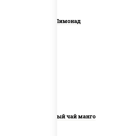
Лимонад
холодный зелёный чай манго
Зелёный чай манго