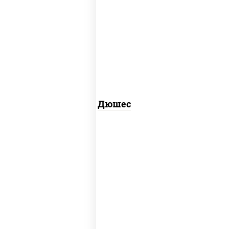
напитки из черноголовки
Дюшес
напитки из черноголовки