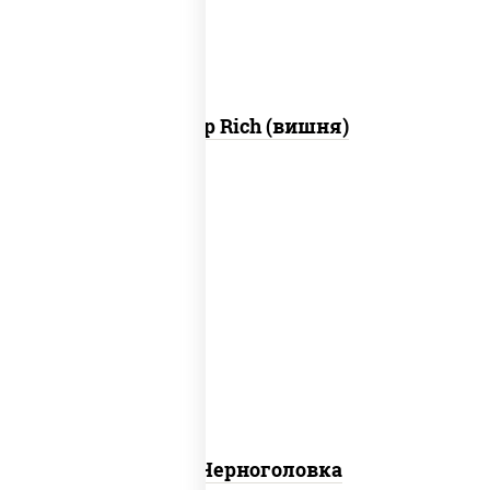
Нектар Rich (вишня)
чистая негазированная вода
Вода Черноголовка