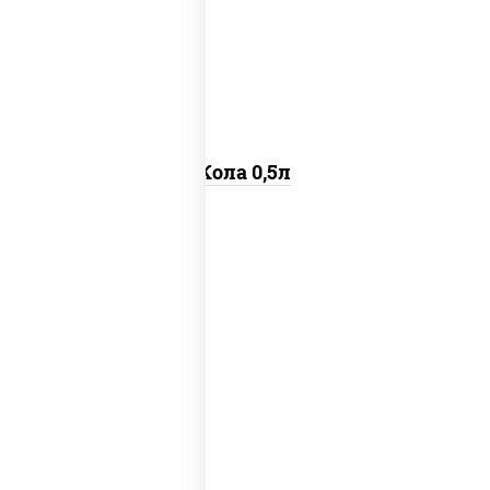
напитки из черноголовки
Кола 0,5л
(натуральный, фирменный клюквенный
морс)