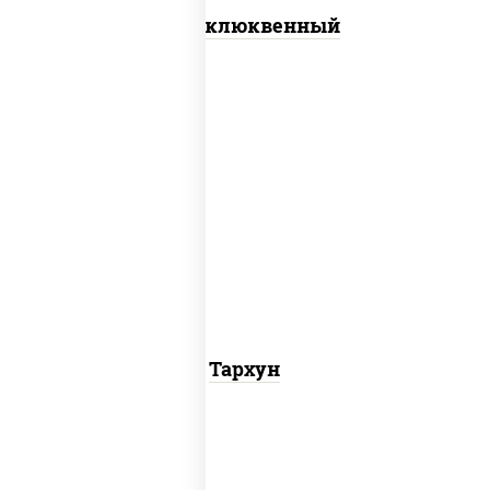
Морс клюквенный
напитки из черноголовки
Тархун