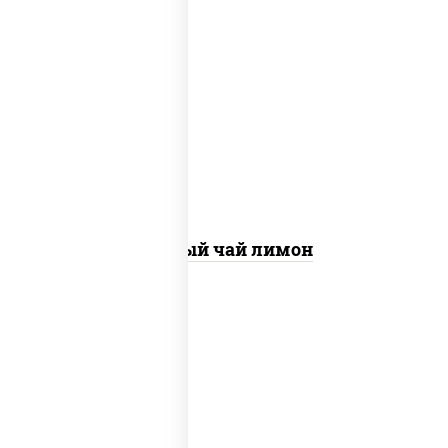
холодный чёрный чай лимон
Чёрный чай лимон
нектар rich (вишня)