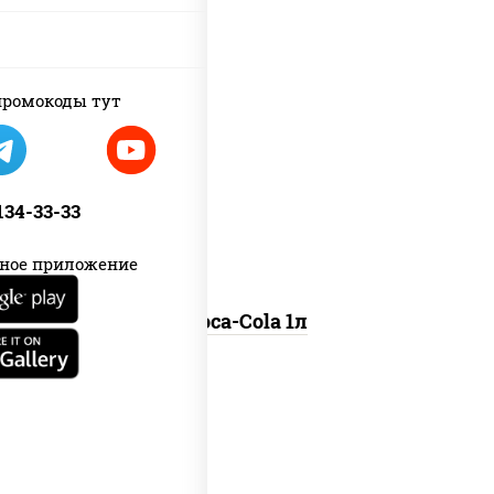
ромокоды тут
coca-cola 1л
 134-33-33
ное приложение
Coca-Cola 1л