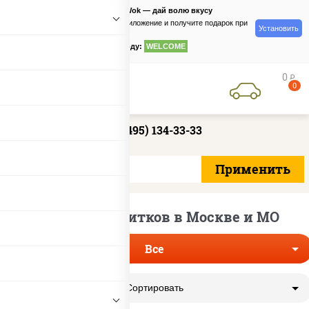
PizzaSushiWok — дай волю вкусу
Скачайте приложение и получите подарок при
Установить
заказе
по промокоду:
WELCOME
0
руб
0
+7 (495) 134-33-33
Доставка напитков в Москве и МО
Все
Сортировать