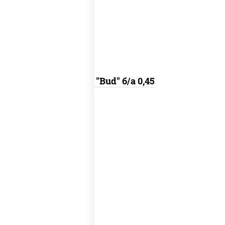
пиво "bud" б/а 0,45
Пиво "Bud" б/а 0,45
сок «rich» (яблочный)