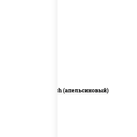
нектар «rich» апельсиновый
Нектар Rich (апельсиновый)