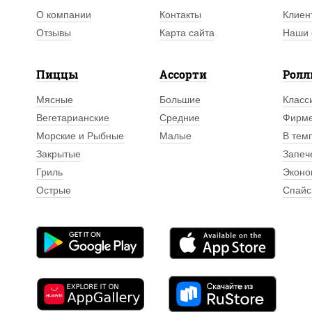
О компании
Контакты
Клиен
Отзывы
Карта сайта
Наши 
Пиццы
Ассорти
Рол
Мясные
Большие
Класс
Вегетарианские
Средние
Фирм
Морские и Рыбные
Малые
В тем
Закрытые
Запеч
Гриль
Эконо
Острые
Спайс