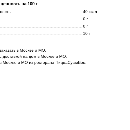
ценность на 100 г
нность
40 ккал
0 г
0 г
10 г
заказать в Москве и МО.
с доставкой на дом в Москве и МО.
в Москве и МО из ресторана ПиццаСушиВок.