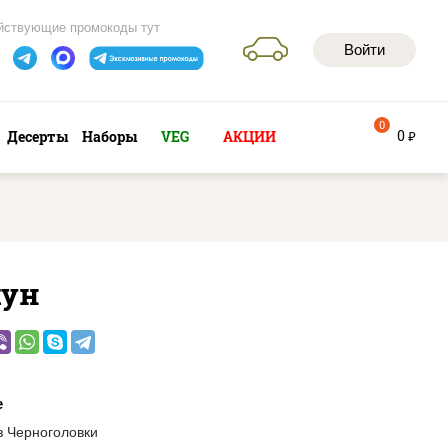
йствующие промокоды тут
Войти
0
0
Десерты
Наборы
VEG
АКЦИИ
руб
хун
е
з Черноголовки