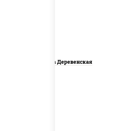
пицца соус (томаты базилик орегано
чеснок), моцарелла для пиццы, чеснок,
лук красный, шампиньоны св, свинина,
бекон
Пицца Деревенская
соус "цезарь" (масло растительное
загустители сахар яйца чеснок специи
перец черный консерванты), моцарелла
для пиццы, помидоры, грудка куриная,
бекон