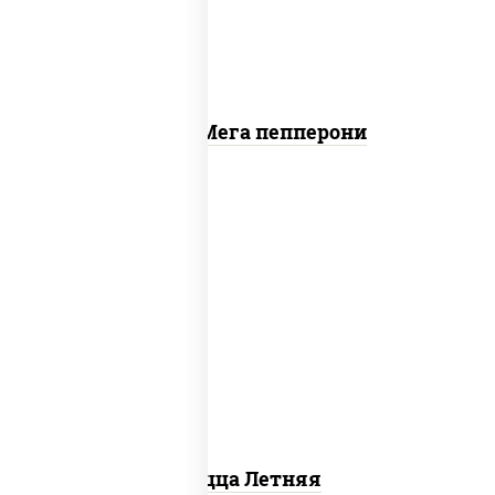
Пицца Мега пепперони
соус "шеф" (майонез соус соевый зелень
чеснок), помидоры, грудка куриная,
огурцы свежие, моцарелла для пиццы
Пицца Летняя