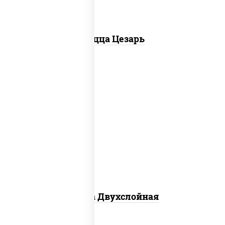
Пицца Цезарь
соус "томатно - горчичный", лук
красный, огурцы маринованные,
ветчина, бекон, моцарелла для пиццы,
помидоры, грудка куриная
Пицца Двухслойная