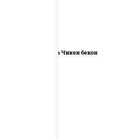
"пепперони", моцарелла для пиццы,
пицца соус (томаты базилик орегано
чеснок), помидоры, соус "горчичный"
(майонез горчица)
Пицца Чикен бекон
грибы шампиньоны в сливочном соусе,
грибы шампиньоны, чеснок, моцарелла
для пиццы, бекон, сыр "пармезан"