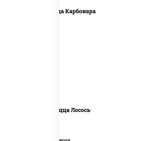
Пицца Карбонара
лосось слабосоленый, моцарелла для
пиццы, пицца соус (томаты базилик
орегано чеснок), маслины, соус "песто"
(базилик, петрушка, рукола, сыр
"пекорино-романо", кешью,
подсолнечное масло), лимон
Пицца Лосось
Дешевая и вкусная пицца