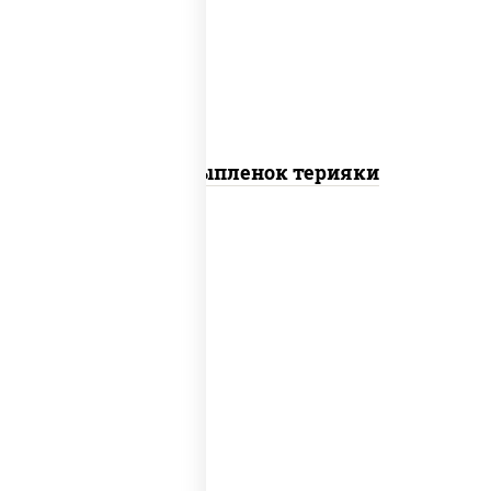
томаты "черри", грудка куриная, соус
"терияки" (соевый соус сахар крахмал
уксус), кунжут
Пицца Цыпленок терияки
пицца соус (томаты базилик орегано
чеснок), моцарелла для пиццы, колбаса
"пепперони"