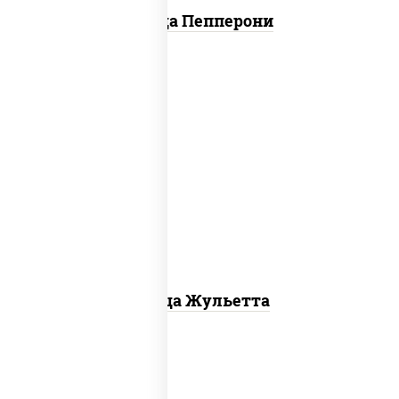
Пицца Пепперони
грибы шампиньоны, моцарелла для
пиццы
Пицца Жульетта