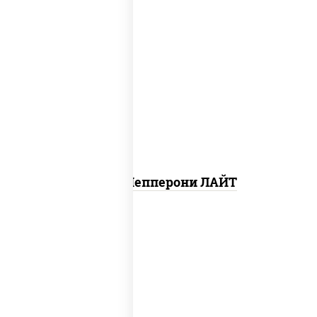
пицца соус (томаты базилик орегано
чеснок), моцарелла для пиццы, колбаса
"пепперони", шампиньоны св
Пицца Пепперони ЛАЙТ
соус "шеф" (майонез соус соевый зелень
чеснок), шампиньоны св, моцарелла для
пиццы, картофель фри