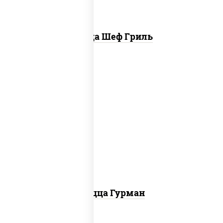
Пицца Шеф Гриль
пицца соус (томаты базилик орегано
чеснок), моцарелла для пиццы, лук
красный, колбаса "пепперони", перец
болгарский, соус "техасский барбекю"
Пицца Гурман