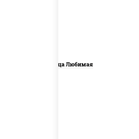
соус "шеф" (майонез соус соевый зелень
чеснок), моцарелла для пиццы,
шампиньоны св, лук красный, ветчина
Пицца Любимая
пицца соус (томаты базилик орегано
чеснок), моцарелла для пиццы, колбаса
"пепперони", бекон, свинина, соус
"гриль", лук фри