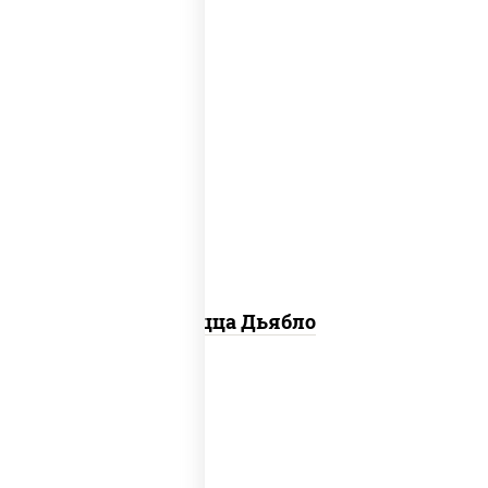
соус "техасский барбекю", моцарелла
для пиццы, лук красный, колбаса
"салями", ветчина, перец "халапеньо",
помидоры, огурцы маринованные
Пицца Дьябло
соус "горчичный" (майонез горчица),