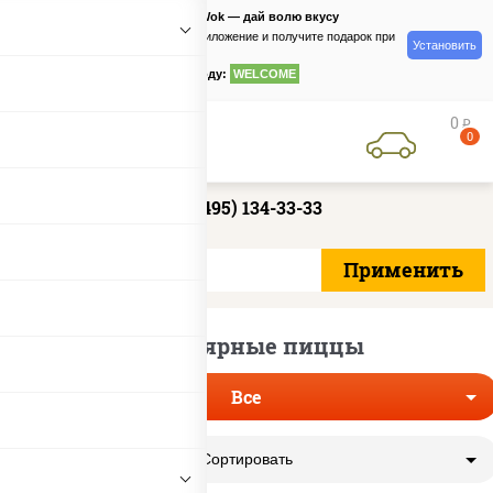
PizzaSushiWok — дай волю вкусу
Скачайте приложение и получите подарок при
Установить
заказе
по промокоду:
WELCOME
0
руб
0
+7 (495) 134-33-33
Популярные пиццы
Все
Сортировать