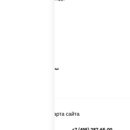
Дорогая пицца
Пицца 500 грамм
Каталог пицц
Пицца из печи
Big pizza
Пицца 300 грамм
Лучшая пицца
Лучшая пицца Москвы
Пицца много сыра
Пицца в пицца печи
Карта сайта
+7 (495) 134-33-33
+7 (495) 287-65-00