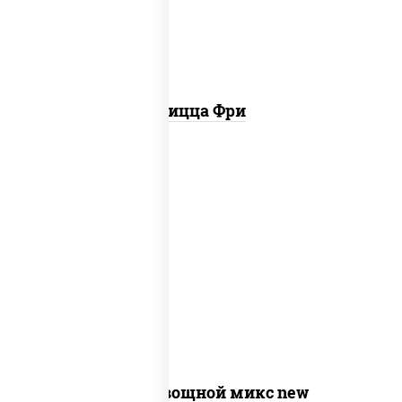
Пицца Фри
соус "шеф" (майонез соус соевый зелень
чеснок), моцарелла для пиццы,
шампиньоны св, помидоры, перец
болгарский, лук красный, соус "песто"
(базилик, петрушка, рукола, сыр
"пекорино-романо", кешью,
подсолнечное масло)
Пицца Овощной микс new