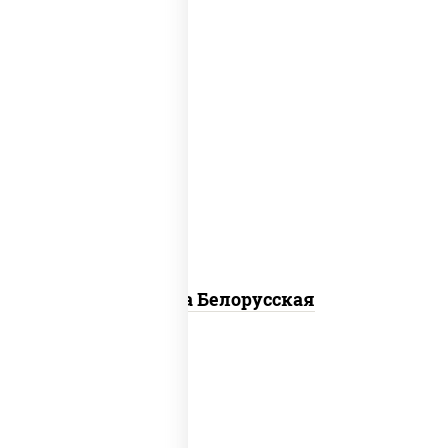
соус "горчичный" (майонез горчица),
моцарелла для пиццы, лук красный,
колбаса "салями", бекон, огурцы
маринованные, дольки картофеля, соус
"техасский барбекю"
Пицца Белорусская
соус "томатно - горчичный", моцарелла