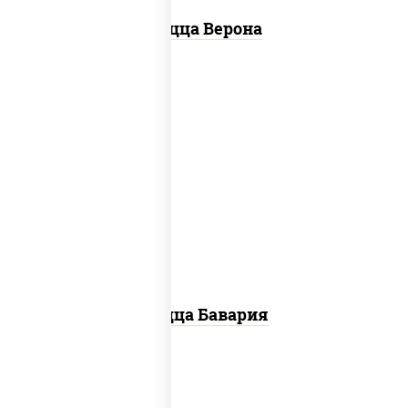
Пицца Верона
соус "горчичный" (майонез горчица),
моцарелла для пиццы, колбаса
"пепперони", ветчина, помидоры
Пицца Бавария