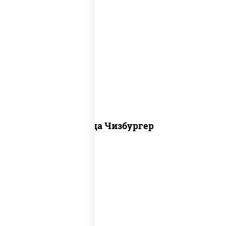
соус "гриль", моцарелла для пиццы,
огурцы маринованные, свинина, грудка
куриная, бекон
Пицца Чизбургер
пицца соус (томаты базилик орегано
чеснок), моцарелла для пиццы, сыры
моцарелла дор-блю чеддер эмменталь