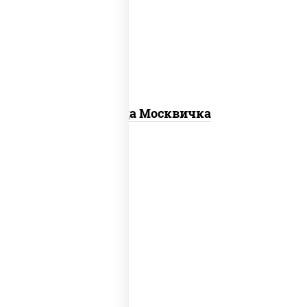
для пиццы, шампиньоны св, помидоры,
перец болгарский, говядина, грудка
куриная, бекон
Пицца Москвичка
соус "шеф" (майонез соус соевый зелень
чеснок), моцарелла для пиццы, колбаса
"пепперони", шампиньоны св, помидоры