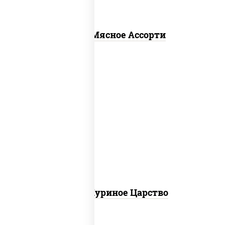
Пицца Мясное Ассорти
соус "шеф" (майонез соус соевый зелень
чеснок), моцарелла для пиццы, грудка
куриная
Пицца Куриное Царство