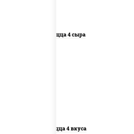
Пицца 4 сыра
пицца соус (томаты базилик орегано
чеснок), моцарелла для пиццы, колбаса
"пепперони", бекон, перец "халапеньо",
грудка куриная, помидоры, шампиньоны
св, ветчина
Пицца 4 вкуса