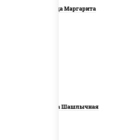
Пицца Маргарита
пицца соус (томаты базилик орегано
чеснок), моцарелла для пиццы, лук
красный, огурцы маринованные, грудка
куриная
Пицца Шашлычная