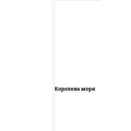
пицца соус (томаты базилик орегано
чеснок), моцарелла для пиццы, чеснок,
осьминоги, креветки тигровые,
креветки коктейльные, кальмары,
лимон
Пицца Королева моря
грудка куриная, бекон, колбаса