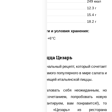
Энерг. ценность
249 ккал
Белки
12.3 г
Жиры
15.4 г
Углеводы
18.2 г
Срок годности и условия хранения:
24 часа при t° от +2°C до +6°C
Пицца Цезарь
Пицца «Цезарь» - оригинальный рецепт, который сочетает
в себе гармоничность самого популярного в мире салата и
безупречный вкус настоящей итальянской пиццы.
Если вы хотите побаловать себя неожиданным, но
приятным вкусовым сочетанием, попробовать новую
начинку (которая, гарантируем, вам понравится!), то
заказывайте пиццу «Цезарь» из ресторана