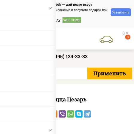
PizzaSushiWok — дай волю вкусу
Скачайте приложение и получите подарок при
Установить
заказе
по промокоду:
WELCOME
0
руб
0
+7 (495) 134-33-33
Пицца Цезарь