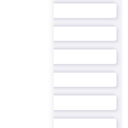
доставкой?
Чтобы сделать заказ, потребуется минимум усилий:
позвоните нам по телефону и продиктуйте свои
пожелания оператору или заполните корзину на сайте или
в мобильном приложении. Остается уточнить детали
заказа, выбрать способ оплаты и ждать курьера, который
в срок от 40 минут доставит деликатес к вам домой!
Мы привезем заказ бесплатно при выполнении
минимальной суммы – она составляет всего 600 рублей.
«ПиццаСушиВок» - классическая итальянская пицца во
вкуснейшей авторской обработке! Доставка –
круглосуточно!