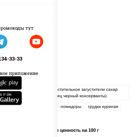
ромокоды тут
 134-33-33
ное приложение
соус "Цезарь" (масло растительное загустители сахар
яйца чеснок специи перец черный консерванты)
моцарелла для пиццы
помидоры
грудка куриная
бекон
Пищевая ценность на 100 г