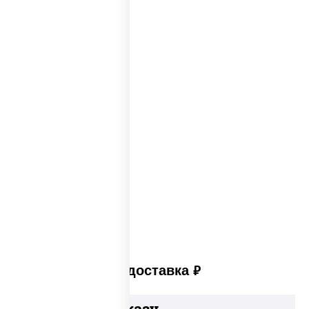
Каталог пицц
Пицца из печи
Big pizza
Пицца 300 грамм
Популярные пиццы
Лучшая пицца
Лучшая пицца Москвы
Пицца много сыра
Пицца в пицца печи
Платная доставка
руб
Добавьте к заказу