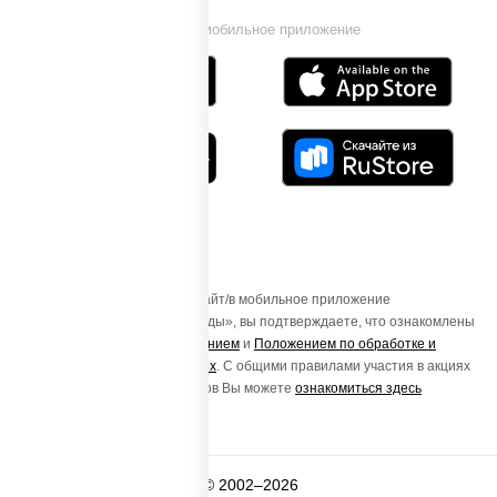
Установи мобильное приложение
Осуществляя вход на этот Сайт/в мобильное приложение
«ПиццаСушиВок - доставка еды», вы подтверждаете, что ознакомлены
с
Пользовательским соглашением
и
Положением по обработке и
защите персональных данных
. С общими правилами участия в акциях
и порядке получения подарков Вы можете
ознакомиться здесь
© 2002–2026