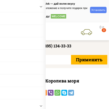
PizzaSushiWok — дай волю вкусу
Скачайте приложение и получите подарок при
Установить
заказе
по промокоду:
WELCOME
0
руб
0
+7 (495) 134-33-33
Пицца Королева моря