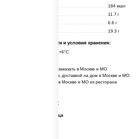
Энерг. ценность
184 ккал
Белки
11.7 г
Жиры
6.6 г
Углеводы
19.3 г
Срок годности и условия хранения:
24 часа при t° от +2°C до +6°C
✅ Пицца Королева моря заказать в Москве и МО.
✅ Пицца Королева моря с доставкой на дом в Москве и МО.
✅ Пицца Королева моря в Москве и МО из ресторана
ПиццаСушиВок.
Категории товара:
Дешевая и вкусная пицца
Дорогая пицца
Пицца 500 грамм