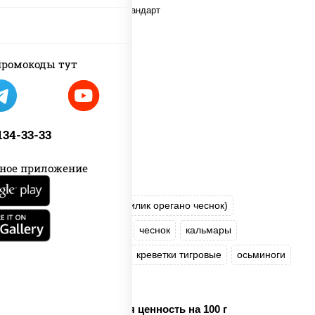
ромокоды тут
 134-33-33
ное приложение
пицца соус (томаты базилик орегано чеснок)
моцарелла для пиццы
чеснок
кальмары
креветки коктейльные
креветки тигровые
осьминоги
лимон
Пищевая ценность на 100 г