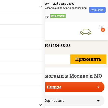
PizzaSushiWok — дай волю вкусу
Скачайте приложение и получите подарок при
Установить
заказе
по промокоду:
WELCOME
0
руб
0
+7 (495) 134-33-33
Пиццы с осьминогами в Москве и МО
Пиццы
Сортировать