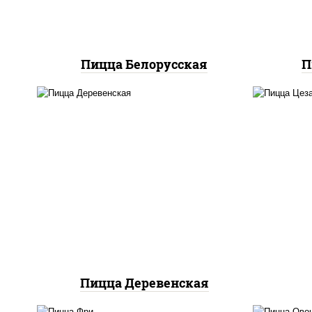
"техасский барбекю"
Пицца Белорусская
П
пицца соус (томаты
базилик орегано чеснок),
за
моцарелла для пиццы,
ч
чеснок, лук красный,
ч
шампиньоны св, свинина,
м
бекон
пом
Пицца Деревенская