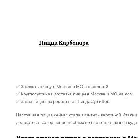
моцарелла для пиццы,
(баз
бекон, сыр "пармезан"
сы
к
Пицца Карбонара
✅ Заказать пиццу в Москве и МО с доставкой
✅ Круглосуточная доставка пиццы в Москве и МО на дом.
✅ Заказ пиццы из ресторанов ПиццаСушиВок.
Настоящая пицца сейчас стала визитной карточкой Италии 
деликатеса, совершенно необязательно отправляться куда-