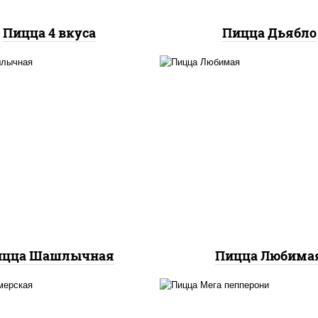
Пицца 4 вкуса
Пицца Дьябло
ицца соус (томаты
соус "шеф" (майонез 
илик орегано чеснок),
соевый зелень чесно
арелла для пиццы, лук
моцарелла для пицц
красный, огурцы
шампиньоны св, лу
аринованные, грудка
красный, ветчина
куриная
ицца Шашлычная
Пицца Любима