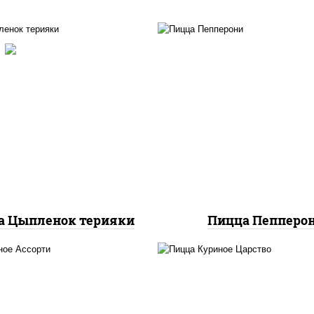
с "спайс" (майонез соус
чили соус шрирача),
пицца соус (тома
оцарелла для пиццы,
базилик орегано чесн
маты "черри", грудка
моцарелла для пицц
риная, соус "терияки"
колбаса "пепперон
вый соус сахар крахмал
уксус), кунжут
а Цыпленок терияки
Пицца Пепперо
ицца соус (томаты