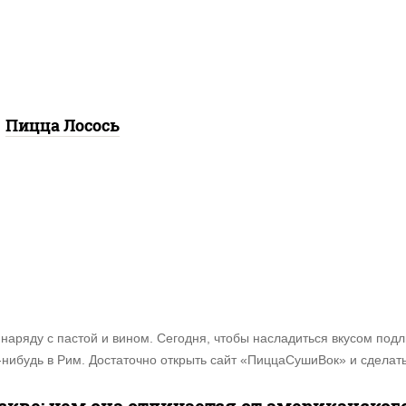
илик, петрушка, рукола,
р "пекорино-романо",
ешью, подсолнечное
масло), лимон
Пицца Лосось
наряду с пастой и вином. Сегодня, чтобы насладиться вкусом подл
нибудь в Рим. Достаточно открыть сайт «ПиццаСушиВок» и сделать