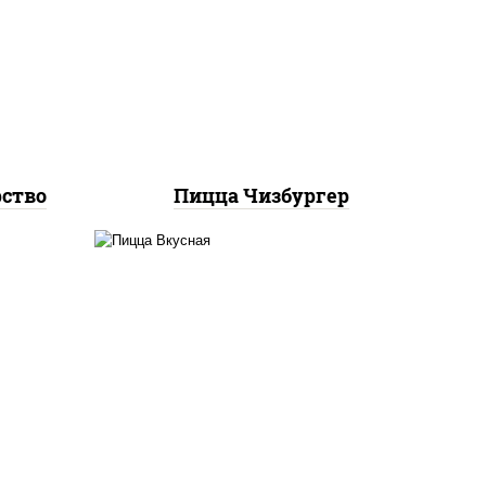
соус
соус "гриль", моцарелла для
к),
пиццы, огурцы
ы,
маринованные, свинина,
грудка куриная, бекон
рство
Пицца Чизбургер
кю",
соус "горчичный" (майонез
 лук
горчица), колбаса
ями",
"пепперони", ветчина,
бекон, помидоры,
ры,
моцарелла для пиццы, яйцо
ые
куриное