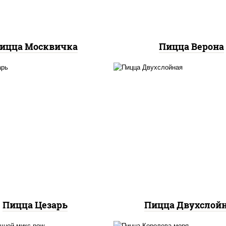
ицца Москвичка
Пицца Верона
соус "цезарь" (масло
растительное
соус "томатно -
густители сахар яйца
горчичный", лук крас
еснок специи перец
огурцы маринованн
ерный консерванты),
ветчина, бекон, моца
оцарелла для пиццы,
для пиццы, помидор
идоры, грудка куриная,
грудка куриная
бекон
Пицца Цезарь
Пицца Двухслой