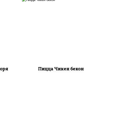
ты
грудка куриная, бекон,
ок),
колбаса "пепперони",
ы,
моцарелла для пиццы,
,
пицца соус (томаты
е,
базилик орегано чеснок),
ые,
помидоры, соус "горчичный"
(майонез горчица)
моря
Пицца Чикен бекон