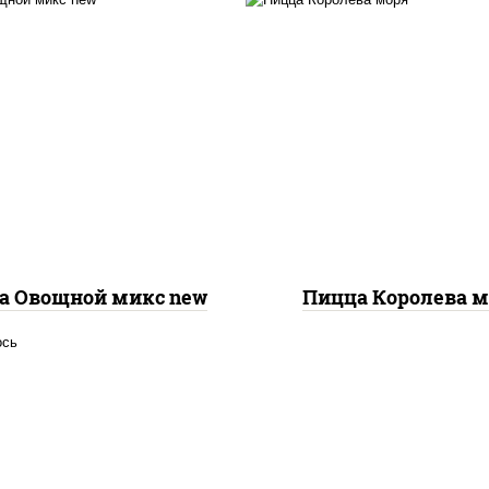
с "шеф" (майонез соус
евый зелень чеснок),
пицца соус (тома
оцарелла для пиццы,
базилик орегано чесн
пиньоны св, помидоры,
моцарелла для пицц
ерец болгарский, лук
чеснок, осьминоги
расный, соус "песто"
креветки тигровы
илик, петрушка, рукола,
креветки коктейльн
р "пекорино-романо",
кальмары, лимон
ешью, подсолнечное
масло)
а Овощной микс new
Пицца Королева 
осось слабосоленый,
оцарелла для пиццы,
ицца соус (томаты
илик орегано чеснок),
аслины, соус "песто"