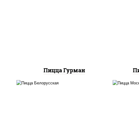
пицца соус (томаты
базилик орегано чеснок),
соу
моцарелла для пиццы, лук
моц
красный, колбаса
крас
"пепперони", перец
болгарский, соус
"техасский барбекю"
Пицца Гурман
П
соус "горчичный" (майонез
горчица), моцарелла для
горч
пиццы, лук красный,
пи
колбаса "салями", бекон,
огурцы маринованные,
б
дольки картофеля, соус
г