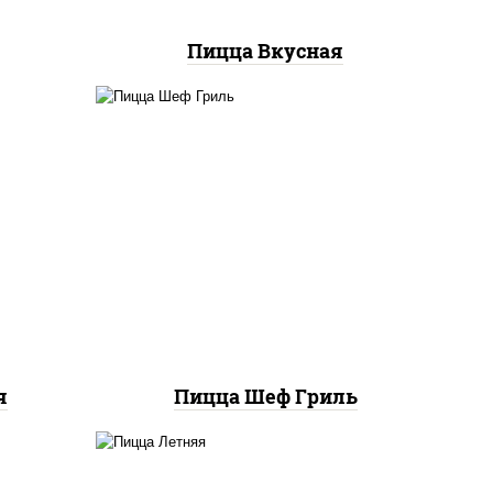
Пицца Вкусная
пицца соус (томаты
соус
базилик орегано чеснок),
к),
моцарелла для пиццы,
ы,
колбаса "пепперони", бекон,
к
свинина, соус "гриль", лук
фри
я
Пицца Шеф Гриль