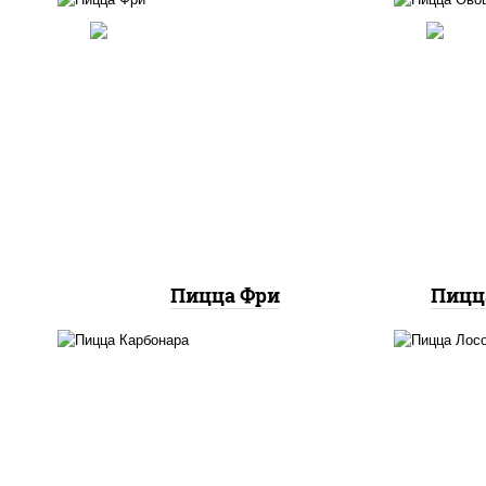
соу
со
м
соус "шеф" (майонез соус
шам
соевый зелень чеснок),
п
шампиньоны св, моцарелла
к
для пиццы, картофель фри
(баз
сы
к
Пицца Фри
Пицц
л
м
грибы шампиньоны в
п
сливочном соусе, грибы
баз
шампиньоны, чеснок,
м