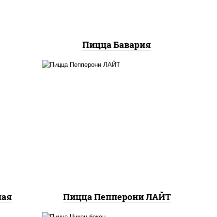
Пицца Бавария
пицца соус (томаты
ный,
базилик орегано чеснок),
ые,
моцарелла для пиццы,
релла
колбаса "пепперони",
ы,
шампиньоны св
ная
Пицца Пепперони ЛАЙТ