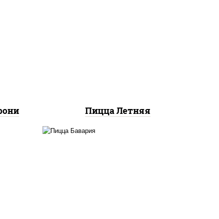
соус "шеф" (майонез соус
ты
соевый зелень чеснок),
ок),
помидоры, грудка куриная,
ы,
огурцы свежие, моцарелла
и"
для пиццы
рони
Пицца Летняя
соус
соус "горчичный" (майонез
к),
горчица), моцарелла для
ы,
пиццы, колбаса
",
"пепперони", ветчина,
доры
помидоры