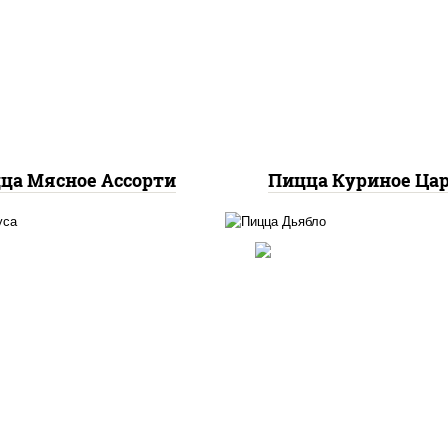
илик орегано чеснок),
соус "шеф" (майонез 
оцарелла для пиццы,
соевый зелень чесно
омидоры, говядина,
моцарелла для пицц
нина, грудка куриная,
грудка куриная
бекон
ца Мясное Ассорти
Пицца Куриное Ца
ицца соус (томаты
соус "техасский барбе
илик орегано чеснок),
моцарелла для пиццы,
оцарелла для пиццы,
красный, колбаса "сал
аса "пепперони", бекон,
ветчина, перец
ец "халапеньо", грудка
"халапеньо", помидо
куриная, помидоры,
огурцы маринованн
мпиньоны св, ветчина