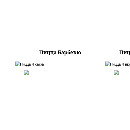
баз
моцарелла для пиццы,
м
колбаса "пепперони",
п
ветчина, бекон, грудка
сви
куриная
Пицца Барбекю
Пиц
п
пицца соус (томаты
баз
базилик орегано чеснок),
м
моцарелла для пиццы, сыры
колб
моцарелла дор-блю чеддер
пер
эмменталь
ша