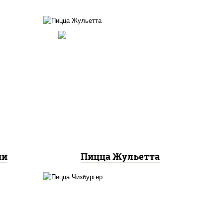
ты
ок),
грибы шампиньоны,
ы,
моцарелла для пиццы
и"
ни
Пицца Жульетта