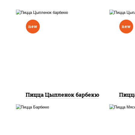
new
new
соу
соус "шеф" (майонез соус
соевый зелень чеснок),
м
моцарелла для пиццы,
то
перец болгарский, грудка
ку
куриная, соус "техасский
(сое
барбекю", лук фри
Пицца Цыпленок барбекю
Пицц
п
соус "техасский барбекю",