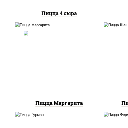
Пицца 4 сыра
п
баз
пицца соус (томаты
моц
базилик орегано чеснок),
моцарелла для пиццы
м
Пицца Маргарита
П