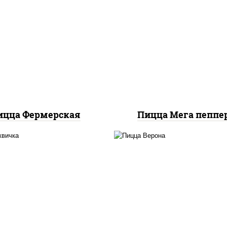
с "техасский барбекю",
пицца соус (тома
арелла для пиццы, лук
базилик орегано чесн
ный, колбаса "салями",
моцарелла для пицц
ветчина, огурцы
колбаса "пепперон
маринованные
ицца Фермерская
Пицца Мега пеппе
соус "томатно -
соус "шеф" (майонез 
ичный", моцарелла для
соевый зелень чесно
ццы, шампиньоны св,
моцарелла для пицц
помидоры, перец
колбаса "пепперони
олгарский, говядина,
шампиньоны св, поми
рудка куриная, бекон