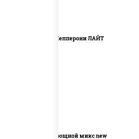
Пицца Пепперони ЛАЙТ
соус "шеф" (майонез соус соевый зелень
чеснок), моцарелла для пиццы,
шампиньоны св, помидоры, перец
болгарский, лук красный, соус "песто"
(базилик, петрушка, рукола, сыр
"пекорино-романо", кешью,
подсолнечное масло)
Пицца Овощной микс new