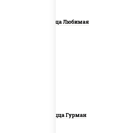
Пицца Любимая
пицца соус (томаты базилик орегано
чеснок), моцарелла для пиццы, лук
красный, колбаса "пепперони", перец
болгарский, соус "техасский барбекю"
Пицца Гурман