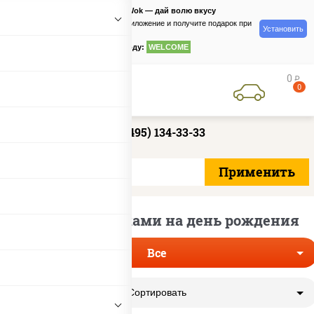
PizzaSushiWok — дай волю вкусу
Скачайте приложение и получите подарок при
Установить
заказе
по промокоду:
WELCOME
0
руб
0
+7 (495) 134-33-33
Пицца по скидками на день рождения
Все
Сортировать