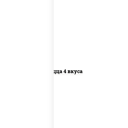
пицца соус (томаты базилик орегано
чеснок), моцарелла для пиццы, колбаса
"пепперони", бекон, перец "халапеньо",
грудка куриная, помидоры, шампиньоны
св, ветчина
Пицца 4 вкуса
соус "гриль", моцарелла для пиццы,
огурцы маринованные, свинина, грудка
куриная, бекон