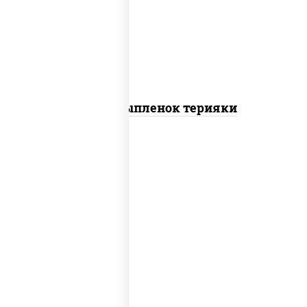
томаты "черри", грудка куриная, соус
"терияки" (соевый соус сахар крахмал
уксус), кунжут
Пицца Цыпленок терияки
пицца соус (томаты базилик орегано
чеснок), моцарелла для пиццы, колбаса
"пепперони"