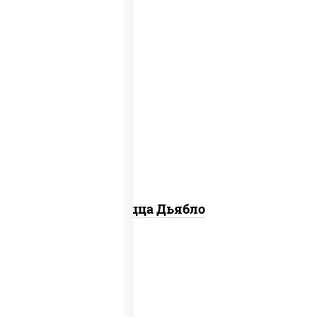
соус "техасский барбекю", моцарелла
для пиццы, лук красный, колбаса
"салями", ветчина, перец "халапеньо",
помидоры, огурцы маринованные
Пицца Дьябло
соус "горчичный" (майонез горчица),