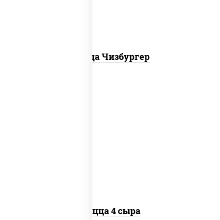
Пицца Чизбургер
пицца соус (томаты базилик орегано
чеснок), моцарелла для пиццы, сыры
моцарелла дор-блю чеддер эмменталь
Пицца 4 сыра