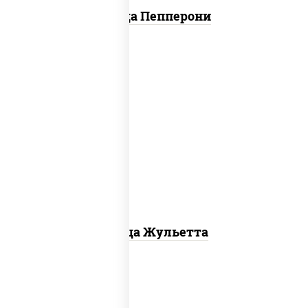
Пицца Пепперони
грибы шампиньоны, моцарелла для
пиццы
Пицца Жульетта