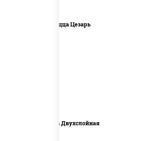
Пицца Цезарь
соус "томатно - горчичный", лук
красный, огурцы маринованные,
ветчина, бекон, моцарелла для пиццы,
помидоры, грудка куриная
Пицца Двухслойная