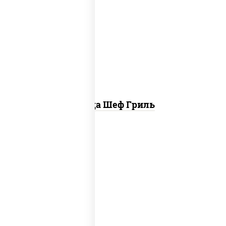
пицца соус (томаты базилик орегано
чеснок), моцарелла для пиццы, колбаса
"пепперони", бекон, свинина, соус
"гриль", лук фри
Пицца Шеф Гриль
соус "шеф" (майонез соус соевый зелень
чеснок), моцарелла для пиццы,
шампиньоны св, лук красный, ветчина