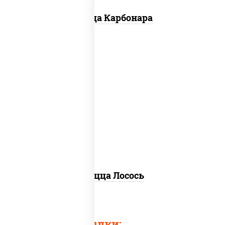
Пицца Карбонара
лосось слабосоленый, моцарелла для
пиццы, пицца соус (томаты базилик
орегано чеснок), маслины, соус "песто"
(базилик, петрушка, рукола, сыр
"пекорино-романо", кешью,
подсолнечное масло), лимон
Пицца Лосось
Быстрые ссылки: