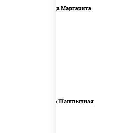
Пицца Маргарита
пицца соус (томаты базилик орегано
чеснок), моцарелла для пиццы, лук
красный, огурцы маринованные, грудка
куриная
Пицца Шашлычная