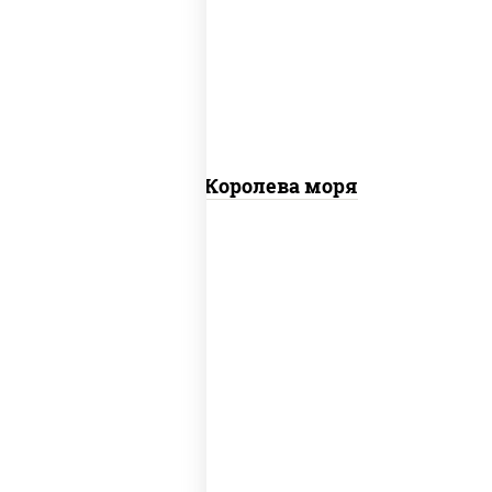
чеснок), моцарелла для пиццы, чеснок,
осьминоги, креветки тигровые,
креветки коктейльные, кальмары,
лимон
Пицца Королева моря
грибы шампиньоны в сливочном соусе,
грибы шампиньоны, чеснок, моцарелла
для пиццы, бекон, сыр "пармезан"