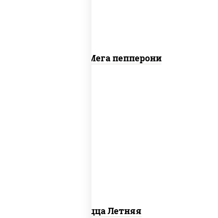
Пицца Мега пепперони
соус "шеф" (майонез соус соевый зелень
чеснок), помидоры, грудка куриная,
огурцы свежие, моцарелла для пиццы
Пицца Летняя