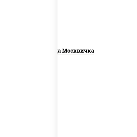
для пиццы, шампиньоны св, помидоры,
перец болгарский, говядина, грудка
куриная, бекон
Пицца Москвичка
пицца соус (томаты базилик орегано
чеснок), моцарелла для пиццы, чеснок,
лук красный, шампиньоны св, свинина,
бекон