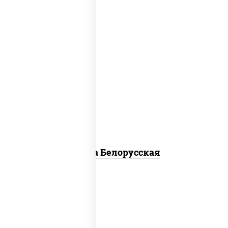
соус "горчичный" (майонез горчица),
моцарелла для пиццы, лук красный,
колбаса "салями", бекон, огурцы
маринованные, дольки картофеля, соус
"техасский барбекю"
Пицца Белорусская
соус "томатно - горчичный", моцарелла