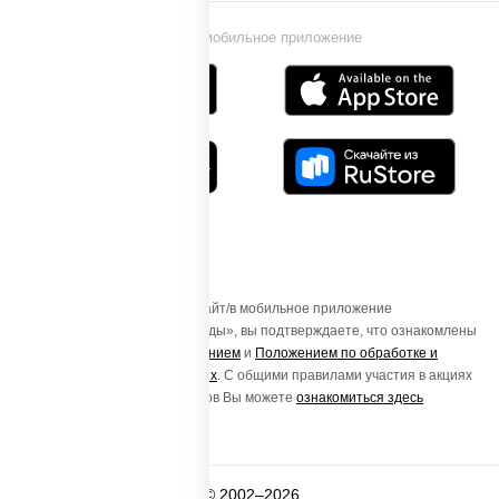
Установи мобильное приложение
Осуществляя вход на этот Сайт/в мобильное приложение
«ПиццаСушиВок - доставка еды», вы подтверждаете, что ознакомлены
с
Пользовательским соглашением
и
Положением по обработке и
защите персональных данных
. С общими правилами участия в акциях
и порядке получения подарков Вы можете
ознакомиться здесь
© 2002–2026