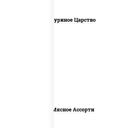
Пицца Куриное Царство
пицца соус (томаты базилик орегано
чеснок), моцарелла для пиццы,
помидоры, говядина, свинина, грудка
куриная, бекон
Пицца Мясное Ассорти