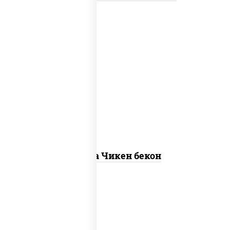
грудка куриная, бекон, колбаса
"пепперони", моцарелла для пиццы,
пицца соус (томаты базилик орегано
чеснок), помидоры, соус "горчичный"
(майонез горчица)
Пицца Чикен бекон
пицца соус (томаты базилик орегано