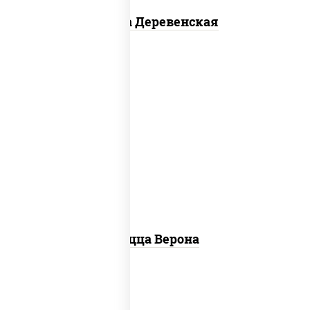
Пицца Деревенская
соус "шеф" (майонез соус соевый зелень
чеснок), моцарелла для пиццы, колбаса
"пепперони", шампиньоны св, помидоры
Пицца Верона