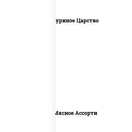
Пицца Куриное Царство
пицца соус (томаты базилик орегано
чеснок), моцарелла для пиццы,
помидоры, говядина, свинина, грудка
куриная, бекон
Пицца Мясное Ассорти