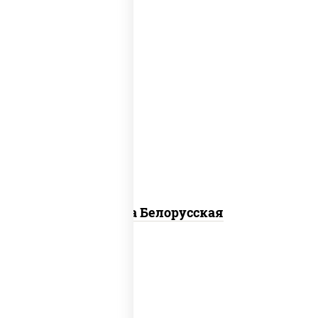
соус "горчичный" (майонез горчица),
моцарелла для пиццы, лук красный,
колбаса "салями", бекон, огурцы
маринованные, дольки картофеля, соус
"техасский барбекю"
Пицца Белорусская
соус "томатно - горчичный", моцарелла