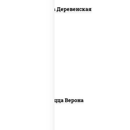
Пицца Деревенская
соус "шеф" (майонез соус соевый зелень
чеснок), моцарелла для пиццы, колбаса
"пепперони", шампиньоны св, помидоры
Пицца Верона