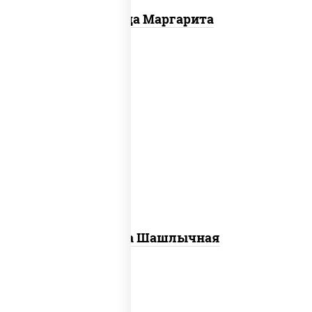
Пицца Маргарита
пицца соус (томаты базилик орегано
чеснок), моцарелла для пиццы, лук
красный, огурцы маринованные, грудка
куриная
Пицца Шашлычная