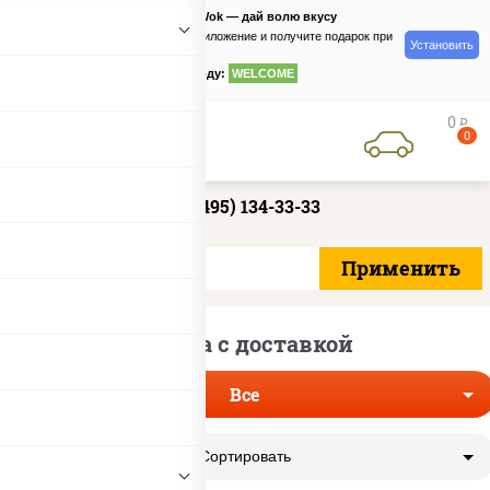
PizzaSushiWok — дай волю вкусу
Скачайте приложение и получите подарок при
Установить
заказе
по промокоду:
WELCOME
0
руб
0
+7 (495) 134-33-33
Пицца с доставкой
Все
Сортировать