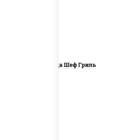
пицца соус (томаты базилик орегано
чеснок), моцарелла для пиццы, колбаса
"пепперони", бекон, свинина, соус
"гриль", лук фри
Пицца Шеф Гриль
соус "шеф" (майонез соус соевый зелень
чеснок), моцарелла для пиццы,
шампиньоны св, лук красный, ветчина