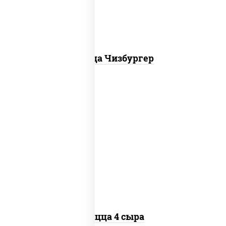
Пицца Чизбургер
пицца соус (томаты базилик орегано
чеснок), моцарелла для пиццы, сыры
моцарелла дор-блю чеддер эмменталь
Пицца 4 сыра