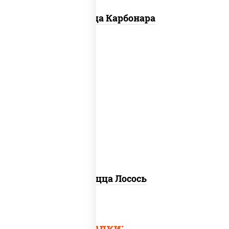
Пицца Карбонара
лосось слабосоленый, моцарелла для
пиццы, пицца соус (томаты базилик
орегано чеснок), маслины, соус "песто"
(базилик, петрушка, рукола, сыр
"пекорино-романо", кешью,
подсолнечное масло), лимон
Пицца Лосось
Быстрые ссылки: