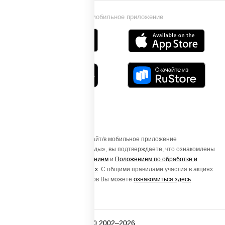
Установи мобильное приложение
Осуществляя вход на этот Сайт/в мобильное приложение
«ПиццаСушиВок - доставка еды», вы подтверждаете, что ознакомлены
с
Пользовательским соглашением
и
Положением по обработке и
защите персональных данных
. С общими правилами участия в акциях
и порядке получения подарков Вы можете
ознакомиться здесь
© 2002–2026