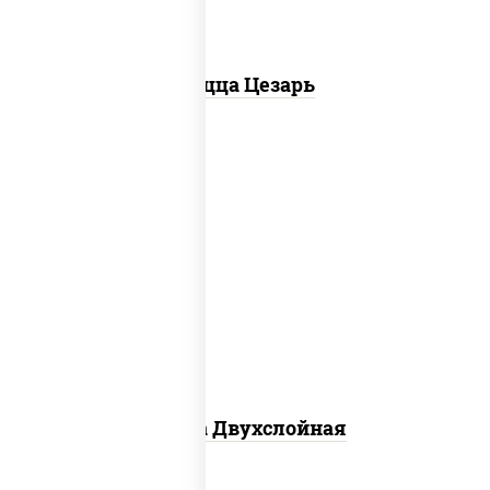
Пицца Цезарь
соус "томатно - горчичный", лук
красный, огурцы маринованные,
ветчина, бекон, моцарелла для пиццы,
помидоры, грудка куриная
Пицца Двухслойная