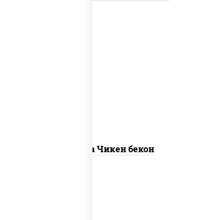
грудка куриная, бекон, колбаса
"пепперони", моцарелла для пиццы,
пицца соус (томаты базилик орегано
чеснок), помидоры, соус "горчичный"
(майонез горчица)
Пицца Чикен бекон
пицца соус (томаты базилик орегано