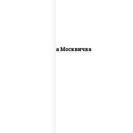
для пиццы, шампиньоны св, помидоры,
перец болгарский, говядина, грудка
куриная, бекон
Пицца Москвичка
пицца соус (томаты базилик орегано
чеснок), моцарелла для пиццы, чеснок,
лук красный, шампиньоны св, свинина,
бекон