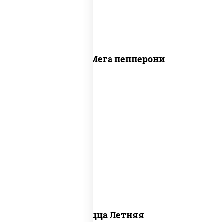
Пицца Мега пепперони
соус "шеф" (майонез соус соевый зелень
чеснок), помидоры, грудка куриная,
огурцы свежие, моцарелла для пиццы
Пицца Летняя