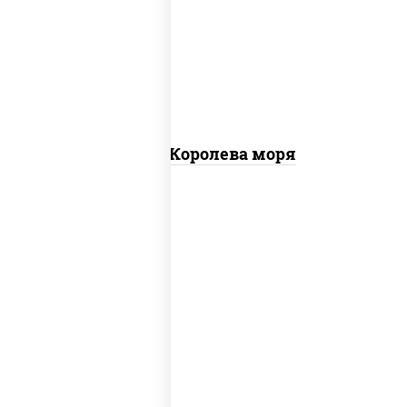
чеснок), моцарелла для пиццы, чеснок,
осьминоги, креветки тигровые,
креветки коктейльные, кальмары,
лимон
Пицца Королева моря
грибы шампиньоны в сливочном соусе,
грибы шампиньоны, чеснок, моцарелла
для пиццы, бекон, сыр "пармезан"