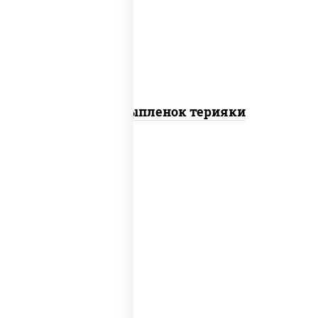
томаты "черри", грудка куриная, соус
"терияки" (соевый соус сахар крахмал
уксус), кунжут
Пицца Цыпленок терияки
пицца соус (томаты базилик орегано
чеснок), моцарелла для пиццы, колбаса
"пепперони"