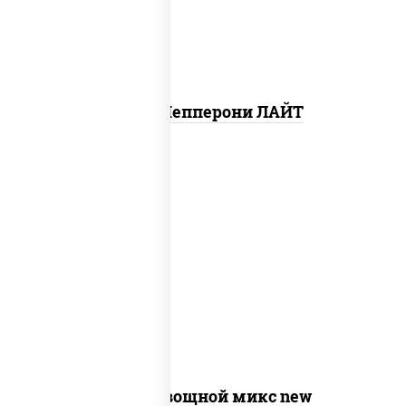
Пицца Пепперони ЛАЙТ
соус "шеф" (майонез соус соевый зелень
чеснок), моцарелла для пиццы,
шампиньоны св, помидоры, перец
болгарский, лук красный, соус "песто"
(базилик, петрушка, рукола, сыр
"пекорино-романо", кешью,
подсолнечное масло)
Пицца Овощной микс new