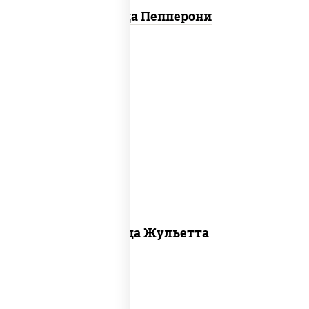
Пицца Пепперони
грибы шампиньоны, моцарелла для
пиццы
Пицца Жульетта