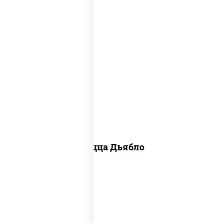
соус "техасский барбекю", моцарелла
для пиццы, лук красный, колбаса
"салями", ветчина, перец "халапеньо",
помидоры, огурцы маринованные
Пицца Дьябло
соус "горчичный" (майонез горчица),