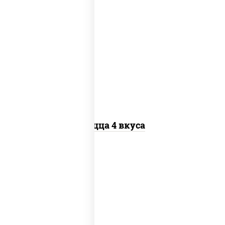
пицца соус (томаты базилик орегано
чеснок), моцарелла для пиццы, колбаса
"пепперони", бекон, перец "халапеньо",
грудка куриная, помидоры, шампиньоны
св, ветчина
Пицца 4 вкуса
соус "гриль", моцарелла для пиццы,
огурцы маринованные, свинина, грудка
куриная, бекон