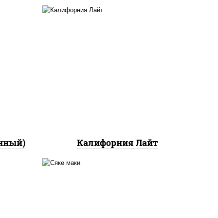
ный,
а с
ан",
рис, нори, майонез, краб
ло
снежный, огурцы свежие,
икра "масаго"
йца
ец
ы)
нный)
Калифорния Лайт
ный,