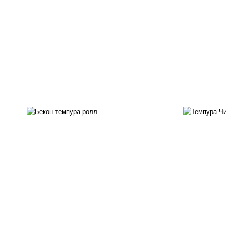
рис, нори, бекон, соус
"техасский барбекю", сыр
рис
сливочный, огурцы свежие,
с
сухари панировочные