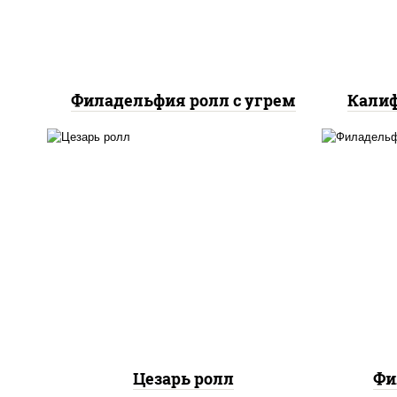
Филадельфия ролл с угрем
Калиф
соус "цезарь" (масло
растительное
загустители сахар яйца
рис
чеснок специи перец
с
черный консерванты), сыр
сли
"пармезан", рис, нори,
куриная грудка с паприкой,
салат "айсберг", кунжут
Цезарь ролл
Фи