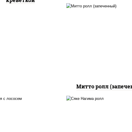
креветкой
рис, нори, сыр сливоч
бекон, куриная грудк
паприкой, сыр "пармез
соус "цезарь" (мас
растительное
загустители сахар я
чеснок специи пер
черный консервант
Митто ролл (запече
 нори, майонез, авокадо,
рис, нори, сыр сливоч