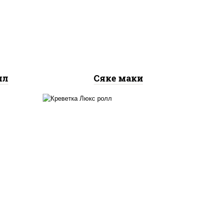
рис, нори, лосось
ось
слабосоленый
лл
Сяке маки
 сыр
креветки, рис, нори,
го",
майонез, икра "масаго",
ый,
кляр, сухари панировочные,
 соус
кунжут