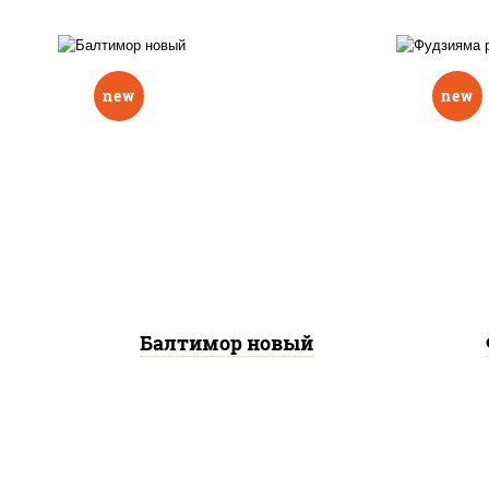
new
new
р
нори, рис, соус "вулкан"
слив
(креветки отварные; краб
икра
снежный; майонез; чеснок;
(кр
икра масаго), авокадо
сне
Балтимор новый