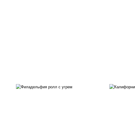
рис
рис, нори, сыр сливочный,
ма
угорь копченый, соус
ог
"унаги", кунжут
с