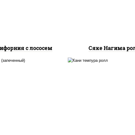
урцы свежие, лосось
огурцы свежие, лос
слабосоленый, икра
слабосоленый
"масаго"
ифорния с лососем
Сяке Нагима ро
, нори, сыр сливочный,
нори, краб снежный,
б снежный, соус "яки"
сливочный, икра "маса
айонез чеснок масаго
омлет, угорь копчен
сь слабосолёный), соус
сухари панировочные,
"унаги"
"унаги"