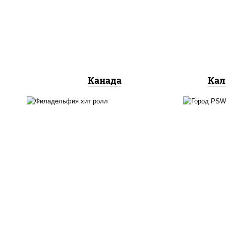
сливочный, огурцы свежие,
ог
лосось слабосоленый, угорь
копченый, кунжут
Канада
Кал
рис
рис, нори, сыр сливочный,
кра
огурцы свежие, омлет,
(м
лосось слабосоленый
лосо