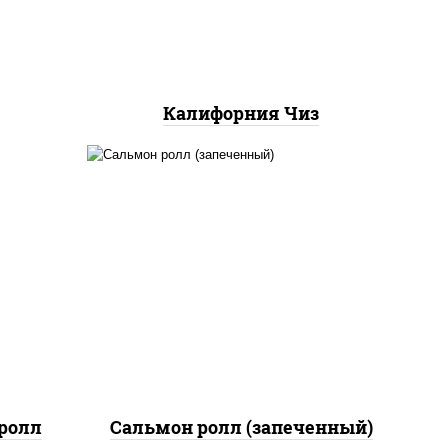
Калифорния Чиз
рис, нори, сыр сливочный,
 сыр
огурцы свежие, икра
"масаго", соус "яки"
(майонез чеснок масаго
лосось слабосолёный), соус
"унаги"
ролл
Сальмон ролл (запеченный)