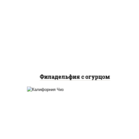
рис, нори, сыр сливочный,
огурцы свежие, лосось
слабосоленый
Филадельфия с огурцом
жие,
рис, нори, сыр сливочный,
икра "масаго"