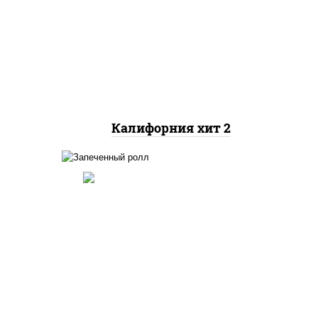
рис, нори, майонез, авокадо,
краб снежный, икра
"масаго"
Калифорния хит 2
ный,
иная
 фри,
рис, нори, огурцы свежие,
ус
краб снежный, икра
"масаго", соус "хот"
(майонез кетчуп табаско
йца
чеснок масаго)
ец
ы)