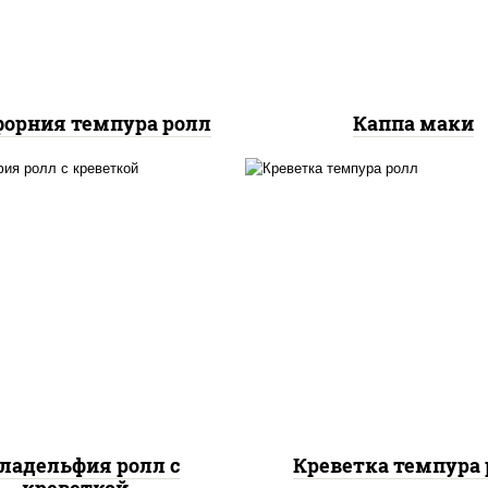
орния темпура ролл
Каппа маки
, нори, огурцы свежие,
рис, нори, креветки,
алат "айсберг", сыр
сливочный, салат
вочный, креветки, соус
"айсберг", сухари
"унаги"
панировочные
ладельфия ролл с
Креветка темпура 