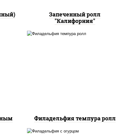
нный)
Запеченный ролл
"Калифорния"
рис, нори, сыр сливочный,
йс"
лосось слабосоленый, икра
оус
"масаго", сухари
ченый
панировочные
еным
Филадельфия темпура ролл