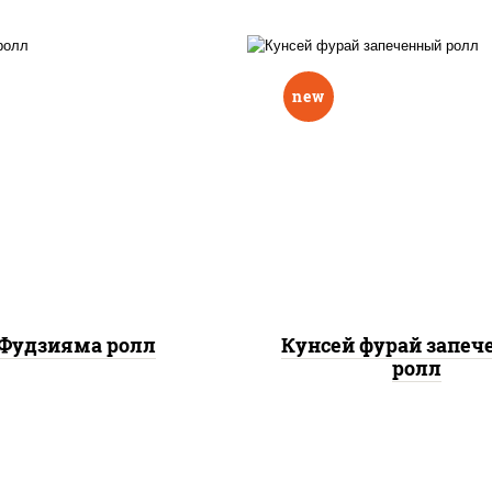
new
ис, нори, омлет, сыр
рис, нори, лосось копч
очный, огурцы свежие,
сыр сливочный, огу
 "масаго", соус "вулкан"
свежие, соус "вулка
еветки отварные; краб
(креветки отварные; 
жный; майонез; чеснок;
снежный; майонез; чес
икра масаго)
икра масаго), кунж
Фудзияма ролл
Кунсей фурай запе
ролл