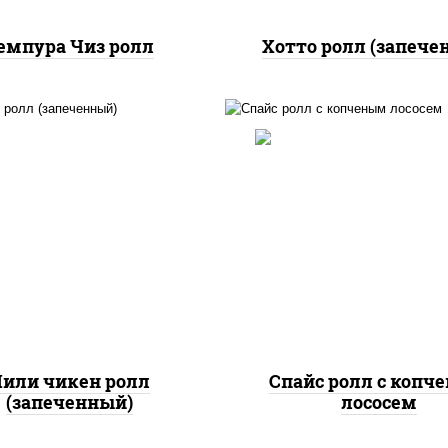
емпура Чиз ролл
Хотто ролл (запече
, нори, сыр сливочный,
доры, куриная грудка с
рис, нори, соус "спа
прикой, соус "спайс"
(майонез соус чили с
айонез соус чили соус
шрирача), лосось коп
шрирача)
или чикен ролл
Спайс ролл с копч
(запеченный)
лососем