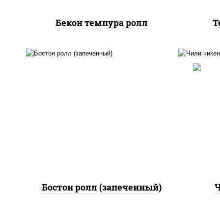
Бекон темпура ролл
Т
рис
рис, нори, сыр сливочный,
поми
огурцы свежие, куриная
па
грудка с паприкой, бекон,
(м
соус "унаги", кунжут
Бостон ролл (запеченный)
Ч