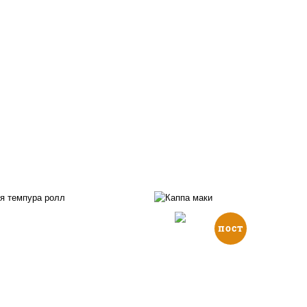
пост
, нори, икра "масаго",
йонез, краб снежный,
рис, нори, огурцы све
урцы свежие, авокадо,
кунжут
ухари панировочные