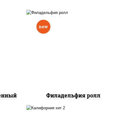
new
еный,
рцы
рис, нори, сыр сливочный,
н"
авокадо, лосось
краб
слабосоленый
нок;
ут
ченный
Филадельфия ролл