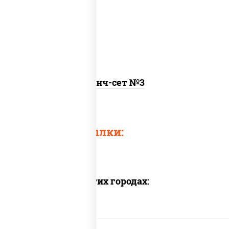
онигири с крабом, рамен
Ланч-сет №3
Быстрые ссылки:
Доставка в других городах: