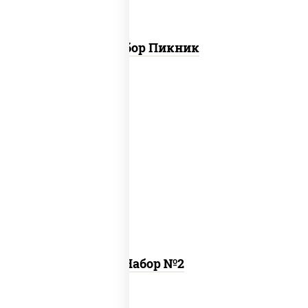
Набор Пикник
ассорти катана
,
пицца 4 вкуса (26 см)
Набор №2