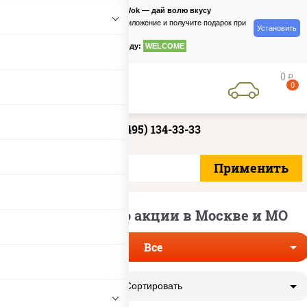
PizzaSushiWok — дай волю вкусу
Скачайте приложение и получите подарок при
Установить
заказе
по промокоду:
WELCOME
0
руб
0
+7 (495) 134-33-33
Сеты роллов по акции в Москве и МО
Все
Сортировать