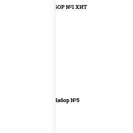
НАБОР №1 ХИТ
пицца чизбургер (26 см), креветка
темпура ролл, цезарь темпура ролл
Набор №5