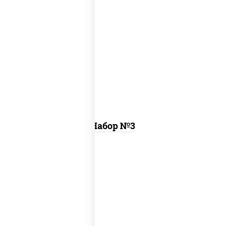
ассорти фунэ, пицца пепперони (26 см)
Набор №3
том ям
, цезарь темпура ролл