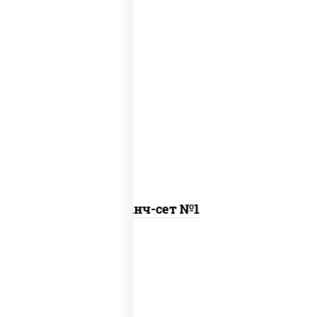
бульон куриный с гренками, курица
терияки с рисом
Ланч-сет №1