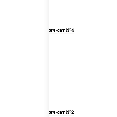
Ланч-сет №4
бульон куриный с гренками, удон с
курицей
Ланч-сет №2