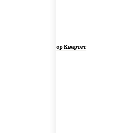
мини, пицца летняя мини, пицца
пепперони мини
Набор Квартет
пицца верона (26 см), пицца любимая (26
см), пицца бавария (26 см), пицца
пепперони лайт (26 см), пицца
фермерская (26 см), пицца гурман (26
см)