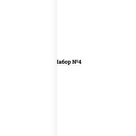
пицца цезарь (26 см), ролл цезарь, ролл
калифорния хит 2
Набор №4
пицца деревенская (26 см), пицца
летняя (26 см), пицца шашлычная (26
см)