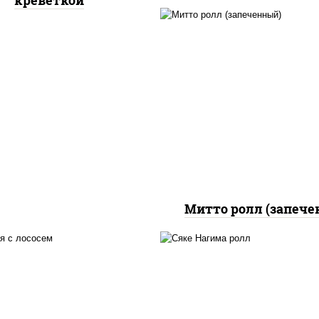
креветкой
рис, нори, сыр сливоч
бекон, куриная грудк
паприкой, сыр "пармез
соус "цезарь" (мас
растительное
загустители сахар я
чеснок специи пер
черный консервант
Митто ролл (запече
 нори, майонез, авокадо,
рис, нори, сыр сливоч