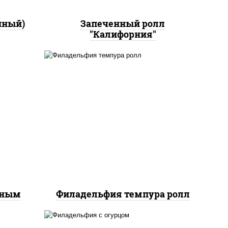
нный)
Запеченный ролл
"Калифорния"
рис, нори, сыр сливочный,
йс"
лосось слабосоленый, икра
оус
"масаго", сухари
ченый
панировочные
еным
Филадельфия темпура ролл