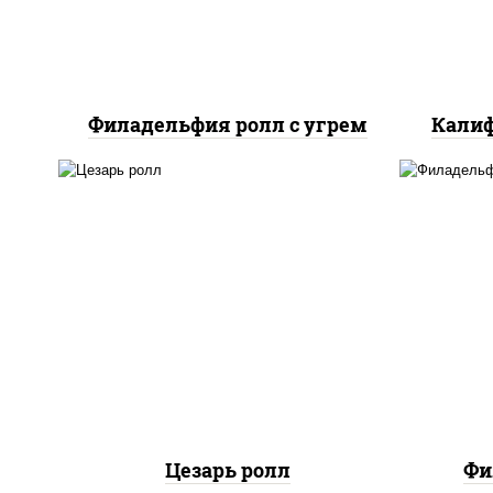
Филадельфия ролл с угрем
Калиф
соус "цезарь" (масло
растительное
загустители сахар яйца
рис
чеснок специи перец
с
черный консерванты), сыр
сли
"пармезан", рис, нори,
куриная грудка с паприкой,
салат "айсберг", кунжут
Цезарь ролл
Фи