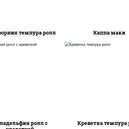
орния темпура ролл
Каппа маки
, нори, огурцы свежие,
рис, нори, креветки,
алат "айсберг", сыр
сливочный, салат
вочный, креветки, соус
"айсберг", сухари
"унаги"
панировочные
ладельфия ролл с
Креветка темпура 