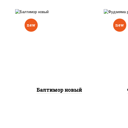
new
new
р
нори, рис, соус "вулкан"
слив
(креветки отварные; краб
икра
снежный; майонез; чеснок;
(кр
икра масаго), авокадо
сне
Балтимор новый