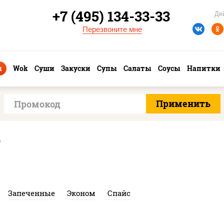
+7 (495) 134-33-33
Де
Перезвоните мне
ы
Wok
Суши
Закуски
Супы
Салаты
Соусы
Напитки
О
Запеченные
Эконом
Спайс