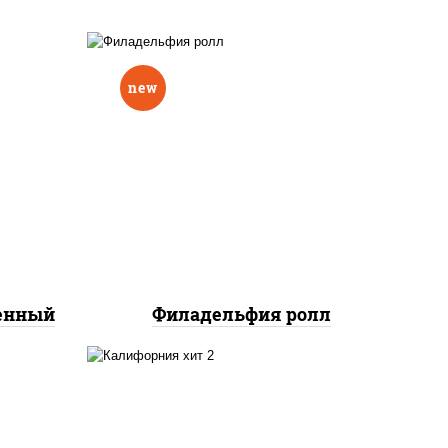
new
еный,
рцы
рис, нори, сыр сливочный,
н"
авокадо, лосось
краб
слабосоленый
нок;
ут
ченный
Филадельфия ролл