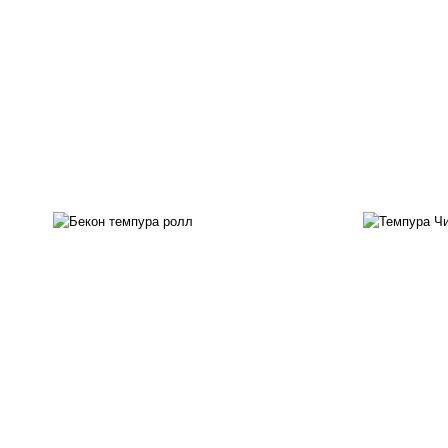
рис, нори, бекон, соус
"техасский барбекю", сыр
рис
сливочный, огурцы свежие,
с
сухари панировочные