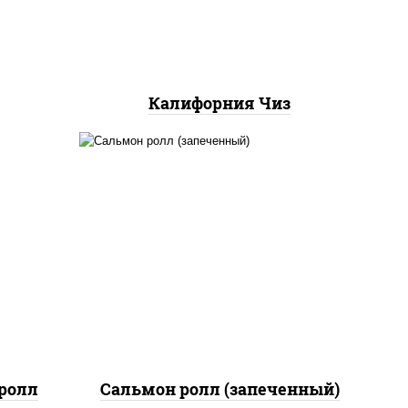
Калифорния Чиз
рис, нори, сыр сливочный,
 сыр
огурцы свежие, икра
"масаго", соус "яки"
(майонез чеснок масаго
лосось слабосолёный), соус
"унаги"
ролл
Сальмон ролл (запеченный)