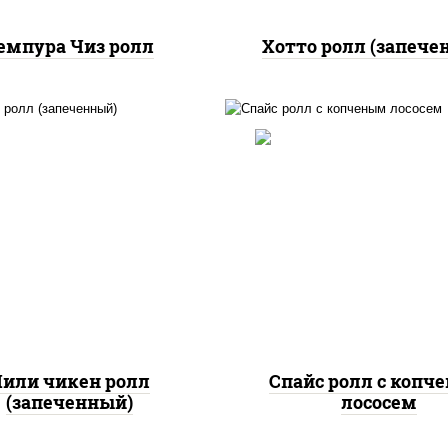
емпура Чиз ролл
Хотто ролл (запече
, нори, сыр сливочный,
доры, куриная грудка с
рис, нори, соус "спа
прикой, соус "спайс"
(майонез соус чили с
айонез соус чили соус
шрирача), лосось коп
шрирача)
или чикен ролл
Спайс ролл с копч
(запеченный)
лососем