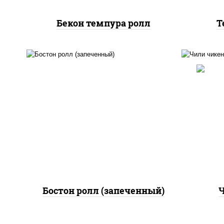
Бекон темпура ролл
Т
рис
рис, нори, сыр сливочный,
поми
огурцы свежие, куриная
па
грудка с паприкой, бекон,
(м
соус "унаги", кунжут
Бостон ролл (запеченный)
Ч