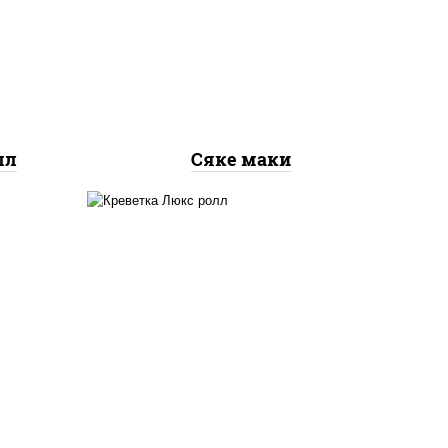
рис, нори, лосось
ось
слабосоленый
лл
Сяке маки
 сыр
креветки, рис, нори,
го",
майонез, икра "масаго",
ый,
кляр, сухари панировочные,
 соус
кунжут