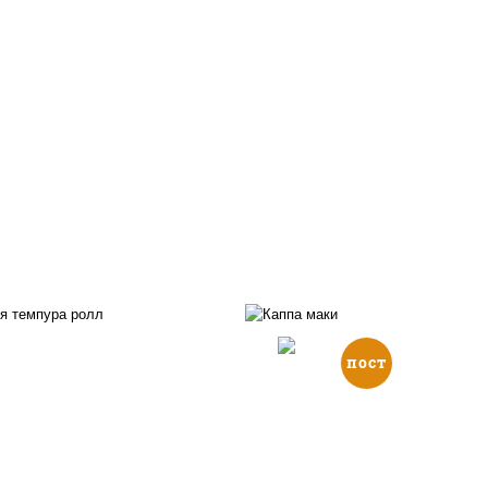
пост
, нори, икра "масаго",
йонез, краб снежный,
рис, нори, огурцы све
урцы свежие, авокадо,
кунжут
ухари панировочные