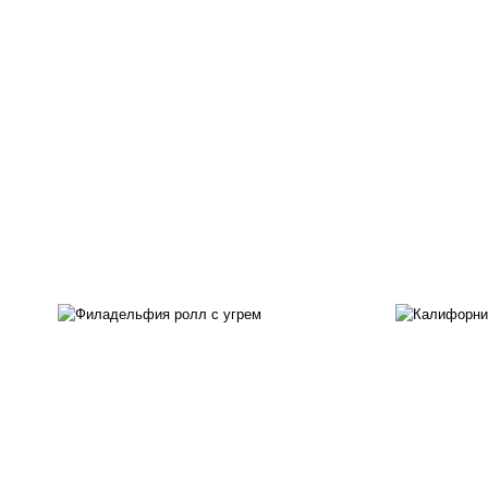
рис
рис, нори, сыр сливочный,
ма
угорь копченый, соус
ог
"унаги", кунжут
с