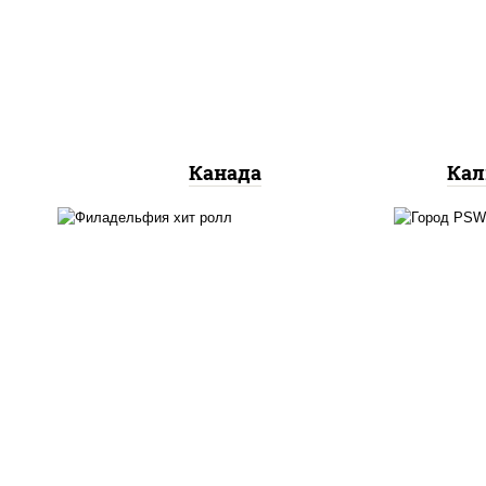
сливочный, огурцы свежие,
ог
лосось слабосоленый, угорь
копченый, кунжут
Канада
Кал
рис
рис, нори, сыр сливочный,
кра
огурцы свежие, омлет,
(м
лосось слабосоленый
лосо