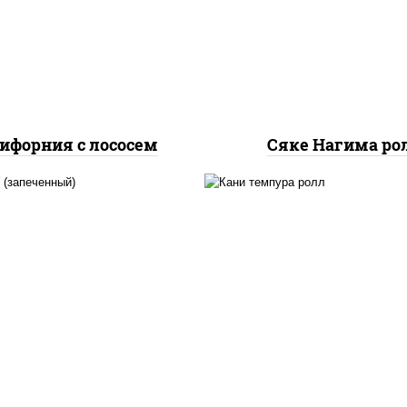
урцы свежие, лосось
огурцы свежие, лос
слабосоленый, икра
слабосоленый
"масаго"
ифорния с лососем
Сяке Нагима ро
, нори, сыр сливочный,
нори, краб снежный,
б снежный, соус "яки"
сливочный, икра "маса
айонез чеснок масаго
омлет, угорь копчен
сь слабосолёный), соус
сухари панировочные,
"унаги"
"унаги"