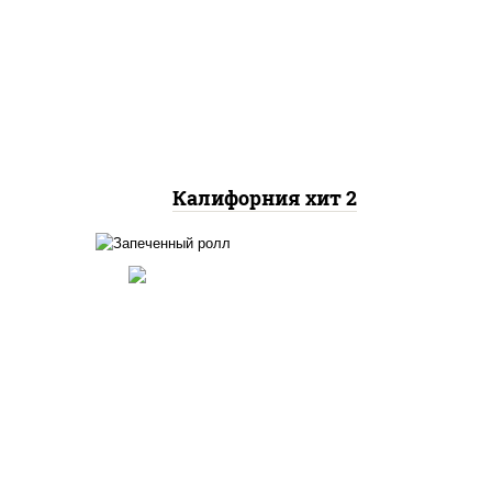
рис, нори, майонез, авокадо,
краб снежный, икра
"масаго"
Калифорния хит 2
ный,
иная
 фри,
рис, нори, огурцы свежие,
ус
краб снежный, икра
"масаго", соус "хот"
(майонез кетчуп табаско
йца
чеснок масаго)
ец
ы)