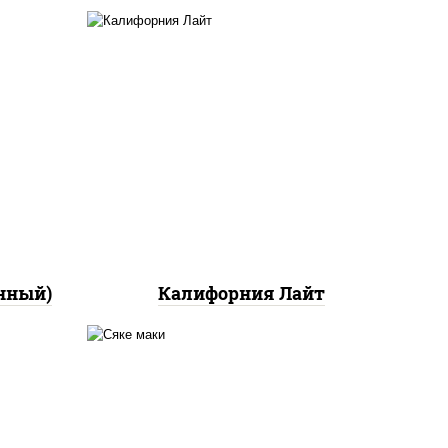
ный,
а с
ан",
рис, нори, майонез, краб
ло
снежный, огурцы свежие,
икра "масаго"
йца
ец
ы)
нный)
Калифорния Лайт
ный,