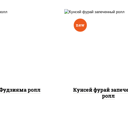
new
ис, нори, омлет, сыр
рис, нори, лосось копч
очный, огурцы свежие,
сыр сливочный, огу
 "масаго", соус "вулкан"
свежие, соус "вулка
еветки отварные; краб
(креветки отварные; 
жный; майонез; чеснок;
снежный; майонез; чес
икра масаго)
икра масаго), кунж
Фудзияма ролл
Кунсей фурай запе
ролл