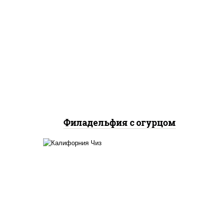
рис, нори, сыр сливочный,
огурцы свежие, лосось
слабосоленый
Филадельфия с огурцом
жие,
рис, нори, сыр сливочный,
икра "масаго"