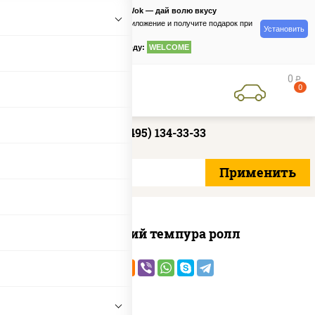
PizzaSushiWok — дай волю вкусу
Скачайте приложение и получите подарок при
Установить
заказе
по промокоду:
WELCOME
0
руб
0
+7 (495) 134-33-33
Домашний темпура ролл