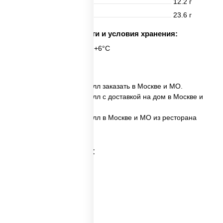
Жиры
12.2 г
Углеводы
23.6 г
Срок годности и условия хранения:
6 часов при t° от +2°C до +6°C
8 шт.
✅ Домашний темпура ролл заказать в Москве и МО.
✅ Домашний темпура ролл с доставкой на дом в Москве и
МО.
✅ Домашний темпура ролл в Москве и МО из ресторана
ПиццаСушиВок.
Категории товара: