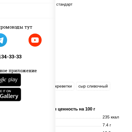
ромокоды тут
 134-33-33
ное приложение
рис
нори
бекон
креветки
сыр сливочный
сухари панировочные
Пищевая ценность на 100 г
Энерг. ценность
235 ккал
Белки
7.4 г