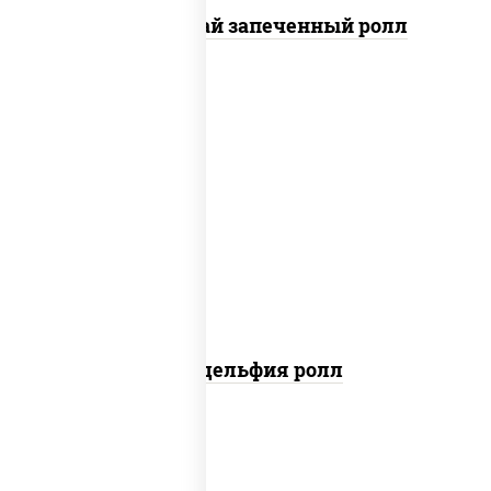
Кунсей фурай запеченный ролл
new
рис, нори, сыр сливочный, авокадо,
лосось слабосоленый
Филадельфия ролл