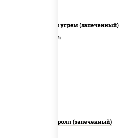
С креветкой и угрем (запеченный)
рис, нори, огурцы свежие, помидоры,
куриная грудка с паприкой, соус "шеф"
(майонез соус соевый зелень чеснок)
Тори Маки ролл (запеченный)