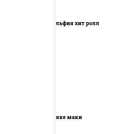
Филадельфия хит ролл
рис, нори, лосось слабосоленый
Сяке маки