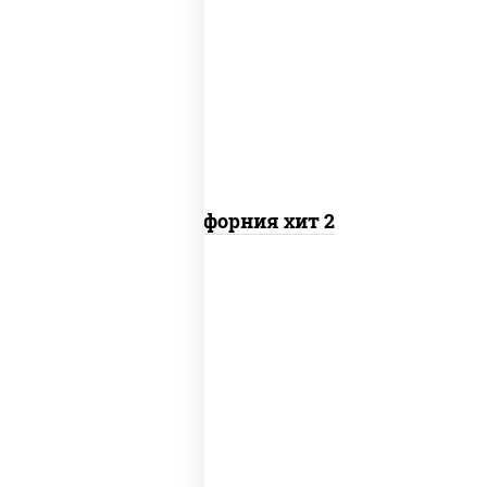
рис, нори, майонез, авокадо, краб
снежный, икра "масаго"
Калифорния хит 2
рис, нори, бекон, соус "техасский
барбекю", сыр сливочный, огурцы
свежие, сухари панировочные