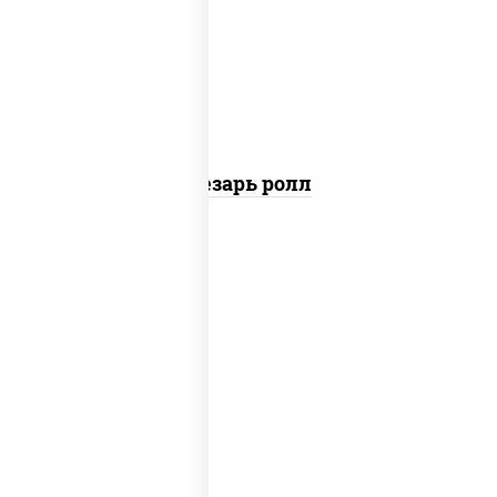
перец черный консерванты), сыр
"пармезан", рис, нори, куриная грудка с
паприкой, салат "айсберг", кунжут
Цезарь ролл
рис, нори, сыр сливочный, бекон, куриная
грудка с паприкой, сыр "пармезан", соус
"цезарь" (масло растительное
загустители сахар яйца чеснок специи
перец черный консерванты)