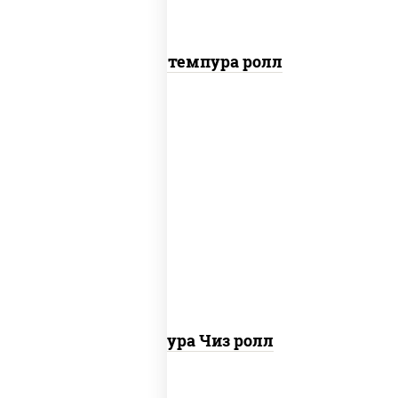
Бекон темпура ролл
рис, нори, сыр сливочный, сухари
панировочные
Темпура Чиз ролл