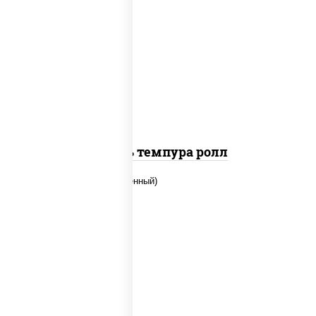
соус "цезарь" (масло растительное
загустители сахар яйца чеснок специи
перец черный консерванты), сыр
"пармезан", рис, нори, салат "айсберг",
помидоры, куриная грудка с паприкой,
сухари панировочные
Цезарь темпура ролл
рис, нори, огурцы свежие, креветки,
угорь копченый, икра "масаго", соус
"хот" (майонез кетчуп табаско чеснок
масаго)