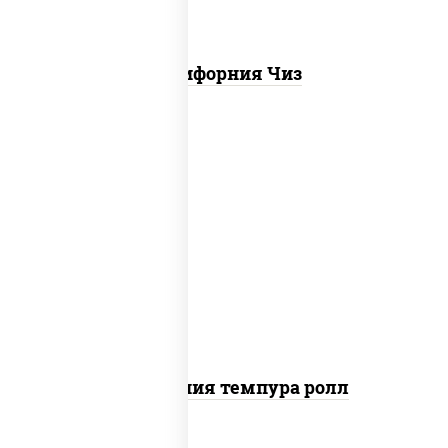
Калифорния Чиз
рис, нори, икра "масаго", майонез, краб
снежный, огурцы свежие, авокадо,
сухари панировочные
Калифорния темпура ролл