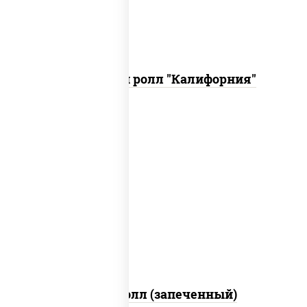
Запеченный ролл "Калифорния"
рис, нори, сыр сливочный, огурцы
свежие, куриная грудка с паприкой,
бекон, соус "унаги", кунжут
Бостон ролл (запеченный)