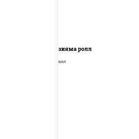
"вулкан" (креветки отварные; краб
снежный; майонез; чеснок; икра масаго)
Фудзияма ролл
new
рис, нори, лосось копченый, сыр
сливочный, огурцы свежие, соус "вулкан"
(креветки отварные; краб снежный;
майонез; чеснок; икра масаго), кунжут