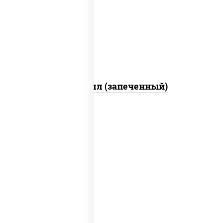
свежие, креветки, лосось слабосоленый,
соус "унаги", соус "спайс" (майонез соус
чили соус шрирача), икра "масаго"
Ойси ролл (запеченный)
рис, нори, креветки