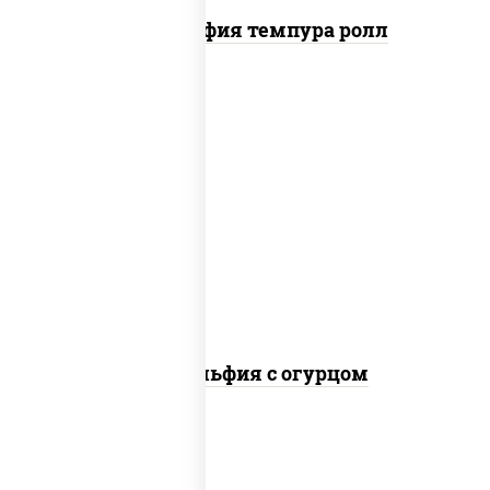
Филадельфия темпура ролл
рис, нори, сыр сливочный, огурцы
свежие, лосось слабосоленый
Филадельфия с огурцом