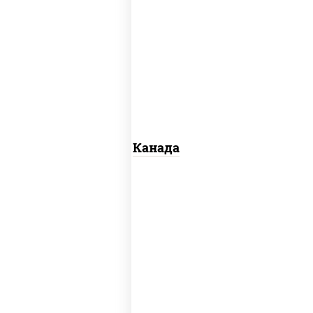
соус "унаги", рис, нори, сыр сливочный,
огурцы свежие, лосось слабосоленый,
угорь копченый, кунжут
Канада
рис, нори, сыр сливочный, огурцы
свежие, омлет, лосось слабосоленый