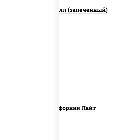
Митто ролл (запеченный)
рис, нори, майонез, краб снежный,
огурцы свежие, икра "масаго"
Калифорния Лайт