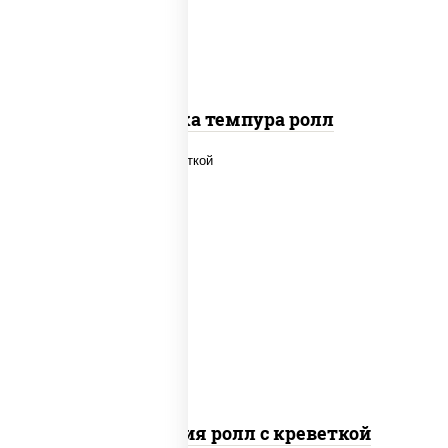
Креветка темпура ролл
рис, нори, огурцы свежие, салат
"айсберг", сыр сливочный, креветки,
соус "унаги"
Филадельфия ролл с креветкой