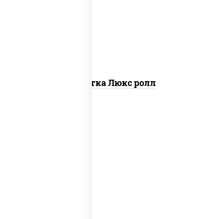
креветки, рис, нори, майонез, икра
"масаго", кляр, сухари панировочные,
кунжут
Креветка Люкс ролл
рис, нори, тунец, омлет, соус "спайс"
(майонез соус чили соус шрирача), сухари
панировочные