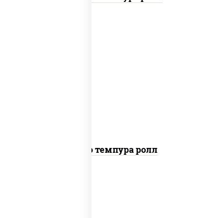
рис, нори, тунец, сыр сливочный, огурцы
свежие, соус "спайс" (майонез соус чили
соус шрирача), сухари панировочные
Бонито темпура ролл
рис, нори, сыр сливочный, огурцы