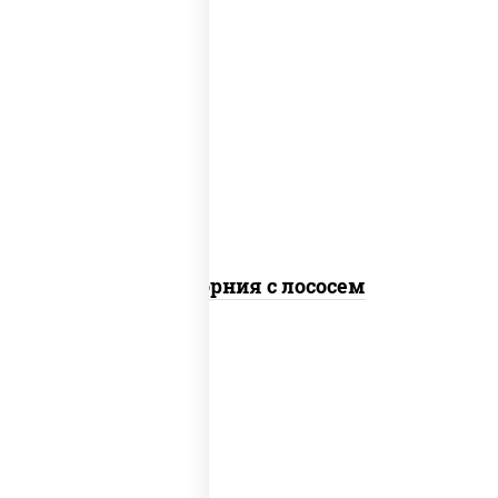
рис, нори, майонез, авокадо, огурцы
свежие, лосось слабосоленый, икра
"масаго"
Калифорния с лососем
рис, нори, сыр сливочный, огурцы
свежие, лосось слабосоленый