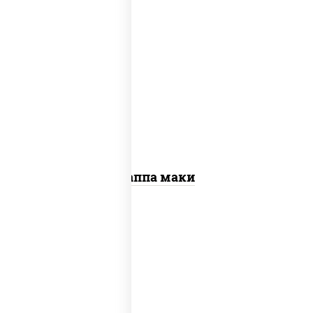
пост
рис, нори, огурцы свежие, кунжут
Каппа маки
рис, нори, креветки, сыр сливочный,
салат "айсберг", сухари панировочные