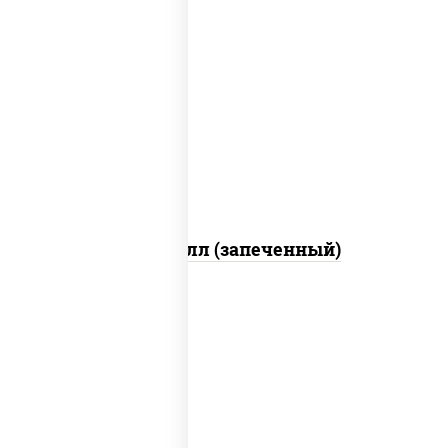
рис, нори, сыр сливочный, салат
"айсберг", куриная грудка с паприкой,
лук фри, сыр "пармезан", соус "цезарь"
(масло растительное загустители
сахар яйца чеснок специи перец черный
консерванты)
Хотто ролл (запеченный)
рис, нори, огурцы свежие, краб снежный,
икра "масаго", соус "хот" (майонез
кетчуп табаско чеснок масаго)