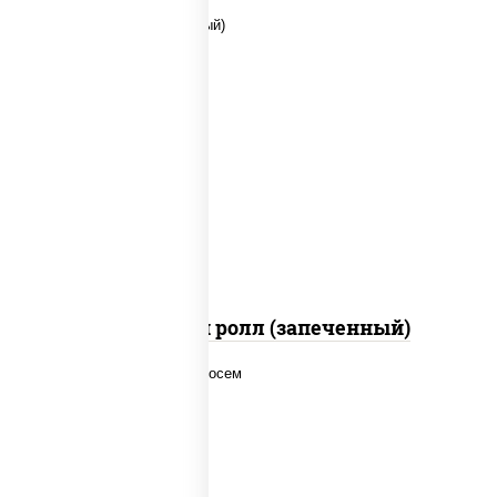
рис, нори, сыр сливочный, помидоры,
куриная грудка с паприкой, соус "спайс"
(майонез соус чили соус шрирача)
Чили чикен ролл (запеченный)