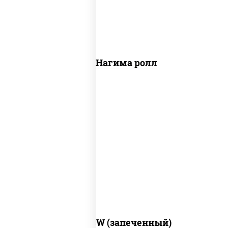
Сяке Нагима ролл
рис, нори, сыр сливочный, краб снежный,
соус "яки" (майонез чеснок масаго
лосось слабосолёный), соус "унаги"
Город PSW (запеченный)