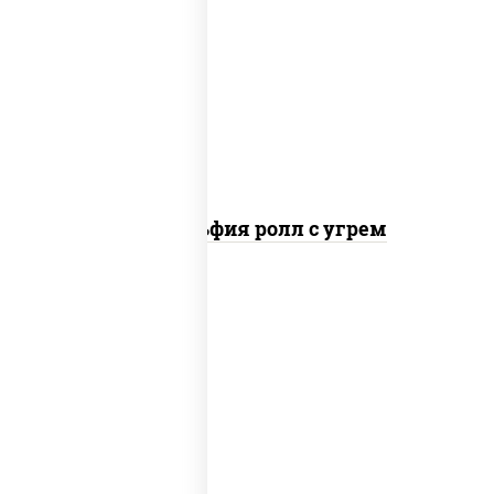
рис, нори, сыр сливочный, угорь
копченый, соус "унаги", кунжут
Филадельфия ролл с угрем
рис, нори, сыр сливочный, икра "масаго"