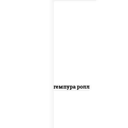
нори, краб снежный, сыр сливочный,
икра "масаго", омлет, угорь копченый,
сухари панировочные, соус "унаги"
Кани темпура ролл