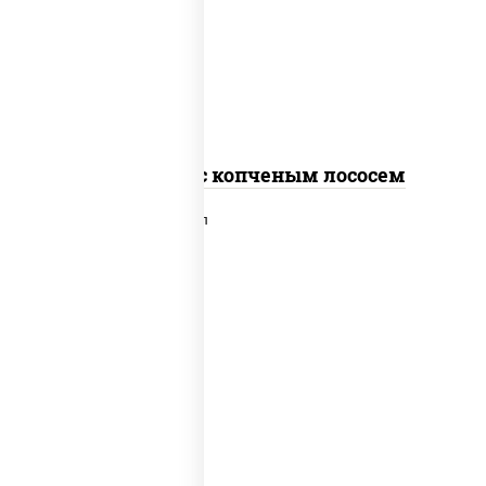
рис, нори, соус "спайс" (майонез соус
чили соус шрирача), лосось копченый
Спайс ролл с копченым лососем
рис, нори, сыр сливочный, лосось
слабосоленый, икра "масаго", сухари
панировочные