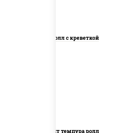
Спайс ролл с креветкой
рис, нори, угорь копченый, икра
"масаго", сыр сливочный, огурцы свежие,
сухари панировочные
Динамит темпура ролл