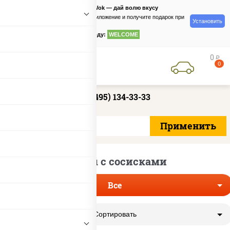
PizzaSushiWok — дай волю вкусу
Скачайте приложение и получите подарок при
Установить
заказе
по промокоду:
WELCOME
0
руб
0
+7 (495) 134-33-33
Роллы с сосисками
Все
Сортировать