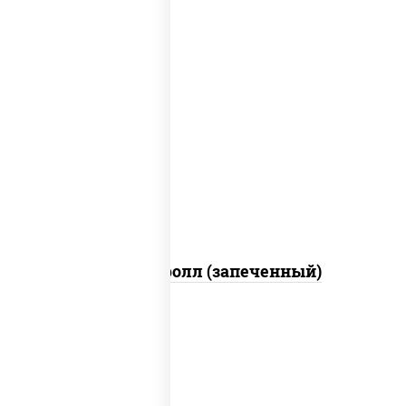
рис, нори, сыр сливочный, огурцы
свежие, икра "масаго", соус "яки"
(майонез чеснок масаго лосось
слабосолёный), соус "унаги"
Сальмон ролл (запеченный)
соус "цезарь" (масло растительное
загустители сахар яйца чеснок специи