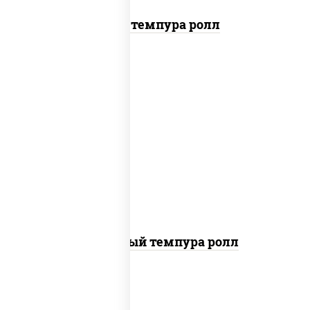
Тунец темпура ролл
рис, нори, лосось слабосоленый, огурцы
свежие, сыр сливочный, сухари
панировочные
Сливочный темпура ролл