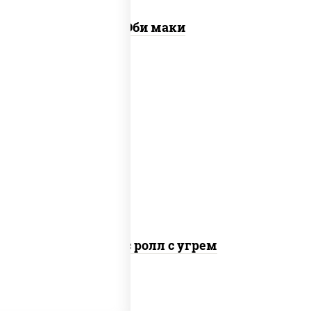
Эби маки
рис, нори, соус "спайс" (майонез соус
чили соус шрирача), угорь копченый
Спайс ролл с угрем