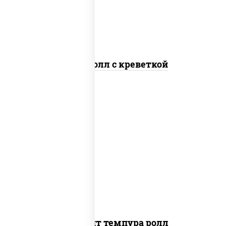
Спайс ролл с креветкой
рис, нори, угорь копченый, икра
"масаго", сыр сливочный, огурцы свежие,
сухари панировочные
Динамит темпура ролл