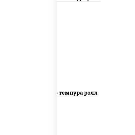
рис, нори, тунец, сыр сливочный, огурцы
свежие, соус "спайс" (майонез соус чили
соус шрирача), сухари панировочные
Бонито темпура ролл
рис, нори, сыр сливочный, огурцы