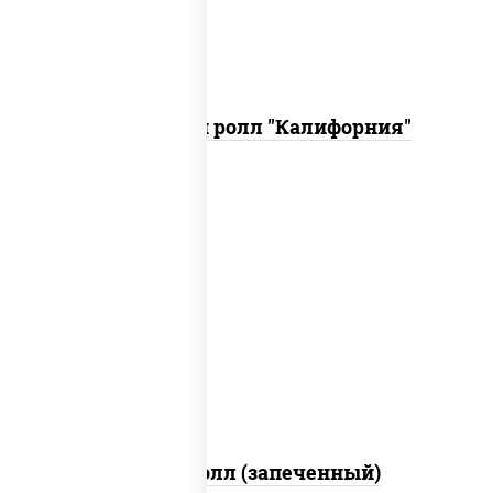
Запеченный ролл "Калифорния"
рис, нори, сыр сливочный, огурцы
свежие, куриная грудка с паприкой,
бекон, соус "унаги", кунжут
Бостон ролл (запеченный)