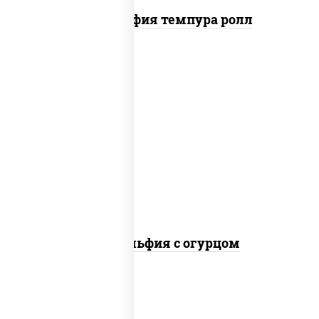
Филадельфия темпура ролл
рис, нори, сыр сливочный, огурцы
свежие, лосось слабосоленый
Филадельфия с огурцом