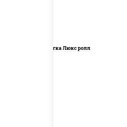
креветки, рис, нори, майонез, икра
"масаго", кляр, сухари панировочные,
кунжут
Креветка Люкс ролл
соус "цезарь" (масло растительное
загустители сахар яйца чеснок специи
перец черный консерванты), сыр
"пармезан", рис, нори, салат "айсберг",
помидоры, куриная грудка с паприкой,
сухари панировочные