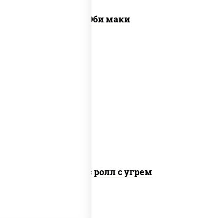
Эби маки
рис, нори, соус "спайс" (майонез соус
чили соус шрирача), угорь копченый
Спайс ролл с угрем