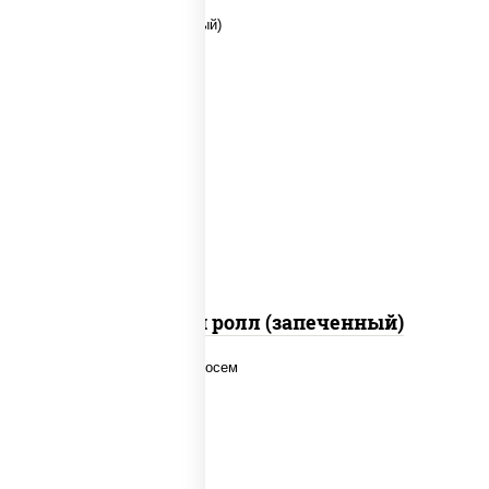
рис, нори, сыр сливочный, помидоры,
куриная грудка с паприкой, соус "спайс"
(майонез соус чили соус шрирача)
Чили чикен ролл (запеченный)