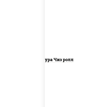
рис, нори, сыр сливочный, сухари
панировочные
Темпура Чиз ролл
рис, нори, огурцы свежие, краб снежный,
икра "масаго", соус "хот" (майонез
кетчуп табаско чеснок масаго)