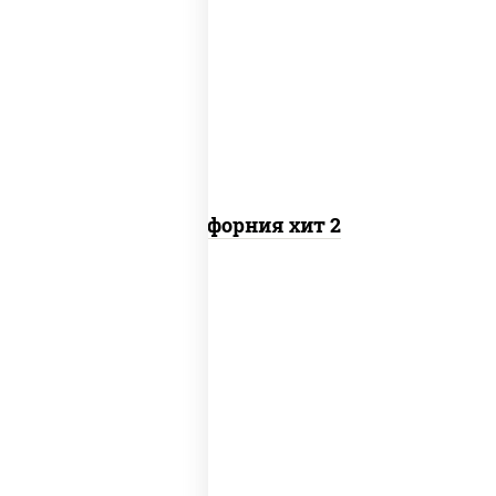
рис, нори, майонез, авокадо, краб
снежный, икра "масаго"
Калифорния хит 2
рис, нори, бекон, соус "техасский
барбекю", сыр сливочный, огурцы
свежие, сухари панировочные