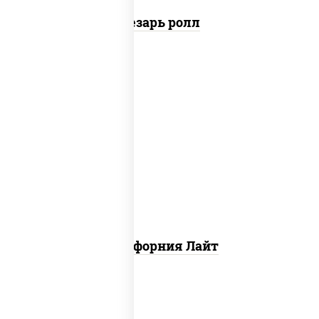
Цезарь ролл
рис, нори, майонез, краб снежный,
огурцы свежие, икра "масаго"
Калифорния Лайт