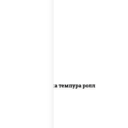
рис, нори, креветки, сыр сливочный,
салат "айсберг", сухари панировочные
Креветка темпура ролл
рис, нори, сыр сливочный, огурцы