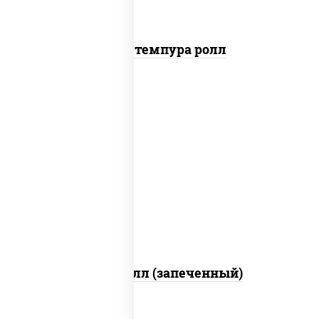
Бекон темпура ролл
рис, нори, сыр сливочный, салат
"айсберг", куриная грудка с паприкой,
лук фри, сыр "пармезан", соус "цезарь"
(масло растительное загустители
сахар яйца чеснок специи перец черный
консерванты)
Хотто ролл (запеченный)