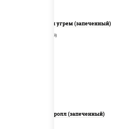
С креветкой и угрем (запеченный)
рис, нори, огурцы свежие, помидоры,
куриная грудка с паприкой, соус "шеф"
(майонез соус соевый зелень чеснок)
Тори Маки ролл (запеченный)