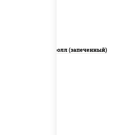
свежие, икра "масаго", соус "яки"
(майонез чеснок масаго лосось
слабосолёный), соус "унаги"
Сальмон ролл (запеченный)
соус "цезарь" (масло растительное
загустители сахар яйца чеснок специи
перец черный консерванты), сыр
"пармезан", рис, нори, куриная грудка с
паприкой, салат "айсберг", кунжут