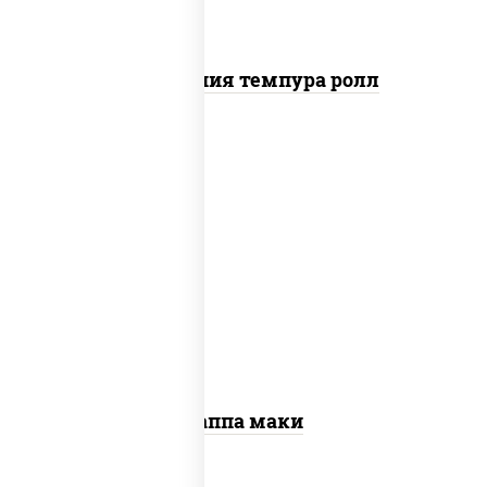
Калифорния темпура ролл
пост
рис, нори, огурцы свежие, кунжут
Каппа маки