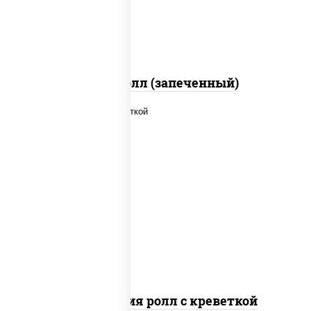
перец черный консерванты)
Митто ролл (запеченный)
рис, нори, огурцы свежие, салат
"айсберг", сыр сливочный, креветки,
соус "унаги"
Филадельфия ролл с креветкой