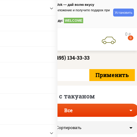
PizzaSushiWok — дай волю вкусу
Скачайте приложение и получите подарок при
Установить
заказе
по промокоду:
WELCOME
0
руб
0
+7 (495) 134-33-33
Ролл с такуаном
Все
Сортировать