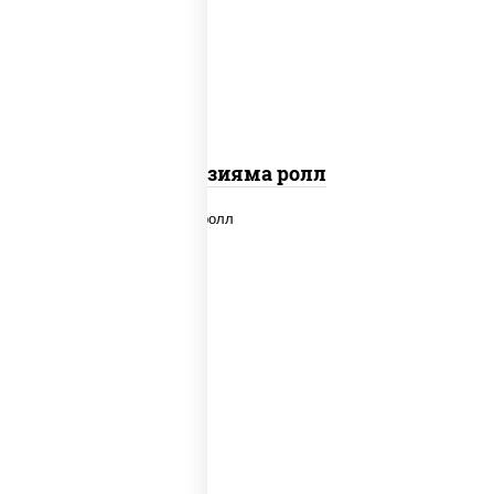
"вулкан" (креветки отварные; краб
снежный; майонез; чеснок; икра масаго)
Фудзияма ролл
new
рис, нори, лосось копченый, сыр
сливочный, огурцы свежие, соус "вулкан"
(креветки отварные; краб снежный;
майонез; чеснок; икра масаго), кунжут