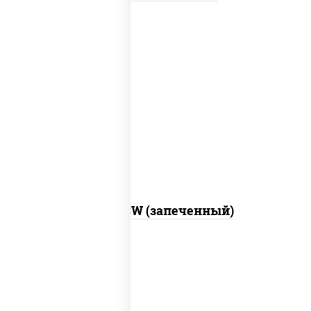
рис, нори, сыр сливочный, краб снежный,
соус "яки" (майонез чеснок масаго
лосось слабосолёный), соус "унаги"
Город PSW (запеченный)