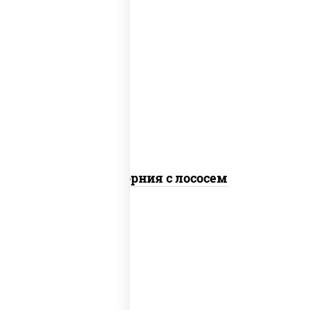
рис, нори, майонез, авокадо, огурцы
свежие, лосось слабосоленый, икра
"масаго"
Калифорния с лососем
рис, нори, сыр сливочный, огурцы
свежие, лосось слабосоленый