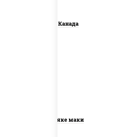
Канада
рис, нори, лосось слабосоленый
Сяке маки