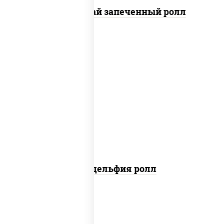
Кунсей фурай запеченный ролл
new
рис, нори, сыр сливочный, авокадо,
лосось слабосоленый
Филадельфия ролл