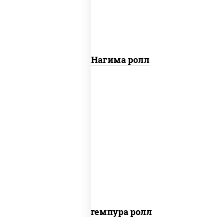
Сяке Нагима ролл
нори, краб снежный, сыр сливочный,
икра "масаго", омлет, угорь копченый,
сухари панировочные, соус "унаги"
Кани темпура ролл