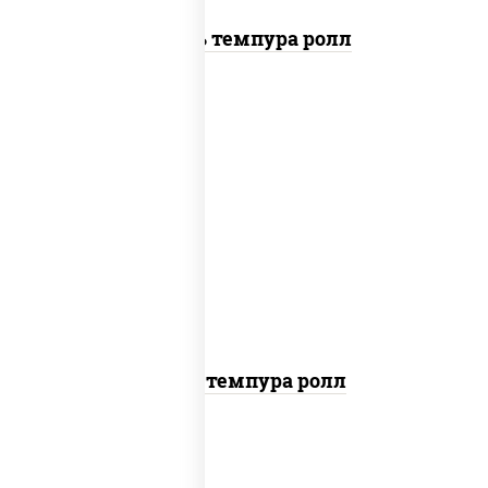
Цезарь темпура ролл
рис, нори, тунец, омлет, соус "спайс"
(майонез соус чили соус шрирача), сухари
панировочные
Тунец темпура ролл