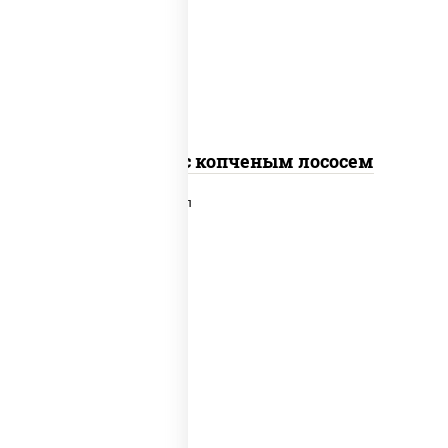
рис, нори, соус "спайс" (майонез соус
чили соус шрирача), лосось копченый
Спайс ролл с копченым лососем
рис, нори, сыр сливочный, лосось
слабосоленый, икра "масаго", сухари
панировочные