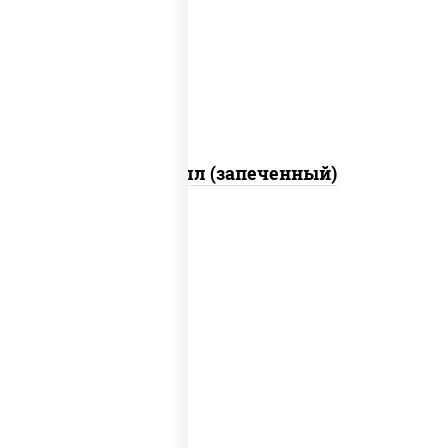
свежие, креветки, лосось слабосоленый,
соус "унаги", соус "спайс" (майонез соус
чили соус шрирача), икра "масаго"
Ойси ролл (запеченный)
рис, нори, креветки