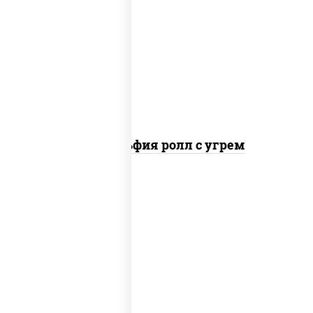
рис, нори, сыр сливочный, угорь
копченый, соус "унаги", кунжут
Филадельфия ролл с угрем
рис, нори, икра "масаго", майонез, краб
снежный, огурцы свежие, авокадо,
сухари панировочные