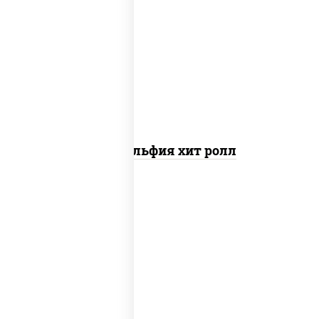
рис, нори, сыр сливочный, огурцы
свежие, омлет, лосось слабосоленый
Филадельфия хит ролл
соус "унаги", рис, нори, сыр сливочный,
огурцы свежие, лосось слабосоленый,
угорь копченый, кунжут