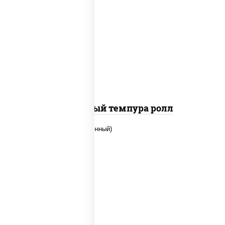
рис, нори, лосось слабосоленый, огурцы
свежие, сыр сливочный, сухари
панировочные
Сливочный темпура ролл
рис, нори, огурцы свежие, креветки,
угорь копченый, икра "масаго", соус
"хот" (майонез кетчуп табаско чеснок
масаго)