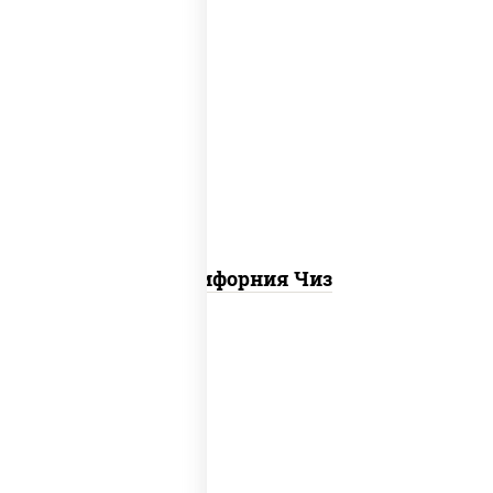
рис, нори, сыр сливочный, икра "масаго"
Калифорния Чиз
рис, нори, сыр сливочный, бекон, куриная
грудка с паприкой, сыр "пармезан", соус
"цезарь" (масло растительное
загустители сахар яйца чеснок специи