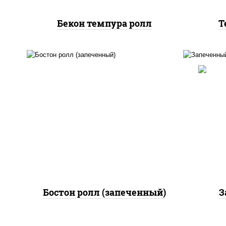
Бекон темпура ролл
Т
рис
рис, нори, сыр сливочный,
огурцы свежие, куриная
грудка с паприкой, бекон,
(ма
соус "унаги", кунжут
Бостон ролл (запеченный)
З