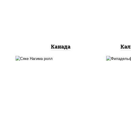
сливочный, огурцы свежие,
ог
лосось слабосоленый, угорь
копченый, кунжут
Канада
Кал
рис, нори, сыр сливочный,
рис
огурцы свежие, лосось
ог
слабосоленый
л