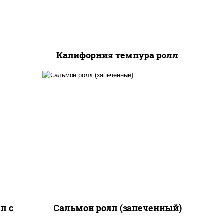
икой,
нжут
Калифорния темпура ролл
рис, нори, сыр сливочный,
жие,
огурцы свежие, икра
ыр
"масаго", соус "яки"
соус
(майонез чеснок масаго
лосось слабосолёный), соус
"унаги"
л с
Сальмон ролл (запеченный)