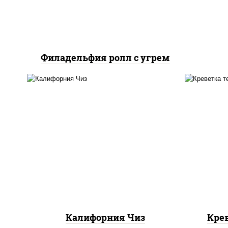
Филадельфия ролл с угрем
рис
рис, нори, сыр сливочный,
икра "масаго"
Калифорния Чиз
Кре