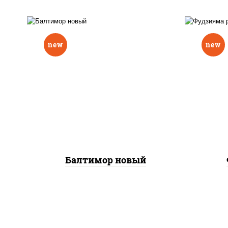
new
new
р
нори, рис, соус "вулкан"
слив
(креветки отварные; краб
икра
снежный; майонез; чеснок;
(кр
икра масаго), авокадо
сне
Балтимор новый