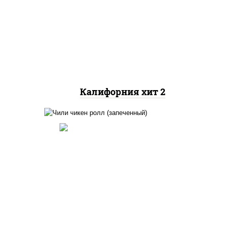
рис, нори, майонез, авокадо,
краб снежный, икра
"масаго"
Калифорния хит 2
ный,
иная
 фри,
рис, нори, сыр сливочный,
ус
помидоры, куриная грудка с
паприкой, соус "спайс"
(майонез соус чили соус
йца
шрирача)
ец
ы)