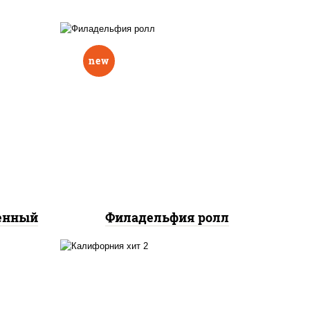
new
еный,
рцы
рис, нори, сыр сливочный,
н"
авокадо, лосось
краб
слабосоленый
нок;
ут
ченный
Филадельфия ролл