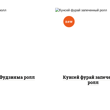
new
ис, нори, омлет, сыр
рис, нори, лосось копч
очный, огурцы свежие,
сыр сливочный, огу
 "масаго", соус "вулкан"
свежие, соус "вулка
еветки отварные; краб
(креветки отварные; 
жный; майонез; чеснок;
снежный; майонез; чес
икра масаго)
икра масаго), кунж
Фудзияма ролл
Кунсей фурай запе
ролл