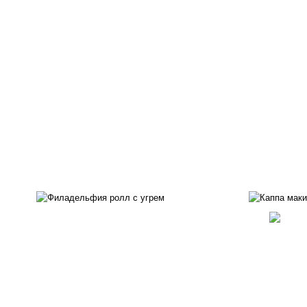
рис, нори, сыр сливочный,
рис
угорь копченый, соус
"унаги", кунжут