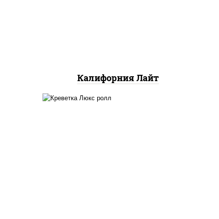
снежный, огурцы свежие,
икра "масаго"
Калифорния Лайт
ный,
креветки, рис, нори,
яки"
майонез, икра "масаго",
аго
кляр, сухари панировочные,
 соус
кунжут