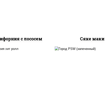
урцы свежие, лосось
рис, нори, лосось
слабосоленый, икра
слабосоленый
"масаго"
ифорния с лососем
Сяке маки
рис, нори, сыр сливоч
, нори, сыр сливочный,
краб снежный, соус "
урцы свежие, омлет,
(майонез чеснок мас
осось слабосоленый
лосось слабосолёный),
"унаги"