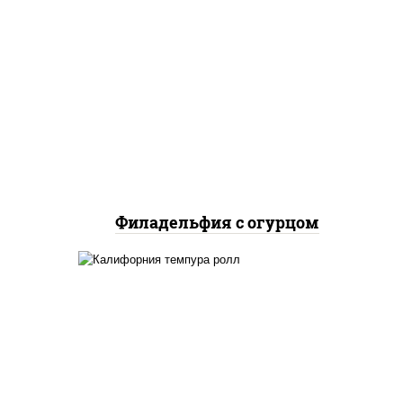
рис, нори, сыр сливочный,
огурцы свежие, лосось
слабосоленый
Филадельфия с огурцом
ло
йца
рис, нори, икра "масаго",
ец
майонез, краб снежный,
 сыр
огурцы свежие, авокадо,
и,
сухари панировочные