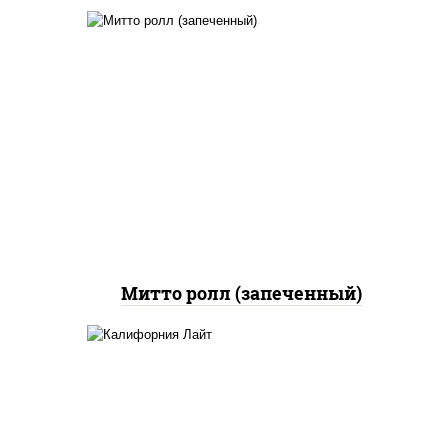
рис, нори, сыр сливочный,
бекон, куриная грудка с
паприкой, сыр "пармезан",
соус "цезарь" (масло
растительное
загустители сахар яйца
чеснок специи перец
черный консерванты)
Митто ролл (запеченный)
рис, нори, майонез, краб