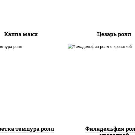
куриная грудка с папр
салат "айсберг", ку
Каппа маки
Цезарь ролл
, нори, креветки, сыр
рис, нори, огурцы све
сливочный, салат
салат "айсберг", с
"айсберг", сухари
сливочный, креветки, 
панировочные
"унаги"
ветка темпура ролл
Филадельфия рол