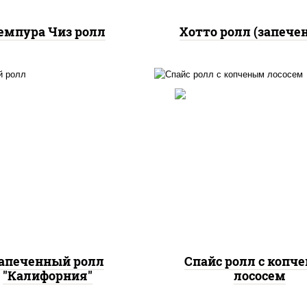
емпура Чиз ролл
Хотто ролл (запече
, нори, огурцы свежие,
краб снежный, икра
рис, нори, соус "спа
"масаго", соус "хот"
(майонез соус чили с
йонез кетчуп табаско
шрирача), лосось коп
чеснок масаго)
апеченный ролл
Спайс ролл с копч
"Калифорния"
лососем