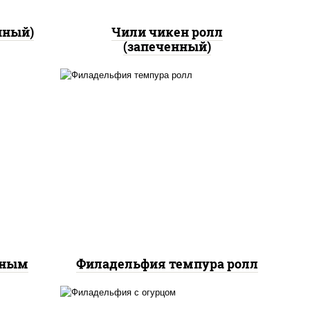
нный)
Чили чикен ролл
(запеченный)
рис, нори, сыр сливочный,
йс"
лосось слабосоленый, икра
оус
"масаго", сухари
ченый
панировочные
еным
Филадельфия темпура ролл