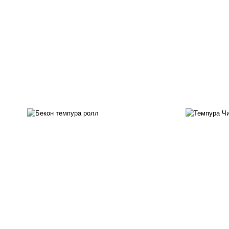
рис, нори, бекон, соус
"техасский барбекю", сыр
рис
сливочный, огурцы свежие,
с
сухари панировочные