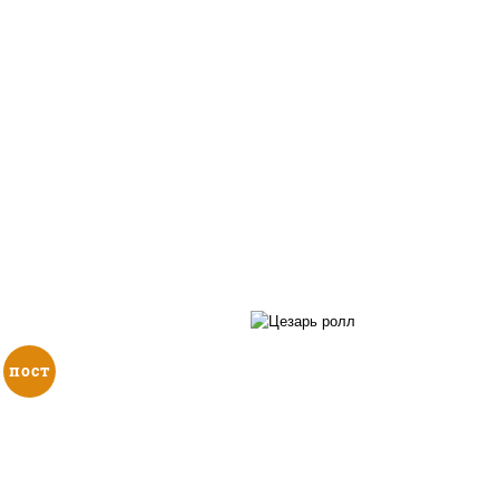
пост
соус "цезарь" (мас
растительное
загустители сахар я
, нори, огурцы свежие,
чеснок специи пер
кунжут
черный консерванты),
"пармезан", рис, нор