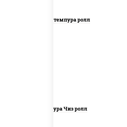
Бекон темпура ролл
рис, нори, сыр сливочный, сухари
панировочные
Темпура Чиз ролл