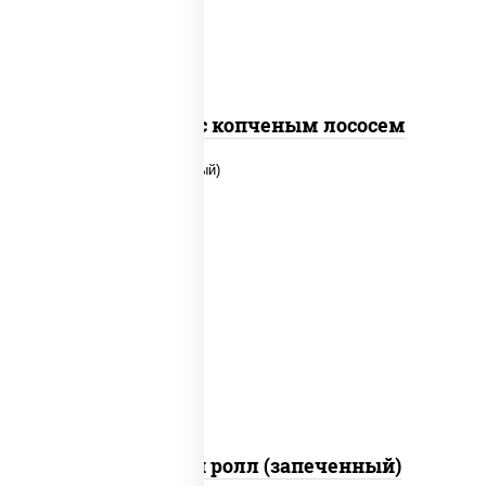
Спайс ролл с копченым лососем
рис, нори, сыр сливочный, помидоры,
куриная грудка с паприкой, соус "спайс"
(майонез соус чили соус шрирача)
Чили чикен ролл (запеченный)