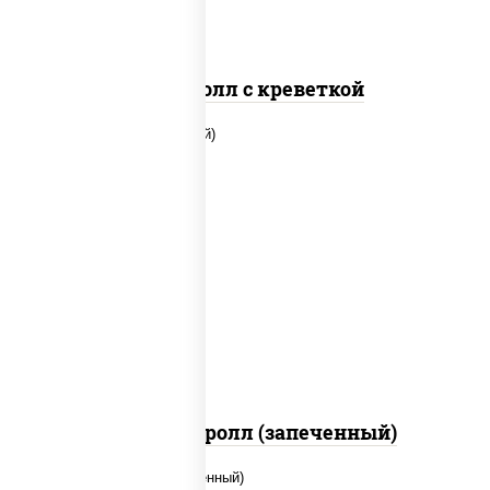
Спайс ролл с креветкой
рис, нори, огурцы свежие, помидоры,
куриная грудка с паприкой, соус "шеф"
(майонез соус соевый зелень чеснок)
Тори Маки ролл (запеченный)