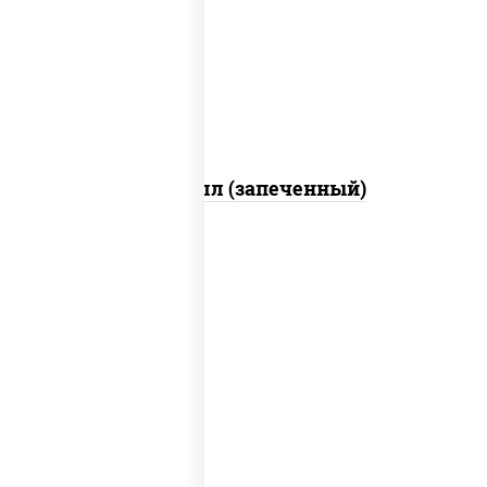
свежие, креветки, лосось слабосоленый,
соус "унаги", соус "спайс" (майонез соус
чили соус шрирача), икра "масаго"
Ойси ролл (запеченный)
рис, нори, соус "спайс" (майонез соус
чили соус шрирача), угорь копченый