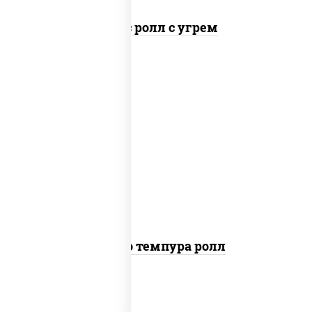
Спайс ролл с угрем
рис, нори, тунец, сыр сливочный, огурцы
свежие, соус "спайс" (майонез соус чили
соус шрирача), сухари панировочные
Бонито темпура ролл