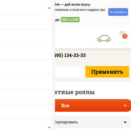
PizzaSushiWok — дай волю вкусу
Скачайте приложение и получите подарок при
Установить
заказе
по промокоду:
WELCOME
0
руб
0
+7 (495) 134-33-33
Бюджетные роллы
Все
Сортировать