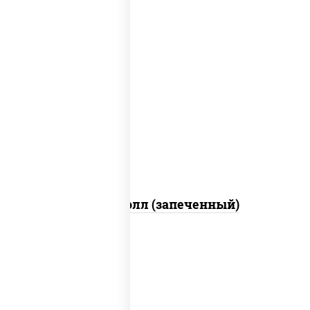
рис, нори, сыр сливочный, огурцы
свежие, куриная грудка с паприкой,
бекон, соус "унаги", кунжут
Бостон ролл (запеченный)
рис, нори, огурцы свежие, краб снежный,