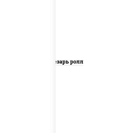
соус "цезарь" (масло растительное
загустители сахар яйца чеснок специи
перец черный консерванты), сыр
"пармезан", рис, нори, куриная грудка с
паприкой, салат "айсберг", кунжут
Цезарь ролл
рис, нори, сыр сливочный, угорь
копченый, соус "унаги", кунжут