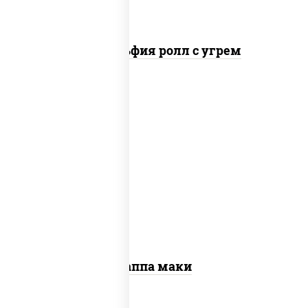
Филадельфия ролл с угрем
пост
рис, нори, огурцы свежие, кунжут
Каппа маки