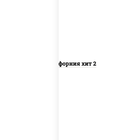
рис, нори, майонез, авокадо, краб
снежный, икра "масаго"
Калифорния хит 2
рис, нори, бекон, соус "техасский
барбекю", сыр сливочный, огурцы
свежие, сухари панировочные