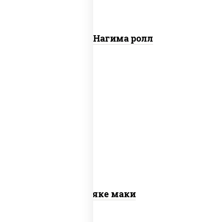
Сяке Нагима ролл
рис, нори, лосось слабосоленый
Сяке маки