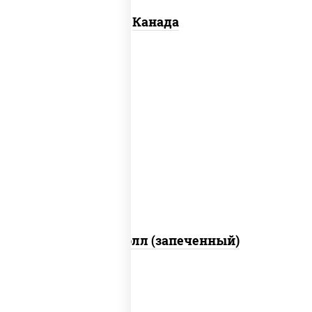
Канада
рис, нори, сыр сливочный, бекон, куриная
грудка с паприкой, сыр "пармезан", соус
"цезарь" (масло растительное
загустители сахар яйца чеснок специи
перец черный консерванты)
Митто ролл (запеченный)