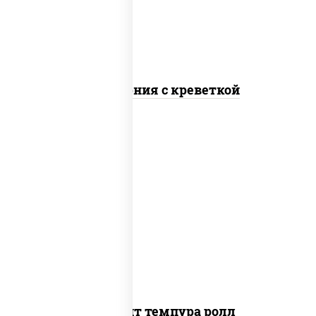
Калифорния с креветкой
рис, нори, угорь копченый, икра
"масаго", сыр сливочный, огурцы свежие,
сухари панировочные
Динамит темпура ролл