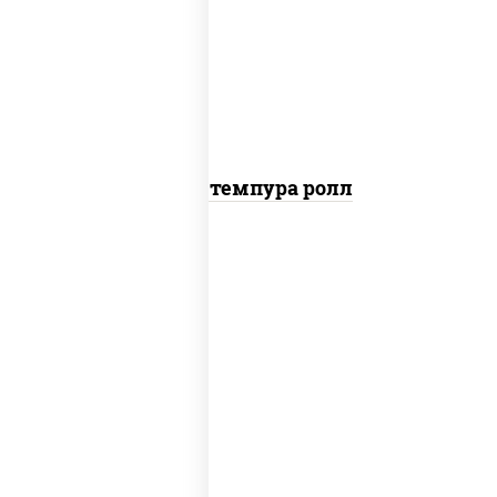
рис, нори, тунец, омлет, соус "спайс"
(майонез соус чили соус шрирача), сухари
панировочные
Тунец темпура ролл
соус "цезарь" (масло растительное
загустители сахар яйца чеснок специи
перец черный консерванты), сыр
"пармезан", рис, нори, салат "айсберг",
помидоры, куриная грудка с паприкой,
сухари панировочные