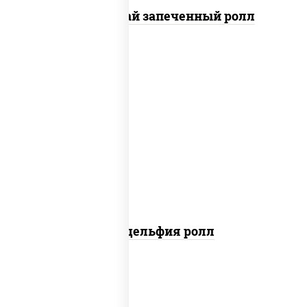
Кунсей фурай запеченный ролл
new
рис, нори, сыр сливочный, авокадо,
лосось слабосоленый
Филадельфия ролл