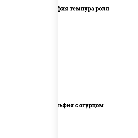
Филадельфия темпура ролл
рис, нори, сыр сливочный, огурцы
свежие, лосось слабосоленый
Филадельфия с огурцом