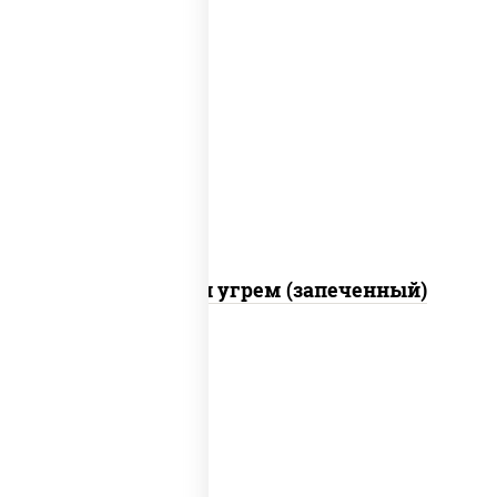
рис, нори, огурцы свежие, креветки,
угорь копченый, икра "масаго", соус
"хот" (майонез кетчуп табаско чеснок
масаго)
С креветкой и угрем (запеченный)
рис, нори, майонез, огурцы свежие,
авокадо, креветки, икра "масаго"