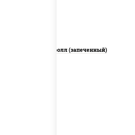
свежие, икра "масаго", соус "яки"
(майонез чеснок масаго лосось
слабосолёный), соус "унаги"
Сальмон ролл (запеченный)
соус "унаги", рис, нори, сыр сливочный,
огурцы свежие, лосось слабосоленый,
угорь копченый, кунжут