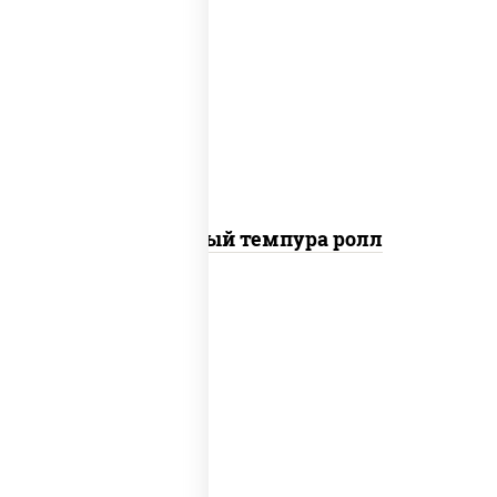
рис, нори, лосось слабосоленый, огурцы
свежие, сыр сливочный, сухари
панировочные
Сливочный темпура ролл
рис, нори, креветки, соус "спайс"
(майонез соус чили соус шрирача)