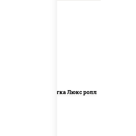
креветки, рис, нори, майонез, икра
"масаго", кляр, сухари панировочные,
кунжут
Креветка Люкс ролл