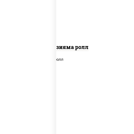
"вулкан" (креветки отварные; краб
снежный; майонез; чеснок; икра масаго)
Фудзияма ролл
new
рис, нори, лосось копченый, сыр
сливочный, огурцы свежие, соус "вулкан"
(креветки отварные; краб снежный;
майонез; чеснок; икра масаго), кунжут