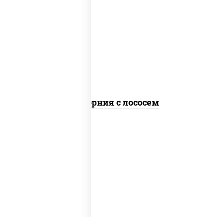
рис, нори, майонез, авокадо, огурцы
свежие, лосось слабосоленый, икра
"масаго"
Калифорния с лососем
рис, нори, сыр сливочный, огурцы
свежие, лосось слабосоленый