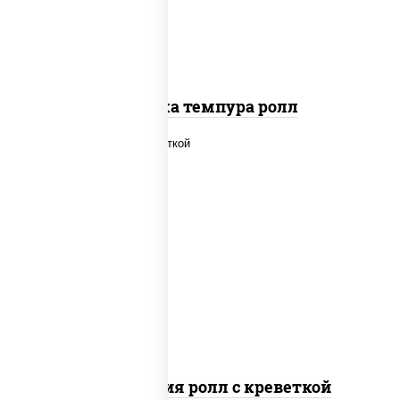
Креветка темпура ролл
рис, нори, огурцы свежие, салат
"айсберг", сыр сливочный, креветки,
соус "унаги"
Филадельфия ролл с креветкой