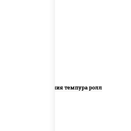
рис, нори, икра "масаго", майонез, краб
снежный, огурцы свежие, авокадо,
сухари панировочные
Калифорния темпура ролл
рис, нори, сыр сливочный, огурцы