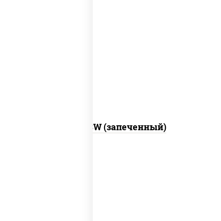
рис, нори, сыр сливочный, краб снежный,
соус "яки" (майонез чеснок масаго
лосось слабосолёный), соус "унаги"
Город PSW (запеченный)
рис, нори, майонез, краб снежный,
огурцы свежие, икра "масаго"