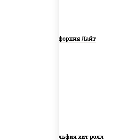
Калифорния Лайт
рис, нори, сыр сливочный, огурцы
свежие, омлет, лосось слабосоленый
Филадельфия хит ролл