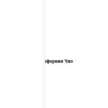
рис, нори, сыр сливочный, икра "масаго"
Калифорния Чиз
рис, нори, креветки, сыр сливочный,
салат "айсберг", сухари панировочные