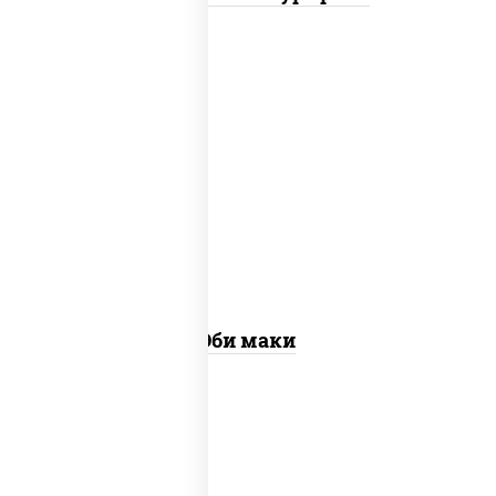
рис, нори, креветки
Эби маки
рис, нори, сыр сливочный, огурцы