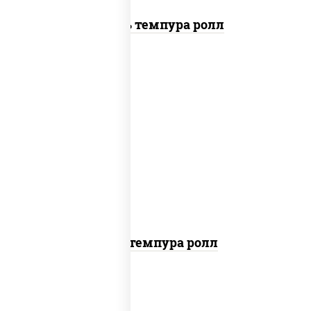
Цезарь темпура ролл
нори, краб снежный, сыр сливочный,
икра "масаго", омлет, угорь копченый,
сухари панировочные, соус "унаги"
Кани темпура ролл