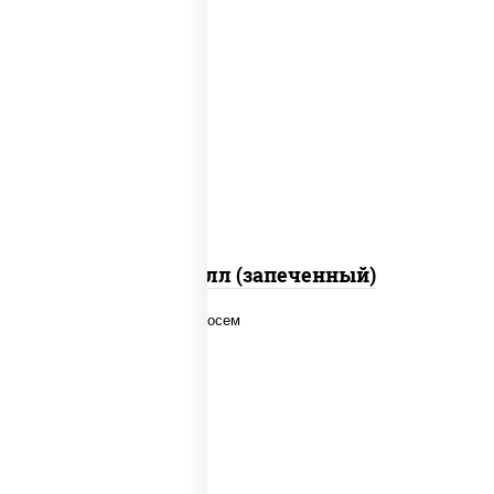
рис, нори, сыр сливочный, салат
"айсберг", куриная грудка с паприкой,
лук фри, сыр "пармезан", соус "цезарь"
(масло растительное загустители
сахар яйца чеснок специи перец черный
консерванты)
Хотто ролл (запеченный)
рис, нори, соус "спайс" (майонез соус
чили соус шрирача), лосось копченый