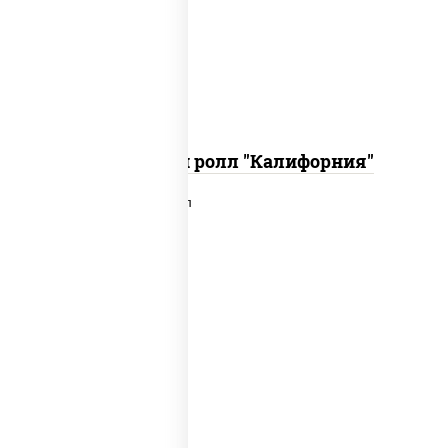
икра "масаго", соус "хот" (майонез
кетчуп табаско чеснок масаго)
Запеченный ролл "Калифорния"
рис, нори, сыр сливочный, лосось
слабосоленый, икра "масаго", сухари
панировочные