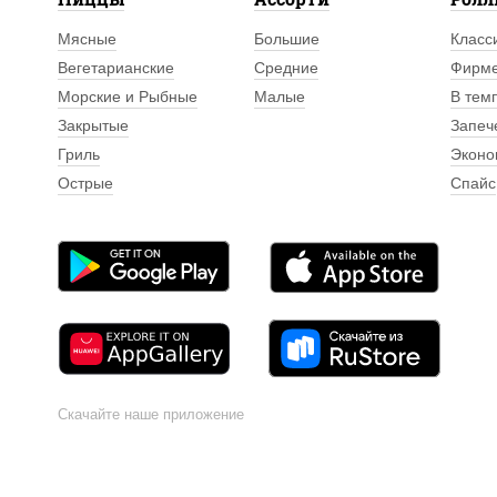
Мясные
Большие
Класс
Вегетарианские
Средние
Фирм
Морские и Рыбные
Малые
В тем
Закрытые
Запеч
Гриль
Эконо
Острые
Спайс
Скачайте наше приложение