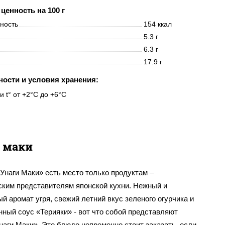
ценность на 100 г
нность
154 ккал
5.3 г
6.3 г
17.9 г
ности и условия хранения:
и t° от +2°C до +6°C
 маки
Унаги Маки» есть место только продуктам –
ским представителям японской кухни. Нежный и
й аромат угря, свежий летний вкус зеленого огурчика и
ный соус «Терияки» - вот что собой представляют
аги Маки». Это блюдо непременно стоит заказать, если