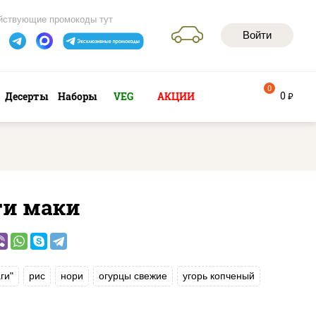
йствующие промокоды тут
Войти
0
0
Десерты
Наборы
VEG
АКЦИИ
руб
ги маки
ги"
рис
нори
огурцы свежие
угорь копченый