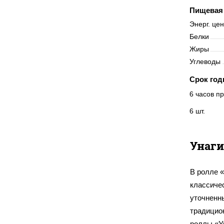
Пищевая 
Энерг. це
Белки
Жиры
Углеводы
Срок год
6 часов пр
6 шт.
Унаги
В ролле «
классиче
уточненны
традицион
роллы «Ун