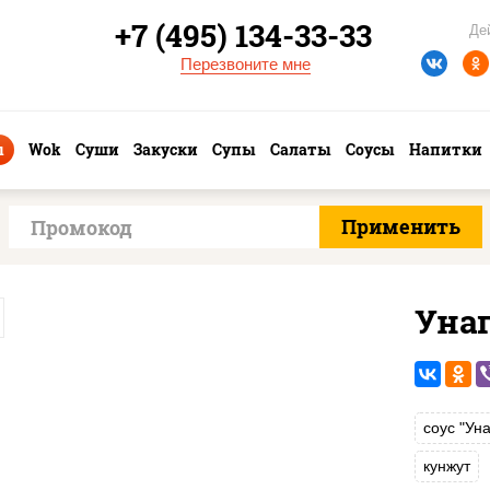
+7 (495) 134-33-33
Де
Перезвоните мне
ы
Wok
Суши
Закуски
Супы
Салаты
Соусы
Напитки
Уна
соус "Уна
кунжут