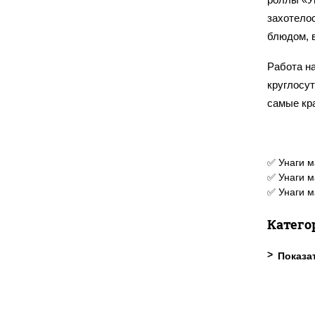
захотело
блюдом, 
Работа н
круглосу
самые кр
✅ Унаги м
✅ Унаги м
✅ Унаги м
Катего