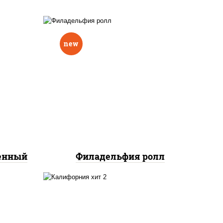
new
еный,
рцы
рис, нори, сыр сливочный,
н"
авокадо, лосось
краб
слабосоленый
нок;
ут
ченный
Филадельфия ролл