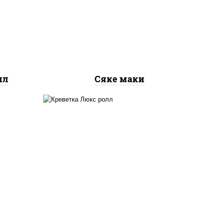
рис, нори, лосось
ось
слабосоленый
лл
Сяке маки
 сыр
креветки, рис, нори,
го",
майонез, икра "масаго",
ый,
кляр, сухари панировочные,
 соус
кунжут