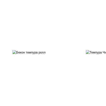
рис, нори, бекон, соус
"техасский барбекю", сыр
рис
сливочный, огурцы свежие,
с
сухари панировочные