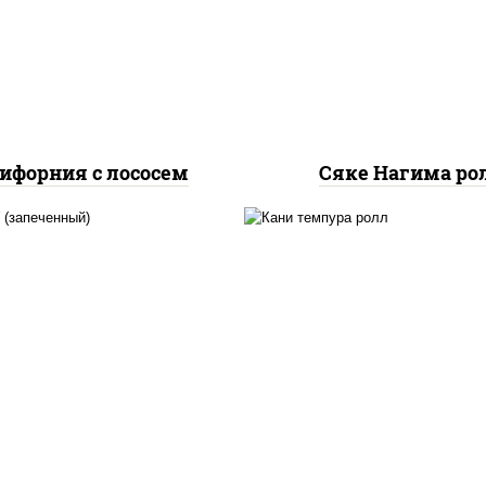
урцы свежие, лосось
огурцы свежие, лос
слабосоленый, икра
слабосоленый
"масаго"
ифорния с лососем
Сяке Нагима ро
, нори, сыр сливочный,
нори, краб снежный,
б снежный, соус "яки"
сливочный, икра "маса
айонез чеснок масаго
омлет, угорь копчен
сь слабосолёный), соус
сухари панировочные,
"унаги"
"унаги"