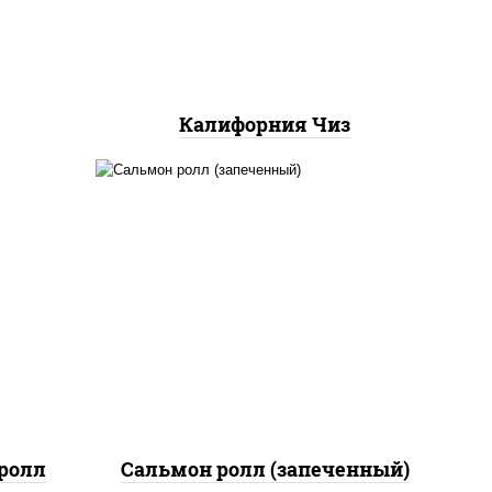
Калифорния Чиз
рис, нори, сыр сливочный,
 сыр
огурцы свежие, икра
"масаго", соус "яки"
(майонез чеснок масаго
лосось слабосолёный), соус
"унаги"
ролл
Сальмон ролл (запеченный)