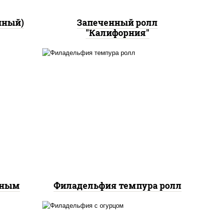
нный)
Запеченный ролл
"Калифорния"
рис, нори, сыр сливочный,
йс"
лосось слабосоленый, икра
оус
"масаго", сухари
ченый
панировочные
еным
Филадельфия темпура ролл