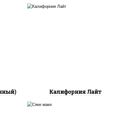
ный,
а с
ан",
рис, нори, майонез, краб
ло
снежный, огурцы свежие,
икра "масаго"
йца
ец
ы)
нный)
Калифорния Лайт
ный,