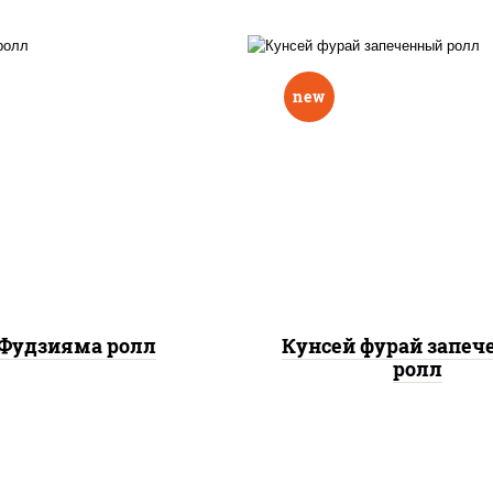
new
ис, нори, омлет, сыр
рис, нори, лосось копч
очный, огурцы свежие,
сыр сливочный, огу
 "масаго", соус "вулкан"
свежие, соус "вулка
еветки отварные; краб
(креветки отварные; 
жный; майонез; чеснок;
снежный; майонез; чес
икра масаго)
икра масаго), кунж
Фудзияма ролл
Кунсей фурай запе
ролл