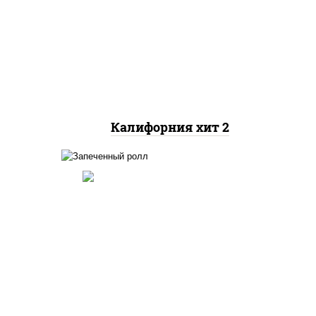
рис, нори, майонез, авокадо,
краб снежный, икра
"масаго"
Калифорния хит 2
ный,
иная
 фри,
рис, нори, огурцы свежие,
ус
краб снежный, икра
"масаго", соус "хот"
(майонез кетчуп табаско
йца
чеснок масаго)
ец
ы)