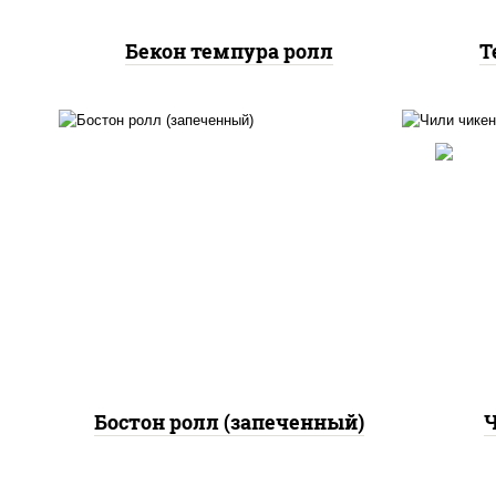
Бекон темпура ролл
Т
рис
рис, нори, сыр сливочный,
поми
огурцы свежие, куриная
па
грудка с паприкой, бекон,
(м
соус "унаги", кунжут
Бостон ролл (запеченный)
Ч