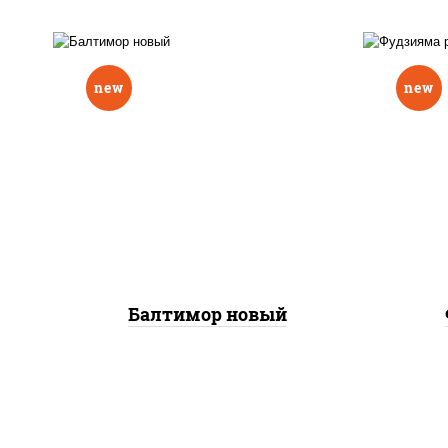
new
new
р
нори, рис, соус "вулкан"
слив
(креветки отварные; краб
икра
снежный; майонез; чеснок;
(кр
икра масаго), авокадо
сне
Балтимор новый