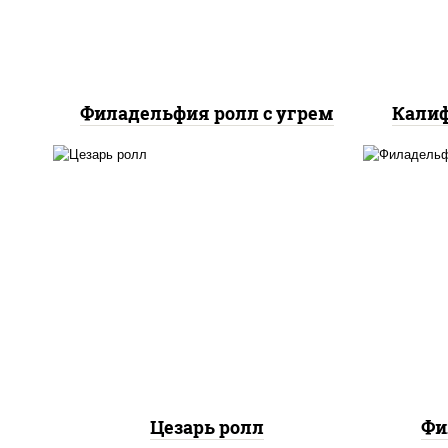
Филадельфия ролл с угрем
Калиф
соус "цезарь" (масло
растительное
загустители сахар яйца
рис
чеснок специи перец
с
черный консерванты), сыр
сли
"пармезан", рис, нори,
куриная грудка с паприкой,
салат "айсберг", кунжут
Цезарь ролл
Фи