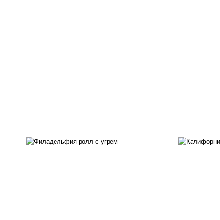
рис
рис, нори, сыр сливочный,
ма
угорь копченый, соус
ог
"унаги", кунжут
с