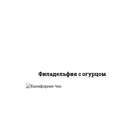
рис, нори, сыр сливочный,
огурцы свежие, лосось
слабосоленый
Филадельфия с огурцом
жие,
рис, нори, сыр сливочный,
икра "масаго"