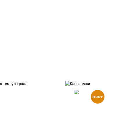
пост
, нори, икра "масаго",
йонез, краб снежный,
рис, нори, огурцы све
урцы свежие, авокадо,
кунжут
ухари панировочные