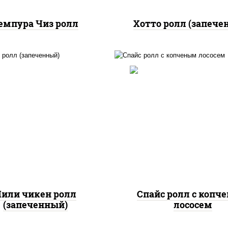
емпура Чиз ролл
Хотто ролл (запече
, нори, сыр сливочный,
доры, куриная грудка с
рис, нори, соус "спа
прикой, соус "спайс"
(майонез соус чили с
айонез соус чили соус
шрирача), лосось коп
шрирача)
или чикен ролл
Спайс ролл с копч
(запеченный)
лососем