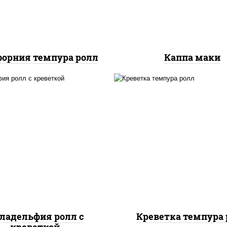
орния темпура ролл
Каппа маки
, нори, огурцы свежие,
рис, нори, креветки,
алат "айсберг", сыр
сливочный, салат
вочный, креветки, соус
"айсберг", сухари
"унаги"
панировочные
ладельфия ролл с
Креветка темпура 