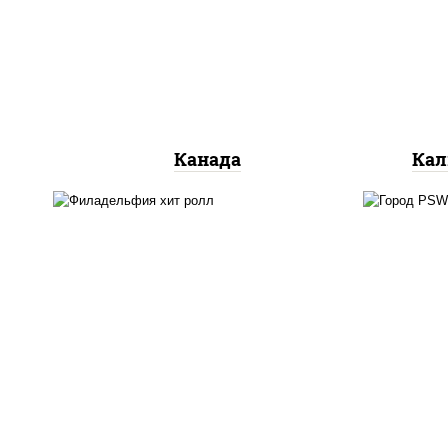
сливочный, огурцы свежие,
ог
лосось слабосоленый, угорь
копченый, кунжут
Канада
Кал
рис
рис, нори, сыр сливочный,
кра
огурцы свежие, омлет,
(м
лосось слабосоленый
лосо