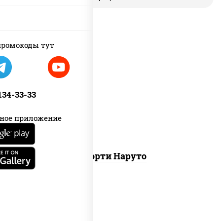
ромокоды тут
хотто ролл, бостон ролл, городpsw
 134-33-33
ное приложение
Ассорти Наруто