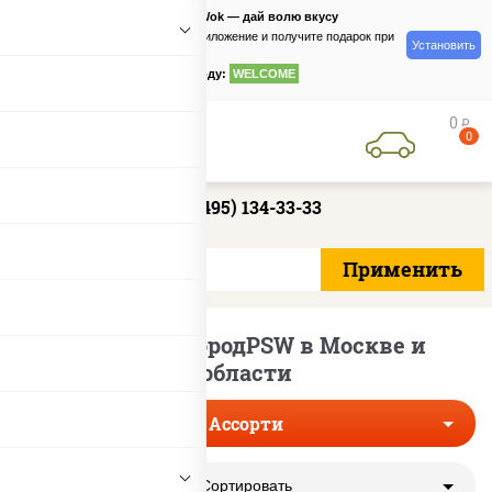
PizzaSushiWok — дай волю вкусу
Скачайте приложение и получите подарок при
Установить
заказе
по промокоду:
WELCOME
0
руб
0
+7 (495) 134-33-33
Ассорти с ГородPSW в Москве и
области
Ассорти
Сортировать