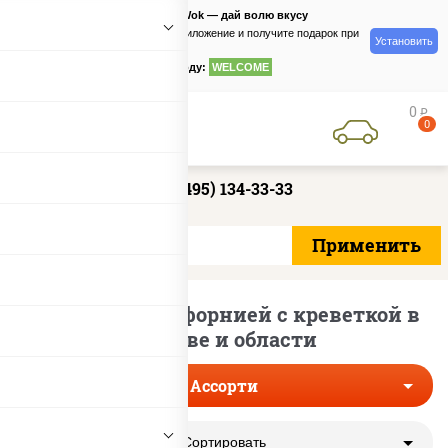
PizzaSushiWok — дай волю вкусу
Скачайте приложение и получите подарок при
Установить
заказе
по промокоду:
WELCOME
0
руб
0
+7 (495) 134-33-33
Наборы с Калифорнией с креветкой в
Москве и области
Ассорти
Сортировать