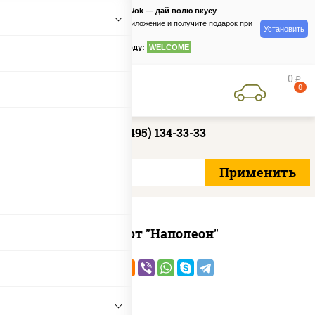
PizzaSushiWok — дай волю вкусу
Скачайте приложение и получите подарок при
Установить
заказе
по промокоду:
WELCOME
0
руб
0
+7 (495) 134-33-33
Десерт "Наполеон"