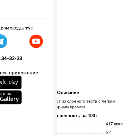
ромокоды тут
 134-33-33
ное приложение
Описание
Знаменитый десерт из слоеного теста с легким
заварным кремом.
Пищевая ценность на 100 г
Энерг. ценность
417 ккал
Белки
6 г