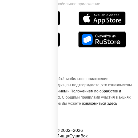
Установи мобильное приложение
Осуществляя вход на этот Сайт/в мобильное приложение
«ПиццаСушиВок - доставка еды», вы подтверждаете, что ознакомлены
с
Пользовательским соглашением
и
Положением по обработке и
защите персональных данных
. С общими правилами участия в акциях
и порядке получения подарков Вы можете
ознакомиться здесь
© 2002–2026
ПиццаСушиВок