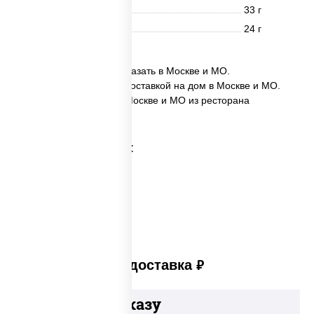
Жиры
33 г
Углеводы
24 г
✅ Десерт "Наполеон" заказать в Москве и МО.
✅ Десерт "Наполеон" с доставкой на дом в Москве и МО.
✅ Десерт "Наполеон" в Москве и МО из ресторана
ПиццаСушиВок.
Категории товара:
Фисташковый торт
Платная доставка
руб
Добавьте к заказу