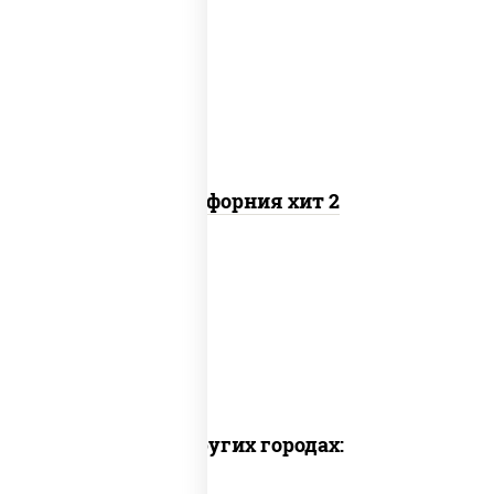
рис, нори, майонез, авокадо, краб
снежный, икра "масаго"
Калифорния хит 2
Доставка в других городах: