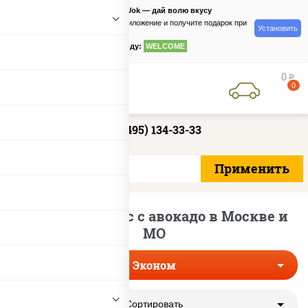
PizzaSushiWok — дай волю вкусу
Скачайте приложение и получите подарок при
Установить
заказе
по промокоду:
WELCOME
0
руб
0
+7 (495) 134-33-33
Эконом роллы с с авокадо в Москве и
МО
Эконом
Сортировать