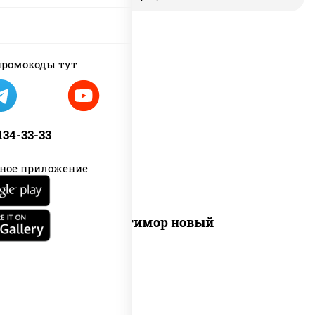
new
ромокоды тут
нори, рис, соус "вулкан" (креветки
отварные; краб снежный; майонез;
 134-33-33
чеснок; икра масаго), авокадо
ное приложение
Балтимор новый