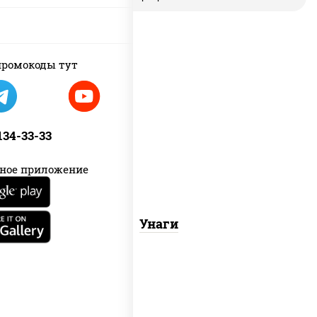
ромокоды тут
соус "унаги", рис, нори, угорь
копченый, кунжут
 134-33-33
ное приложение
Унаги