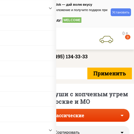
PizzaSushiWok — дай волю вкусу
Скачайте приложение и получите подарок при
Установить
заказе
по промокоду:
WELCOME
0
руб
0
+7 (495) 134-33-33
Классические суши с копченым угрем
в Москве и МО
Классические
Сортировать