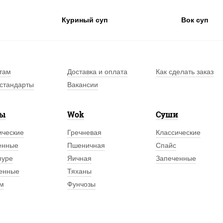
Куриный суп
Вок суп
там
Доставка и оплата
Как сделать заказ
стандарты
Вакансии
лы
Wok
Суши
ические
Гречневая
Классические
енные
Пшеничная
Спайс
пуре
Яичная
Запеченные
енные
Тяханы
м
Фунчозы