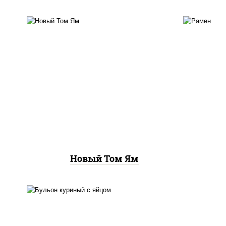
сливки, паста том ям,
с
лемонграсс, кокосовое
бам
молоко, чили перец, чеснок,
бул
креветки, томаты "черри",
гру
шампиньоны св, рис
п
Новый Том Ям