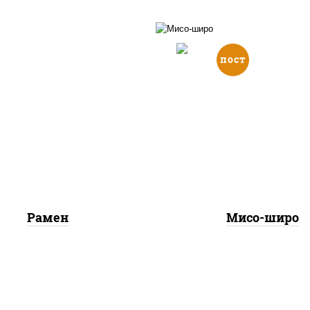
пост
оевая паста, ростки
бука., грибы шитаке,
вакаме водоросли, со
ьон куриный, куриная
бобы, грибы шиита
дка с паприкой, лапша
творог соевый
шеничная, лук порей
Рамен
Мисо-широ