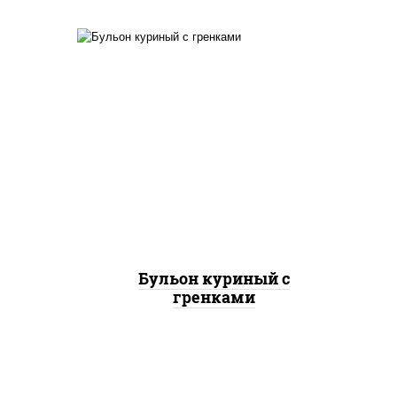
евые
бульон куриный, сухарики
ке,
пшеничные
Бульон куриный с
гренками