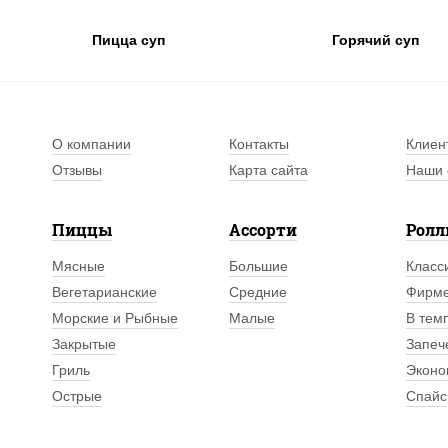
Пицца суп
Горячий суп
О компании
Контакты
Клиен
Отзывы
Карта сайта
Наши 
Пиццы
Ассорти
Рол
Мясные
Большие
Класс
Вегетарианские
Средние
Фирм
Морские и Рыбные
Малые
В тем
Закрытые
Запеч
Гриль
Эконо
Острые
Спайс