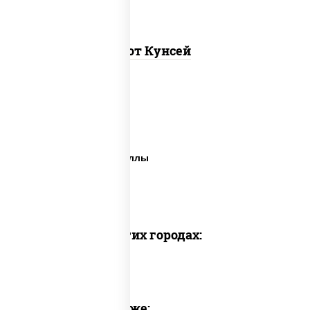
Хот Кунсей
Суши сити вок
Ближайшая суши
Все виды суши и роллы
Важная рыба суши
Много рыбы суши
Доставка в других городах:
Предлагаем также: