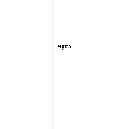
рис, нори, салат "чука"
Чука
рис, нори, угорь копченый, соус "хот"
(майонез кетчуп табаско чеснок
масаго)