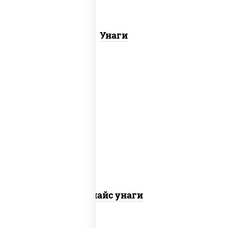
Унаги
рис, нори, угорь копченый, соус "спайс"
(майонез соус чили соус шрирача)
Спайс унаги