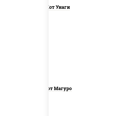
Хот Унаги
рис, нори, тунец, соус "хот" (майонез
кетчуп табаско чеснок масаго)
Хот Магуро