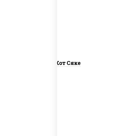
рис, нори, лосось слабосоленый, соус
"хот" (майонез кетчуп табаско чеснок
масаго)
Хот Сяке
рис, нори, лосось копченый, соус "хот"
(майонез кетчуп табаско чеснок
масаго)