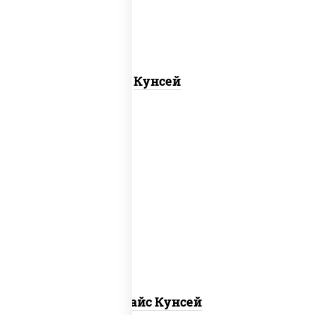
Кунсей
рис, нори, лосось копченый, соус "спайс"
(майонез соус чили соус шрирача)
Спайс Кунсей