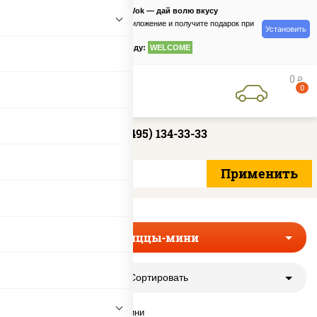
PizzaSushiWok — дай волю вкусу
Скачайте приложение и получите подарок при
Установить
заказе
по промокоду:
WELCOME
0
руб
0
+7 (495) 134-33-33
Пиццы-мини
Сортировать