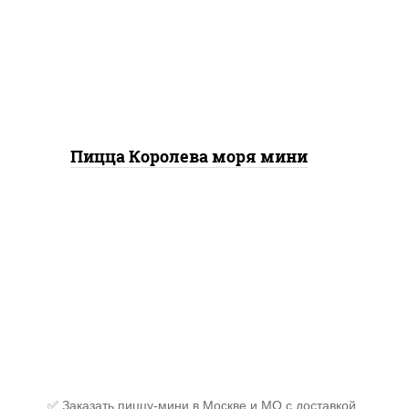
моцарелла для пиццы,
чеснок, осьминоги,
креветки тигровые,
креветки коктейльные,
кальмары, лимон
Пицца Королева моря мини
✅ Заказать пиццу-мини в Москве и МО с доставкой