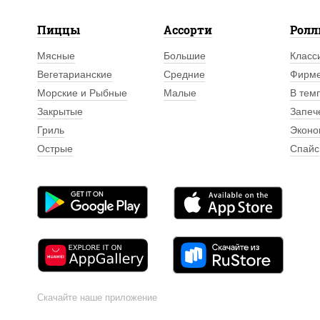
Пиццы
Ассорти
Рол
Мясные
Большие
Класс
Вегетарианские
Средние
Фирм
Морские и Рыбные
Малые
В тем
Закрытые
Запеч
Гриль
Эконо
Острые
Спайс
Скачайте наше приложение