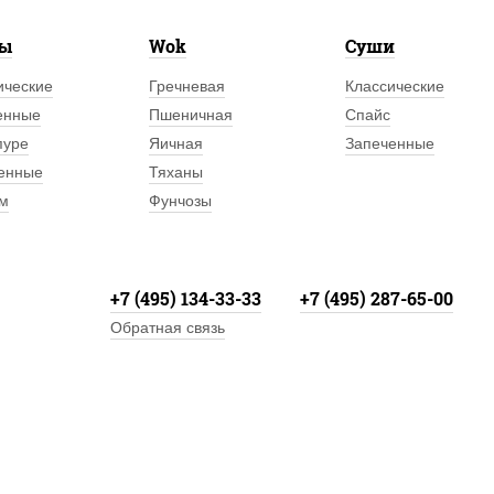
лы
Wok
Суши
ические
Гречневая
Классические
енные
Пшеничная
Спайс
пуре
Яичная
Запеченные
енные
Тяханы
м
Фунчозы
+7 (495) 134-33-33
+7 (495) 287-65-00
Обратная связь