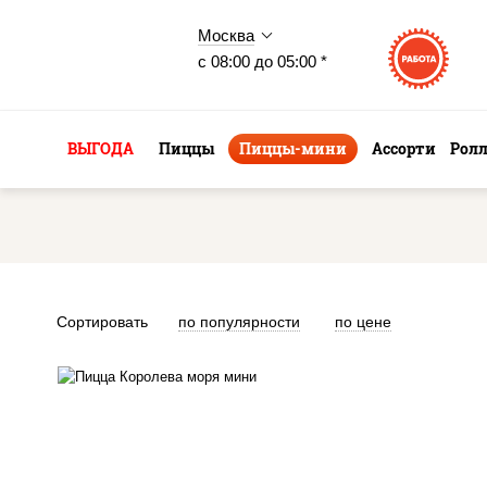
Москва
с 08:00 до 05:00 *
ВЫГОДА
Пиццы
Пиццы-мини
Ассорти
Рол
Сортировать
по популярности
по цене
пицца соус (томаты
базилик орегано чеснок),