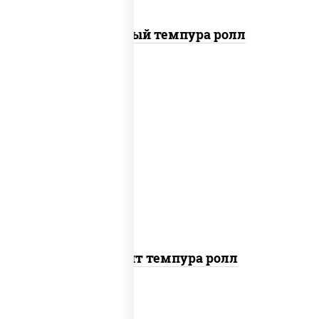
Сливочный темпура ролл
рис, нори, угорь копченый, икра
"масаго", сыр сливочный, огурцы
свежие, сухари панировочные
Динамит темпура ролл