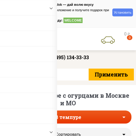
PizzaSushiWok — дай волю вкусу
Скачайте приложение и получите подарок при
Установить
заказе
по промокоду:
WELCOME
0
руб
0
+7 (495) 134-33-33
Роллы в темпуре с огурцами в Москве
и МО
В темпуре
Сортировать