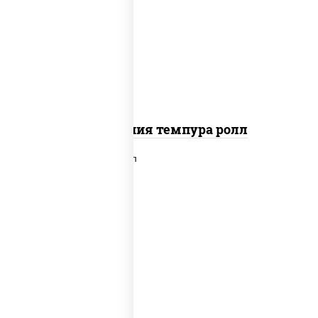
рис, нори, икра "масаго", майонез,
краб снежный, огурцы свежие,
авокадо, сухари панировочные
Калифорния темпура ролл
рис, нори, лосось слабосоленый,
огурцы свежие, сыр сливочный,
сухари панировочные