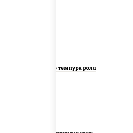
рис, нори, тунец, сыр сливочный,
огурцы свежие, соус "спайс" (майонез
соус чили соус шрирача), сухари
панировочные
Бонито темпура ролл