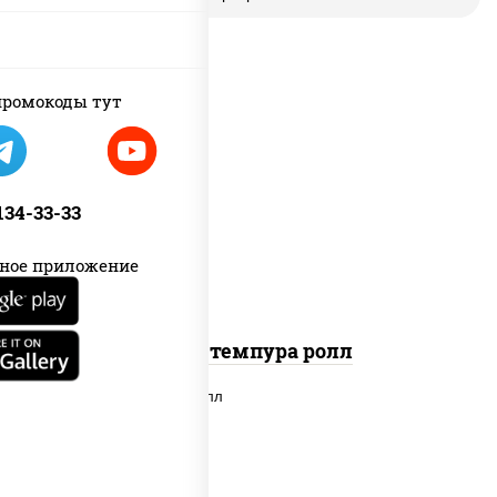
ромокоды тут
рис, нори, бекон, соус "техасский
барбекю", сыр сливочный, огурцы
 134-33-33
свежие, сухари панировочные
ное приложение
Бекон темпура ролл