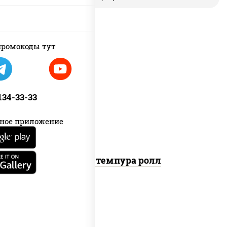
ромокоды тут
рис, нори, бекон, соус "техасский
барбекю", сыр сливочный, огурцы
 134-33-33
свежие, сухари панировочные
ное приложение
Бекон темпура ролл