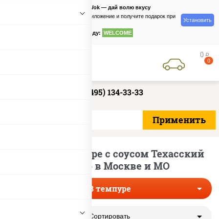
PizzaSushiWok — дай волю вкусу
Скачайте приложение и получите подарок при
Установить
заказе
по промокоду:
WELCOME
0
руб
0
+7 (495) 134-33-33
Роллы в темпуре с соусом Техасский
Барбекю в Москве и МО
В темпуре
Сортировать