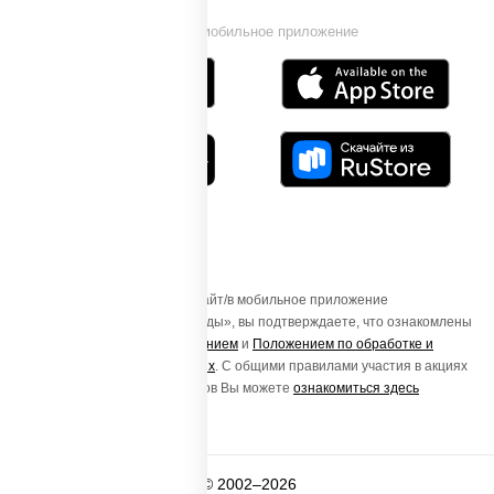
Установи мобильное приложение
Осуществляя вход на этот Сайт/в мобильное приложение
«ПиццаСушиВок - доставка еды», вы подтверждаете, что ознакомлены
с
Пользовательским соглашением
и
Положением по обработке и
защите персональных данных
. С общими правилами участия в акциях
и порядке получения подарков Вы можете
ознакомиться здесь
© 2002–2026