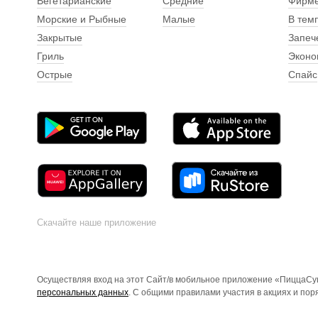
Вегетарианские
Средние
Фирм
Морские и Рыбные
Малые
В тем
Закрытые
Запеч
Гриль
Эконо
Острые
Спайс
Скачайте наше приложение
Осуществляя вход на этот Сайт/в мобильное приложение «ПиццаСуш
персональных данных
. С общими правилами участия в акциях и по