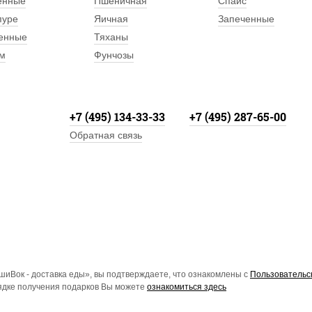
енные
Пшеничная
Спайс
пуре
Яичная
Запеченные
енные
Тяханы
м
Фунчозы
+7 (495) 134-33-33
+7 (495) 287-65-00
Обратная связь
иВок - доставка еды», вы подтверждаете, что ознакомлены с
Пользовательс
рядке получения подарков Вы можете
ознакомиться здесь