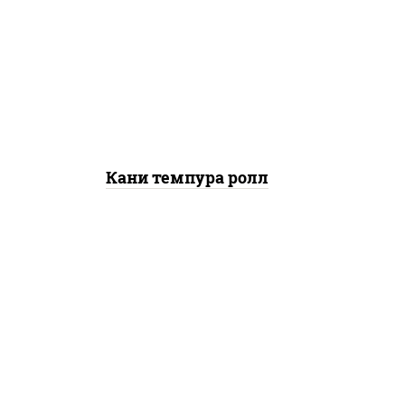
нори, краб снежный, сыр
сливочный, икра "масаго",
омлет, угорь копченый,
сухари панировочные, соус
"унаги"
Кани темпура ролл